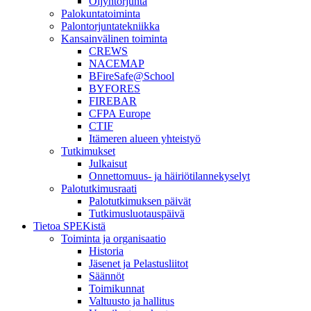
Öljyntorjunta
Palokuntatoiminta
Palontorjuntatekniikka
Kansainvälinen toiminta
CREWS
NACEMAP
BFireSafe@School
BYFORES
FIREBAR
CFPA Europe
CTIF
Itämeren alueen yhteistyö
Tutkimukset
Julkaisut
Onnettomuus- ja häiriötilannekyselyt
Palotutkimusraati
Palotutkimuksen päivät
Tutkimusluotauspäivä
Tietoa SPEKistä
Toiminta ja organisaatio
Historia
Jäsenet ja Pelastusliitot
Säännöt
Toimikunnat
Valtuusto ja hallitus