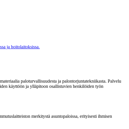
a ja hoitolaitoksissa.
ateriaalia paloturvallisuudesta ja palontorjuntatekniikasta. Palvelu
iden käyttöön ja ylläpitoon osallistuvien henkilöiden työn
mutuslaitteiston merkitystä asuntopaloissa, erityisesti ihmisen