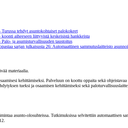
 - Turussa tehdyt asuntokohtaiset palokokeet
 koonti aiheeseen liittyvistä keskeisistä hankkeista
- Palo- ja asumisturvallisuuden taustoitus
astaa sarjan julkaisusta 26: Automaattinen sammutuslaitteisto asunnoiss
ävää materiaalia.
saamisesi kehittämiseksi. Palveluun on koottu oppaita sekä ohjeistavaa m
ehdytyksen tueksi ja osaamisen kehittämiseksi sekä paloturvallisuuslaitte
mintaa asunto-olosuhteissa. Tutkimuksissa selvitettiin automaattisen sam
12.