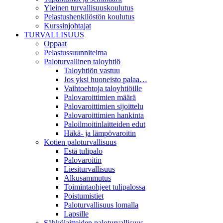
Yleinen turvallisuuskoulutus
Pelastushenkilöstön koulutus
Kurssinjohtajat
TURVALLISUUS
Oppaat
Pelastussuunnitelma
Paloturvallinen taloyhtiö
Taloyhtiön vastuu
Jos yksi huoneisto palaa…
Vaihtoehtoja taloyhtiöille
Palovaroittimien määrä
Palovaroittimien sijoittelu
Palovaroittimien hankinta
Paloilmoitinlaitteiden edut
Häkä- ja lämpövaroitin
Kotien paloturvallisuus
Estä tulipalo
Palovaroitin
Liesiturvallisuus
Alkusammutus
Toimintaohjeet tulipalossa
Poistumistiet
Paloturvallisuus lomalla
Lapsille
Sähkölaitteiden paloturvallisuus