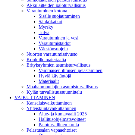
Akkulaitteiden paloturvallisuus
Varautuminen kotona
Sisälle suojautuminen
Sähkökatkot
Myrsky
Tulva
Varautuminen ja vesi
Varautumistaidot
Väestönsuojelu
Nuorten varautumissivusto
Kouluille materiaalia
Erityisryhmien asumisturvallisuus
Vammaisen ihmisen pelastaminen
Hyviä käytäntöjä
Materiaalit
Maahanmuuttajien asumisturvallisuus
Kylän turvallisuussuunnittelu
VAIKUTTAMINEN
Kansalaisvaikuttaminen
Yhteiskuntavaikuttaminen
Alue- ja kuntavaalit 2025
Hallitusohjelmatavoitteet
Paloturvallinen kunta
Pelastusalan vapaaehtoiset