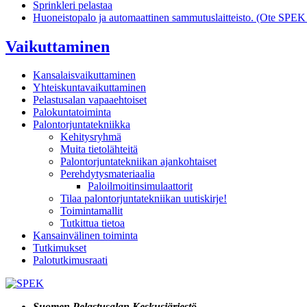
Sprinkleri pelastaa
Huoneistopalo ja automaattinen sammutuslaitteisto. (Ote SPEK o
Vaikuttaminen
Kansalaisvaikuttaminen
Yhteiskuntavaikuttaminen
Pelastusalan vapaaehtoiset
Palokuntatoiminta
Palontorjuntatekniikka
Kehitysryhmä
Muita tietolähteitä
Palontorjuntatekniikan ajankohtaiset
Perehdytysmateriaalia
Paloilmoitinsimulaattorit
Tilaa palontorjuntatekniikan uutiskirje!
Toimintamallit
Tutkittua tietoa
Kansainvälinen toiminta
Tutkimukset
Palotutkimusraati
Suomen Pelastusalan Keskusjärjestö