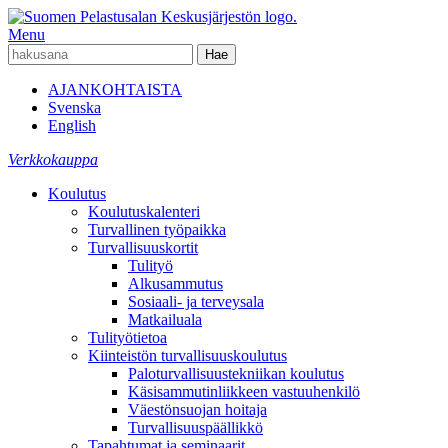
Menu
AJANKOHTAISTA
Svenska
English
Verkkokauppa
Koulutus
Koulutuskalenteri
Turvallinen työpaikka
Turvallisuuskortit
Tulityö
Alkusammutus
Sosiaali- ja terveysala
Matkailuala
Tulityötietoa
Kiinteistön turvallisuuskoulutus
Paloturvallisuustekniikan koulutus
Käsisammutinliikkeen vastuuhenkilö
Väestönsuojan hoitaja
Turvallisuuspäällikkö
Tapahtumat ja seminaarit