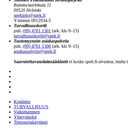
Ratamestarinkatu 11
00520 Helsinki
spekinfo@spek.fi
Y-tunnus 0912934-5
Turvallisuuskortit
puh.
(09) 4761 1301
(ark. klo 9–15)
turvallisuuskortit@spek.fi
Tuotemyynnin asiakaspalvelu
puh.
(09) 4761 1300
(ark. klo 9–15)
asiakaspalvelu@spek.fi
Saavutettavuuslainsäädäntö
ei koske spek.fi-sivustoa, mutta 
Koulutus
TURVALLISUUS
Vaikuttaminen
Yhteystiedot
Tietosuojakäytäntö