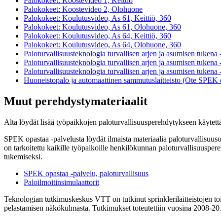
Palokokeet: Koostevideo 1, Keittiö
Palokokeet: Koostevideo 2, Olohuone
Palokokeet: Koulutusvideo, As 61, Keittiö, 360
Palokokeet: Koulutusvideo, As 61, Olohuone, 360
Palokokeet: Koulutusvideo, As 64, Keittiö, 360
Palokokeet: Koulutusvideo, As 64, Olohuone, 360
Paloturvallisuusteknologia turvallisen arjen ja asumisen tukena
Paloturvallisuusteknologia turvallisen arjen ja asumisen tukena -
Paloturvallisuusteknologia turvallisen arjen ja asumisen tukena 
Huoneistopalo ja automaattinen sammutuslaitteisto (Ote SPEK op
Muut perehdystymateriaalit
Alta löydät lisää työpaikkojen paloturvallisuusperehdytykseen käytett
SPEK opastaa -palvelusta löydät ilmaista materiaalia paloturvallisuuso
on tarkoitettu kaikille työpaikoille henkilökunnan paloturvallisuusper
tukemiseksi.
SPEK opastaa -palvelu, paloturvallisuus
Paloilmoitinsimulaattorit
Teknologian tutkimuskeskus VTT on tutkinut sprinklerilaitteistojen toi
pelastamisen näkökulmasta. Tutkimukset toteutettiin vuosina 2008-20