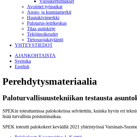
Vuosikertomukset
Avoimet työpaikat
Ansio- ja kunniamerkit
Hautakivimerkki
Palotarus-leirikeskus
Tilaa uutiskirje
Tekijänoikeudet
Tietosuojakäytäntö
YHTEYSTIEDOT
AJANKOHTAISTA
Svenska
English
Perehdytysmateriaalia
Paloturvallisuustekniikan testausta asunto
SPEKin toteuttamissa palokokeissa selvitettiin, kuinka hyvin eri teknis
lisää turvallista poistumisaikaa.
SPEK toteutti palokokeet keväällä 2021 yhteistyössä Varsinais-Suomen p