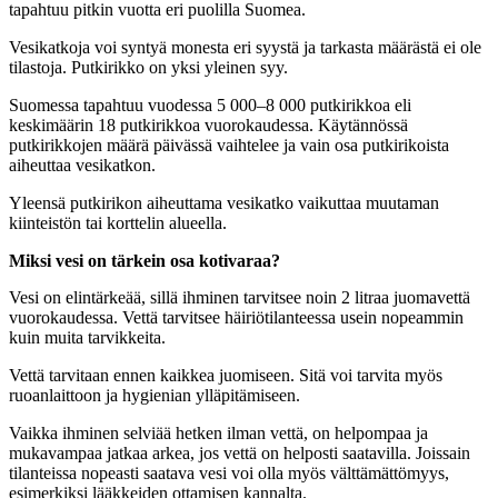
tapahtuu pitkin vuotta eri puolilla Suomea.
Vesikatkoja voi syntyä monesta eri syystä ja tarkasta määrästä ei ole
tilastoja. Putkirikko on yksi yleinen syy.
Suomessa tapahtuu vuodessa 5 000–8 000 putkirikkoa eli
keskimäärin 18 putkirikkoa vuorokaudessa. Käytännössä
putkirikkojen määrä päivässä vaihtelee ja vain osa putkirikoista
aiheuttaa vesikatkon.
Yleensä putkirikon aiheuttama vesikatko vaikuttaa muutaman
kiinteistön tai korttelin alueella.
Miksi vesi on tärkein osa kotivaraa?
Vesi on elintärkeää, sillä ihminen tarvitsee noin 2 litraa juomavettä
vuorokaudessa. Vettä tarvitsee häiriötilanteessa usein nopeammin
kuin muita tarvikkeita.
Vettä tarvitaan ennen kaikkea juomiseen. Sitä voi tarvita myös
ruoanlaittoon ja hygienian ylläpitämiseen.
Vaikka ihminen selviää hetken ilman vettä, on helpompaa ja
mukavampaa jatkaa arkea, jos vettä on helposti saatavilla. Joissain
tilanteissa nopeasti saatava vesi voi olla myös välttämättömyys,
esimerkiksi lääkkeiden ottamisen kannalta.