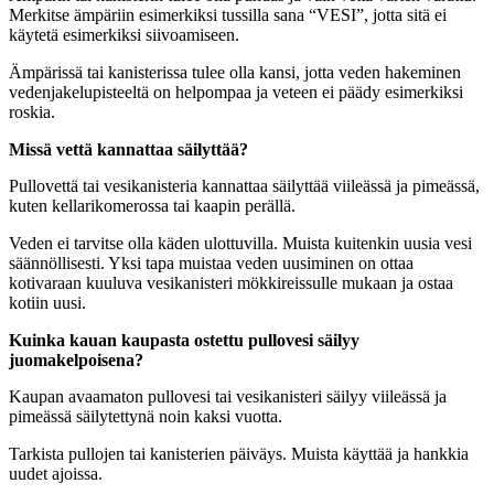
Merkitse ämpäriin esimerkiksi tussilla sana “VESI”, jotta sitä ei
käytetä esimerkiksi siivoamiseen.
Ämpärissä tai kanisterissa tulee olla kansi, jotta veden hakeminen
vedenjakelupisteeltä on helpompaa ja veteen ei päädy esimerkiksi
roskia.
Missä vettä kannattaa säilyttää?
Pullovettä tai vesikanisteria kannattaa säilyttää viileässä ja pimeässä,
kuten kellarikomerossa tai kaapin perällä.
Veden ei tarvitse olla käden ulottuvilla. Muista kuitenkin uusia vesi
säännöllisesti. Yksi tapa muistaa veden uusiminen on ottaa
kotivaraan kuuluva vesikanisteri mökkireissulle mukaan ja ostaa
kotiin uusi.
Kuinka kauan kaupasta ostettu pullovesi säilyy
juomakelpoisena?
Kaupan avaamaton pullovesi tai vesikanisteri säilyy viileässä ja
pimeässä säilytettynä noin kaksi vuotta.
Tarkista pullojen tai kanisterien päiväys. Muista käyttää ja hankkia
uudet ajoissa.