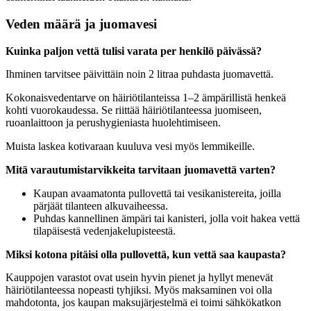
Veden määrä ja juomavesi
Kuinka paljon vettä tulisi varata per henkilö päivässä?
Ihminen tarvitsee päivittäin noin 2 litraa puhdasta juomavettä.
Kokonaisvedentarve on häiriötilanteissa 1–2 ämpärillistä henkeä
kohti vuorokaudessa. Se riittää häiriötilanteessa juomiseen,
ruoanlaittoon ja perushygieniasta huolehtimiseen.
Muista laskea kotivaraan kuuluva vesi myös lemmikeille.
Mitä varautumistarvikkeita tarvitaan juomavettä varten?
Kaupan avaamatonta pullovettä tai vesikanistereita, joilla
pärjäät tilanteen alkuvaiheessa.
Puhdas kannellinen ämpäri tai kanisteri, jolla voit hakea vettä
tilapäisestä vedenjakelupisteestä.
Miksi kotona pitäisi olla pullovettä, kun vettä saa kaupasta?
Kauppojen varastot ovat usein hyvin pienet ja hyllyt menevät
häiriötilanteessa nopeasti tyhjiksi. Myös maksaminen voi olla
mahdotonta, jos kaupan maksujärjestelmä ei toimi sähkökatkon