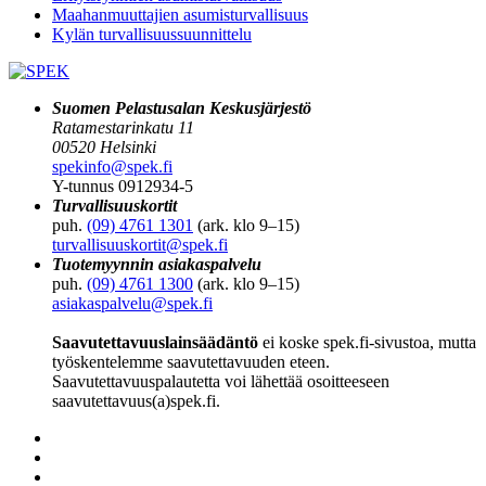
Maahanmuuttajien asumisturvallisuus
Kylän turvallisuussuunnittelu
Suomen Pelastusalan Keskusjärjestö
Ratamestarinkatu 11
00520 Helsinki
spekinfo@spek.fi
Y-tunnus 0912934-5
Turvallisuuskortit
puh.
(09) 4761 1301
(ark. klo 9–15)
turvallisuuskortit@spek.fi
Tuotemyynnin asiakaspalvelu
puh.
(09) 4761 1300
(ark. klo 9–15)
asiakaspalvelu@spek.fi
Saavutettavuuslainsäädäntö
ei koske spek.fi-sivustoa, mutta
työskentelemme saavutettavuuden eteen.
Saavutettavuuspalautetta voi lähettää osoitteeseen
saavutettavuus(a)spek.fi.