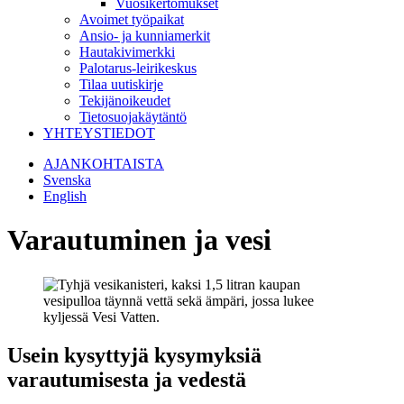
Vuosikertomukset
Avoimet työpaikat
Ansio- ja kunniamerkit
Hautakivimerkki
Palotarus-leirikeskus
Tilaa uutiskirje
Tekijänoikeudet
Tietosuojakäytäntö
YHTEYSTIEDOT
AJANKOHTAISTA
Svenska
English
Varautuminen ja vesi
Usein kysyttyjä kysymyksiä
varautumisesta ja vedestä