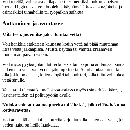
Voit miettiä, voitko asua tilapäisesti esimerkiksi jonkun läheisen
luona. Hygieniasta voit huolehtia käyttämällä kosteuspyyhkeitä ja
esimerkiksi uimahallin tai työpaikan suihkua.
Auttaminen ja avuntarve
Mitä teen, jos en itse jaksa kantaa vettä?
Voit hankkia etukäteen kaupasta kotiin vettä tai pitää muutamaa
litraa vettä jääkaapissa. Muista käyttää tai vaihtaa kraanavesi
muutaman päivän välein.
Voit myös pyytää jotain tuttua läheistä tai naapuria auttamaan sinua
hakemaan vettä varaveden jakelupisteestä. Sinulla pitää kuitenkin
olla jokin oma astia, kuten ämpäri tai kanisteri, jolla tuttu voi hakea
vettä sinulle.
Vettä voi kuljettaa kannellisessa astiassa myös esimerkiksi kärryn,
lastenrattaiden tai polkupyörän avulla.
Kuinka voin auttaa naapureita tai läheisiä, joilta ei löydy kotoa
kotivaravettä?
Voit auttaa läheisiä tai naapureita tarjoutumalla hakemaan vettä, jos
veden haku on heille hankalaa.