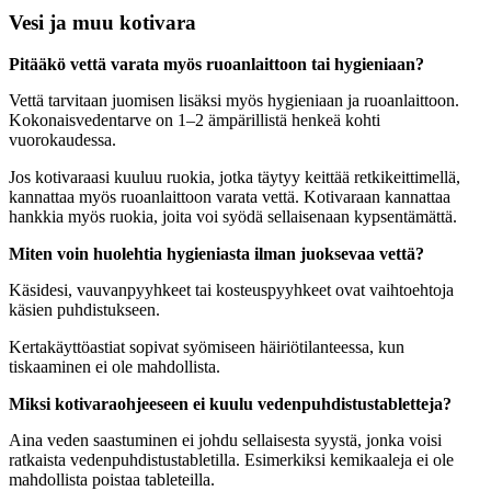
Vesi ja muu kotivara
Pitääkö vettä varata myös ruoanlaittoon tai hygieniaan?
Vettä tarvitaan juomisen lisäksi myös hygieniaan ja ruoanlaittoon.
Kokonaisvedentarve on 1–2 ämpärillistä henkeä kohti
vuorokaudessa.
Jos kotivaraasi kuuluu ruokia, jotka täytyy keittää retkikeittimellä,
kannattaa myös ruoanlaittoon varata vettä. Kotivaraan kannattaa
hankkia myös ruokia, joita voi syödä sellaisenaan kypsentämättä.
Miten voin huolehtia hygieniasta ilman juoksevaa vettä?
Käsidesi, vauvanpyyhkeet tai kosteuspyyhkeet ovat vaihtoehtoja
käsien puhdistukseen.
Kertakäyttöastiat sopivat syömiseen häiriötilanteessa, kun
tiskaaminen ei ole mahdollista.
Miksi kotivaraohjeeseen ei kuulu vedenpuhdistustabletteja?
Aina veden saastuminen ei johdu sellaisesta syystä, jonka voisi
ratkaista vedenpuhdistustabletilla. Esimerkiksi kemikaaleja ei ole
mahdollista poistaa tableteilla.