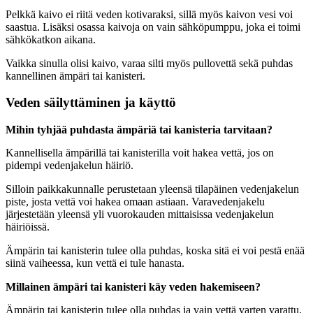
Pelkkä kaivo ei riitä veden kotivaraksi, sillä myös kaivon vesi voi
saastua. Lisäksi osassa kaivoja on vain sähköpumppu, joka ei toimi
sähkökatkon aikana.
Vaikka sinulla olisi kaivo, varaa silti myös pullovettä sekä puhdas
kannellinen ämpäri tai kanisteri.
Veden säilyttäminen ja käyttö
Mihin tyhjää puhdasta ämpäriä tai kanisteria tarvitaan?
Kannellisella ämpärillä tai kanisterilla voit hakea vettä, jos on
pidempi vedenjakelun häiriö.
Silloin paikkakunnalle perustetaan yleensä tilapäinen vedenjakelun
piste, josta vettä voi hakea omaan astiaan. Varavedenjakelu
järjestetään yleensä yli vuorokauden mittaisissa vedenjakelun
häiriöissä.
Ämpärin tai kanisterin tulee olla puhdas, koska sitä ei voi pestä enää
siinä vaiheessa, kun vettä ei tule hanasta.
Millainen ämpäri tai kanisteri käy veden hakemiseen?
Ämpärin tai kanisterin tulee olla puhdas ja vain vettä varten varattu.