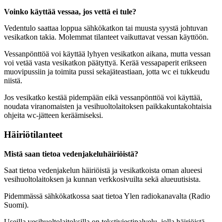
Voinko käyttää vessaa, jos vettä ei tule?
Vedentulo saattaa loppua sähkökatkon tai muusta syystä johtuvan
vesikatkon takia. Molemmat tilanteet vaikuttavat vessan käyttöön.
Vessanpönttöä voi käyttää lyhyen vesikatkon aikana, mutta vessan
voi vetää vasta vesikatkon päätyttyä. Kerää vessapaperit erikseen
muovipussiin ja toimita pussi sekajäteastiaan, jotta wc ei tukkeudu
niistä.
Jos vesikatko kestää pidempään eikä vessanpönttöä voi käyttää,
noudata viranomaisten ja vesihuoltolaitoksen paikkakuntakohtaisia
ohjeita wc-jätteen keräämiseksi.
Häiriötilanteet
Mistä saan tietoa vedenjakeluhäiriöistä?
Saat tietoa vedenjakelun häiriöistä ja vesikatkoista oman alueesi
vesihuoltolaitoksen ja kunnan verkkosivuilta sekä alueuutisista.
Pidemmässä sähkökatkossa saat tietoa Ylen radiokanavalta (Radio
Suomi).
Useilla vesihuoltolaitoksilla on tekstiviestipalvelu, jolla häiriöistä