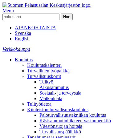
Menu
AJANKOHTAISTA
Svenska
English
Verkkokauppa
Koulutus
Koulutuskalenteri
Turvallinen työpaikka
Turvallisuuskortit
Tulityö
Alkusammutus
Sosiaali- ja terveysala
Matkailuala
Tulityötietoa
Kiinteistön turvallisuuskoulutus
Paloturvallisuustekniikan koulutus
Käsisammutinliikkeen vastuuhenkilö
Väestönsuojan hoitaja
Turvallisuuspäällikkö
Tapahtumat ja seminaarit