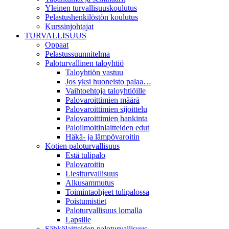
Yleinen turvallisuuskoulutus
Pelastushenkilöstön koulutus
Kurssinjohtajat
TURVALLISUUS
Oppaat
Pelastussuunnitelma
Paloturvallinen taloyhtiö
Taloyhtiön vastuu
Jos yksi huoneisto palaa…
Vaihtoehtoja taloyhtiöille
Palovaroittimien määrä
Palovaroittimien sijoittelu
Palovaroittimien hankinta
Paloilmoitinlaitteiden edut
Häkä- ja lämpövaroitin
Kotien paloturvallisuus
Estä tulipalo
Palovaroitin
Liesiturvallisuus
Alkusammutus
Toimintaohjeet tulipalossa
Poistumistiet
Paloturvallisuus lomalla
Lapsille
Sähkölaitteiden paloturvallisuus