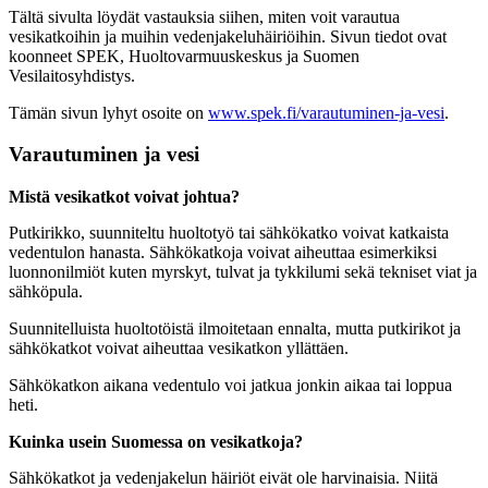
Tältä sivulta löydät vastauksia siihen, miten voit varautua
vesikatkoihin ja muihin vedenjakeluhäiriöihin. Sivun tiedot ovat
koonneet SPEK, Huoltovarmuuskeskus ja Suomen
Vesilaitosyhdistys.
Tämän sivun lyhyt osoite on
www.spek.fi/varautuminen-ja-vesi
.
Varautuminen ja vesi
Mistä vesikatkot voivat johtua?
Putkirikko, suunniteltu huoltotyö tai sähkökatko voivat katkaista
vedentulon hanasta. Sähkökatkoja voivat aiheuttaa esimerkiksi
luonnonilmiöt kuten myrskyt, tulvat ja tykkilumi sekä tekniset viat ja
sähköpula.
Suunnitelluista huoltotöistä ilmoitetaan ennalta, mutta putkirikot ja
sähkökatkot voivat aiheuttaa vesikatkon yllättäen.
Sähkökatkon aikana vedentulo voi jatkua jonkin aikaa tai loppua
heti.
Kuinka usein Suomessa on vesikatkoja?
Sähkökatkot ja vedenjakelun häiriöt eivät ole harvinaisia. Niitä