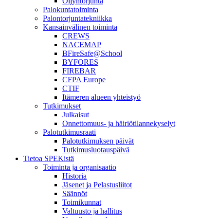
Öljyntorjunta
Palokuntatoiminta
Palontorjuntatekniikka
Kansainvälinen toiminta
CREWS
NACEMAP
BFireSafe@School
BYFORES
FIREBAR
CFPA Europe
CTIF
Itämeren alueen yhteistyö
Tutkimukset
Julkaisut
Onnettomuus- ja häiriötilannekyselyt
Palotutkimusraati
Palotutkimuksen päivät
Tutkimusluotauspäivä
Tietoa SPEKistä
Toiminta ja organisaatio
Historia
Jäsenet ja Pelastusliitot
Säännöt
Toimikunnat
Valtuusto ja hallitus