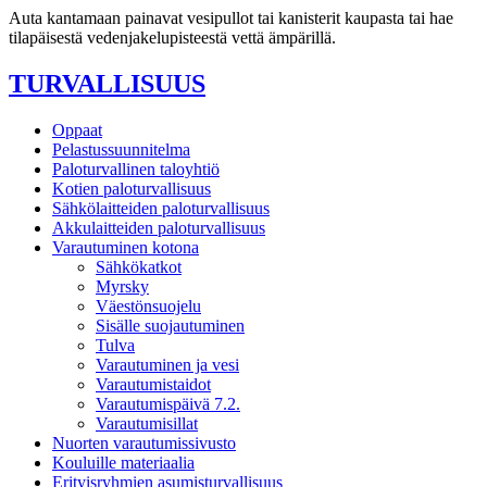
Auta kantamaan painavat vesipullot tai kanisterit kaupasta tai hae
tilapäisestä vedenjakelupisteestä vettä ämpärillä.
TURVALLISUUS
Oppaat
Pelastussuunnitelma
Paloturvallinen taloyhtiö
Kotien paloturvallisuus
Sähkölaitteiden paloturvallisuus
Akkulaitteiden paloturvallisuus
Varautuminen kotona
Sähkökatkot
Myrsky
Väestönsuojelu
Sisälle suojautuminen
Tulva
Varautuminen ja vesi
Varautumistaidot
Varautumispäivä 7.2.
Varautumisillat
Nuorten varautumissivusto
Kouluille materiaalia
Erityisryhmien asumisturvallisuus