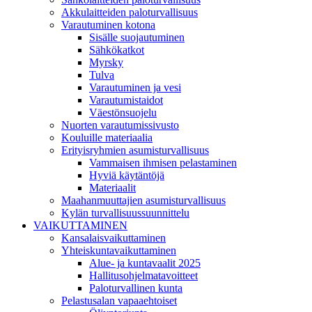
Akkulaitteiden paloturvallisuus
Varautuminen kotona
Sisälle suojautuminen
Sähkökatkot
Myrsky
Tulva
Varautuminen ja vesi
Varautumistaidot
Väestönsuojelu
Nuorten varautumissivusto
Kouluille materiaalia
Erityisryhmien asumisturvallisuus
Vammaisen ihmisen pelastaminen
Hyviä käytäntöjä
Materiaalit
Maahanmuuttajien asumisturvallisuus
Kylän turvallisuussuunnittelu
VAIKUTTAMINEN
Kansalaisvaikuttaminen
Yhteiskuntavaikuttaminen
Alue- ja kuntavaalit 2025
Hallitusohjelmatavoitteet
Paloturvallinen kunta
Pelastusalan vapaaehtoiset