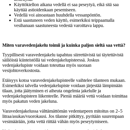
Käyttökiellon aikana vedellä ei saa peseytyä, eikä sitä saa
käyttää astioidenkaan pesemiseen.
Vedellä voi ainoastaan huuhdella vessanpöntön.
Estä saastuneen veden käyttö, esimerkiksi teippaamalla
vesihanaan saastuneesta vedestä varoittava lappu.
Miten varavedenjakelu toimii ja kuinka paljon sieltä saa vettä?
Tyypillisesti varavedenjakelu tapahtuu siirrettävistä tai täytettävistä
säiliöistä kiinteistöllä tai vedenjakelupisteessä. Joskus
vedenjakelupiste voidaan toteuttaa myös suoraan
vesijohtoverkostosta.
Etäisyys kotoa varavedenjakelupisteelle vaihtelee tilanteen mukaan.
Esimerkiksi talvella vedenjakelupiste voidaan järjestää lämpimään
tilaan, jotta jäätyminen ei aiheuta ongelmia jakelulle ja
vedenjakelupisteen liikenteelle. Pieniä määriä vettä voidaan toimittaa
myös pakatun veden jakeluna.
Varavedenjakelussa välttämättömän vedentarpeen mitoitus on 2–5
litraa/asukas/vuorokausi. Jos tilanne pitkittyy, pyritään suurempaan
vesimäärään, jotta vettä riittää vähän myös peseytymiseen.