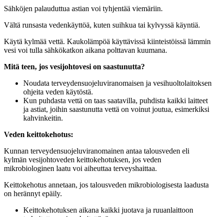
Sähköjen palauduttua astian voi tyhjentää viemäriin.
Vältä runsasta vedenkäyttöä, kuten suihkua tai kylvyssä käyntiä.
Käytä kylmää vettä. Kaukolämpöä käyttävissä kiinteistöissä lämmin
vesi voi tulla sähkökatkon aikana polttavan kuumana.
Mitä teen, jos vesijohtovesi on saastunutta?
Noudata terveydensuojeluviranomaisen ja vesihuoltolaitoksen
ohjeita veden käytöstä.
Kun puhdasta vettä on taas saatavilla, puhdista kaikki laitteet
ja astiat, joihin saastunutta vettä on voinut joutua, esimerkiksi
kahvinkeitin.
Veden keittokehotus:
Kunnan terveydensuojeluviranomainen antaa talousveden eli
kylmän vesijohtoveden keittokehotuksen, jos veden
mikrobiologinen laatu voi aiheuttaa terveyshaittaa.
Keittokehotus annetaan, jos talousveden mikrobiologisesta laadusta
on herännyt epäily.
Keittokehotuksen aikana kaikki juotava ja ruuanlaittoon