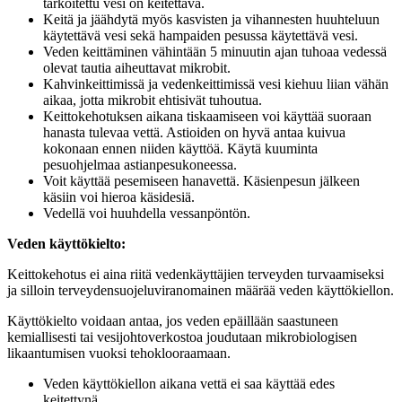
tarkoitettu vesi on keitettävä.
Keitä ja jäähdytä myös kasvisten ja vihannesten huuhteluun
käytettävä vesi sekä hampaiden pesussa käytettävä vesi.
Veden keittäminen vähintään 5 minuutin ajan tuhoaa vedessä
olevat tautia aiheuttavat mikrobit.
Kahvinkeittimissä ja vedenkeittimissä vesi kiehuu liian vähän
aikaa, jotta mikrobit ehtisivät tuhoutua.
Keittokehotuksen aikana tiskaamiseen voi käyttää suoraan
hanasta tulevaa vettä. Astioiden on hyvä antaa kuivua
kokonaan ennen niiden käyttöä. Käytä kuuminta
pesuohjelmaa astianpesukoneessa.
Voit käyttää pesemiseen hanavettä. Käsienpesun jälkeen
käsiin voi hieroa käsidesiä.
Vedellä voi huuhdella vessanpöntön.
Veden käyttökielto:
Keittokehotus ei aina riitä vedenkäyttäjien terveyden turvaamiseksi
ja silloin terveydensuojeluviranomainen määrää veden käyttökiellon.
Käyttökielto voidaan antaa, jos veden epäillään saastuneen
kemiallisesti tai vesijohtoverkostoa joudutaan mikrobiologisen
likaantumisen vuoksi tehoklooraamaan.
Veden käyttökiellon aikana vettä ei saa käyttää edes
keitettynä.