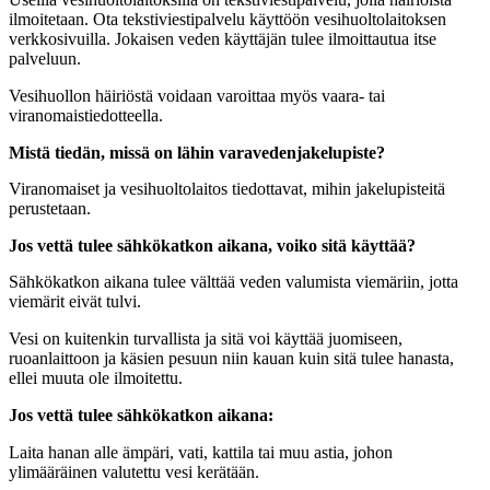
ilmoitetaan. Ota tekstiviestipalvelu käyttöön vesihuoltolaitoksen
verkkosivuilla. Jokaisen veden käyttäjän tulee ilmoittautua itse
palveluun.
Vesihuollon häiriöstä voidaan varoittaa myös vaara- tai
viranomaistiedotteella.
Mistä tiedän, missä on lähin varavedenjakelupiste?
Viranomaiset ja vesihuoltolaitos tiedottavat, mihin jakelupisteitä
perustetaan.
Jos vettä tulee sähkökatkon aikana, voiko sitä käyttää?
Sähkökatkon aikana tulee välttää veden valumista viemäriin, jotta
viemärit eivät tulvi.
Vesi on kuitenkin turvallista ja sitä voi käyttää juomiseen,
ruoanlaittoon ja käsien pesuun niin kauan kuin sitä tulee hanasta,
ellei muuta ole ilmoitettu.
Jos vettä tulee sähkökatkon aikana:
Laita hanan alle ämpäri, vati, kattila tai muu astia, johon
ylimääräinen valutettu vesi kerätään.