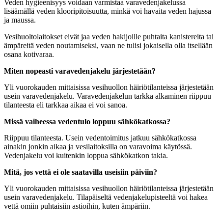
Veden hygieenisyys voidaan varmistaa varavedenjakelussa
lisäämällä veden klooripitoisuutta, minkä voi havaita veden hajussa
ja maussa.
Vesihuoltolaitokset eivät jaa veden hakijoille puhtaita kanistereita tai
ämpäreitä veden noutamiseksi, vaan ne tulisi jokaisella olla itsellään
osana kotivaraa.
Miten nopeasti varavedenjakelu järjestetään?
Yli vuorokauden mittaisissa vesihuollon häiriötilanteissa järjestetään
usein varavedenjakelu. Varavedenjakelun tarkka alkaminen riippuu
tilanteesta eli tarkkaa aikaa ei voi sanoa.
Missä vaiheessa vedentulo loppuu sähkökatkossa?
Riippuu tilanteesta. Usein vedentoimitus jatkuu sähkökatkossa
ainakin jonkin aikaa ja vesilaitoksilla on varavoima käytössä.
Vedenjakelu voi kuitenkin loppua sähkökatkon takia.
Mitä, jos vettä ei ole saatavilla useisiin päiviin?
Yli vuorokauden mittaisissa vesihuollon häiriötilanteissa järjestetään
usein varavedenjakelu. Tilapäiseltä vedenjakelupisteeltä voi hakea
vettä omiin puhtaisiin astioihin, kuten ämpäriin.