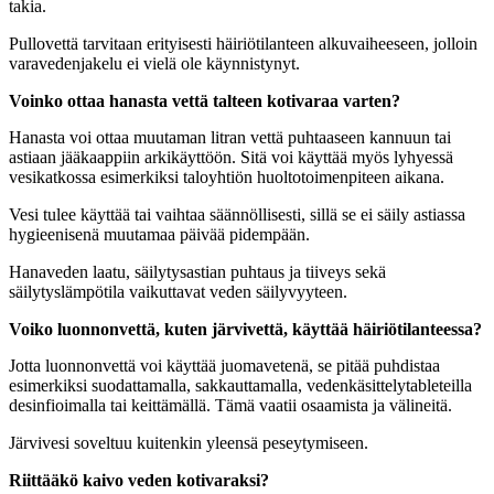
takia.
Pullovettä tarvitaan erityisesti häiriötilanteen alkuvaiheeseen, jolloin
varavedenjakelu ei vielä ole käynnistynyt.
Voinko ottaa hanasta vettä talteen kotivaraa varten?
Hanasta voi ottaa muutaman litran vettä puhtaaseen kannuun tai
astiaan jääkaappiin arkikäyttöön. Sitä voi käyttää myös lyhyessä
vesikatkossa esimerkiksi taloyhtiön huoltotoimenpiteen aikana.
Vesi tulee käyttää tai vaihtaa säännöllisesti, sillä se ei säily astiassa
hygieenisenä muutamaa päivää pidempään.
Hanaveden laatu, säilytysastian puhtaus ja tiiveys sekä
säilytyslämpötila vaikuttavat veden säilyvyyteen.
Voiko luonnonvettä, kuten järvivettä, käyttää häiriötilanteessa?
Jotta luonnonvettä voi käyttää juomavetenä, se pitää puhdistaa
esimerkiksi suodattamalla, sakkauttamalla, vedenkäsittelytableteilla
desinfioimalla tai keittämällä. Tämä vaatii osaamista ja välineitä.
Järvivesi soveltuu kuitenkin yleensä peseytymiseen.
Riittääkö kaivo veden kotivaraksi?