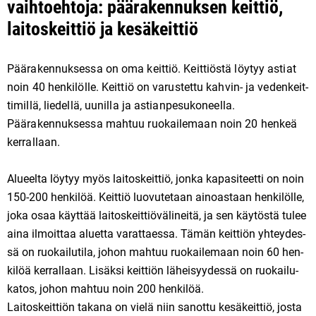
vaihtoehtoja: päärakennuksen keittiö,
laitoskeittiö ja kesäkeittiö
Päära­ken­nuk­ses­sa on oma keit­tiö. Keit­ti­ös­tä löytyy as­ti­at
noin 40 hen­ki­löl­le. Keit­tiö on va­rus­tet­tu kah­vin- ja ve­den­keit­
ti­mil­lä, lie­del­lä, uu­nil­la ja as­ti­an­pesu­ko­neel­la.
Päärakennuksessa mahtuu ruokailemaan noin 20 henkeä
kerrallaan.
Alu­eel­ta löy­tyy myös lai­tos­keit­tiö, jon­ka ka­pa­si­teet­ti on noin
150-200 hen­ki­löä. Keit­tiö luo­vu­te­taan ai­no­as­taan hen­ki­löl­le,
joka osaa käyt­tää lai­tos­keit­ti­ö­vä­li­nei­tä, ja sen käy­tös­tä tu­lee
aina il­moit­taa alu­et­ta va­rat­ta­es­sa. Tämän keit­ti­ön yh­tey­des­
sä on ruo­kai­lu­tila, jo­hon mah­tuu ruokailemaan noin 60 hen­
ki­löä kerrallaan. Li­säksi keittiön läheisyydessä on ruo­kai­lu­
ka­tos, jo­hon mah­tuu noin 200 hen­ki­löä.
Laitoskeittiön takana on vielä niin sanottu kesä­keit­tiö, jos­ta