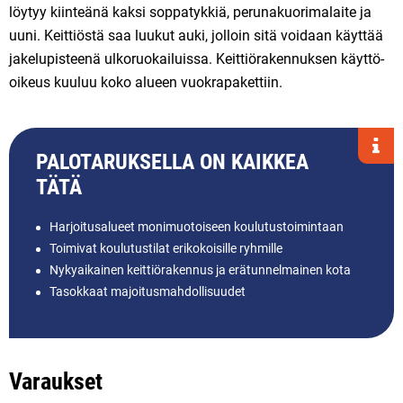
löy­tyy kiin­te­ä­nä kak­si sop­pa­tyk­kiä, pe­ru­na­kuo­ri­ma­lai­te ja
uuni. Keit­ti­ös­tä saa luu­kut auki, jol­loin sitä voi­daan käyt­tää
ja­ke­lu­pis­tee­nä ulko­ruo­kai­luis­sa. Keit­ti­ö­ra­ken­nuk­sen käyt­tö­
oi­keus kuu­luu koko alu­een vuok­ra­pa­ket­tiin.
PALOTARUKSELLA ON KAIKKEA
TÄTÄ
Harjoitusalueet monimuotoiseen koulutustoimintaan
Toimivat koulutustilat erikokoisille ryhmille
Nykyaikainen keittiörakennus ja erätunnelmainen kota
Tasokkaat majoitusmahdollisuudet
Varaukset