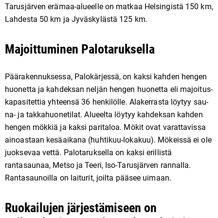
Tarusjärven erämaa-alueelle on matkaa Helsingistä 150 km,
Lahdesta 50 km ja Jyväskylästä 125 km.
Majoittuminen Palotaruksella
Päärakennuksessa, Palokärjessä, on kaksi kahden hengen
huonetta ja kahdeksan neljän hengen huonetta eli ma­joi­tus­
ka­pa­si­tet­tia yh­teen­sä 36 hen­ki­löl­le. Ala­ker­ras­ta löy­tyy sau­
na- ja tak­ka­huo­ne­ti­lat. Alueelta löytyy kahdeksan kahden
hengen mökkiä ja kaksi paritaloa. Mökit ovat varattavissa
ainoastaan kesäaikana (huhtikuu-lokakuu). Mö­keis­sä ei ole
juok­se­vaa vet­tä. Palotaruksella on kaksi erillistä
rantasaunaa, Metso ja Teeri, Iso-Tarusjärven rannalla.
Rantasaunoilla on laiturit, joilta pääsee uimaan.
Ruokailujen järjestämiseen on