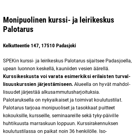
Monipuolinen kurssi- ja leirikeskus
Palotarus
Kelkutteentie 147, 17510 Padasjoki
SPEKin kurssi- ja leirikeskus Palotarus sijaitsee Padasjoella,
upean luonnon keskellä, kauniiden vesien äärellä.
Kurssikeskusta voi varata esimerkiksi erilaisten tur­val­
li­suus­kurs­sien jär­jes­tä­mi­seen.
Alu­eel­la on hy­vät mah­dol­
li­suu­det järjestää alku­sam­mu­tus­har­joi­tuksia.
Palotaruksella on nykyaikaiset ja toimivat koulutustilat.
Palotarus tarjoaa monipuoliset ja tasokkaat puitteet
kokouksille, kursseille, seminaareille sekä tyky-päiville
huhtikuusta marraskuun loppuun. Kurssirakennuksen
koulutustilassa on paikat noin 36 henkilölle. Iso-