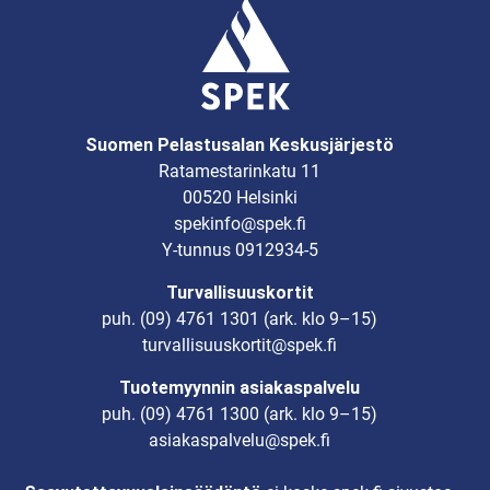
Suomen Pelastusalan Keskusjärjestö
Ratamestarinkatu 11
00520 Helsinki
spekinfo@spek.fi
Y-tunnus 0912934-5
Turvallisuuskortit
puh.
(09) 4761 1301
(ark. klo 9–15)
turvallisuuskortit@spek.fi
Tuotemyynnin asiakaspalvelu
puh.
(09) 4761 1300
(ark. klo 9–15)
asiakaspalvelu@spek.fi