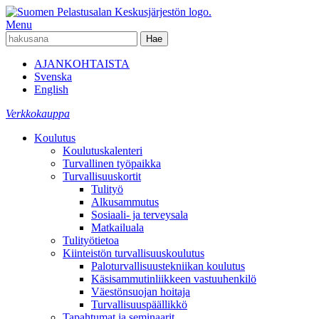
Menu
AJANKOHTAISTA
Svenska
English
Verkkokauppa
Koulutus
Koulutuskalenteri
Turvallinen työpaikka
Turvallisuuskortit
Tulityö
Alkusammutus
Sosiaali- ja terveysala
Matkailuala
Tulityötietoa
Kiinteistön turvallisuuskoulutus
Paloturvallisuustekniikan koulutus
Käsisammutinliikkeen vastuuhenkilö
Väestönsuojan hoitaja
Turvallisuuspäällikkö
Tapahtumat ja seminaarit