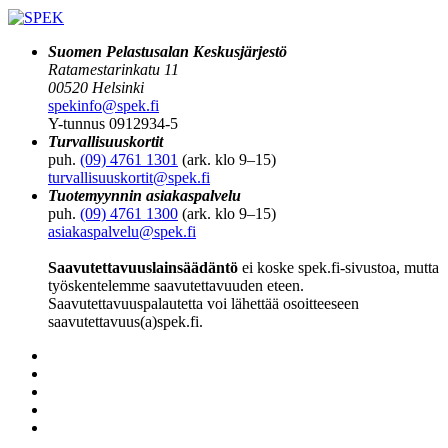
Suomen Pelastusalan Keskusjärjestö
Ratamestarinkatu 11
00520 Helsinki
spekinfo@spek.fi
Y-tunnus 0912934-5
Turvallisuuskortit
puh.
(09) 4761 1301
(ark. klo 9–15)
turvallisuuskortit@spek.fi
Tuotemyynnin asiakaspalvelu
puh.
(09) 4761 1300
(ark. klo 9–15)
asiakaspalvelu@spek.fi
Saavutettavuuslainsäädäntö
ei koske spek.fi-sivustoa, mutta
työskentelemme saavutettavuuden eteen.
Saavutettavuuspalautetta voi lähettää osoitteeseen
saavutettavuus(a)spek.fi.