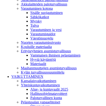
Akkulaitteiden paloturvallisuus
Varautuminen kotona
Sisälle suojautuminen
Sähkökatkot
Myrsky
Tulva
Varautuminen ja vesi
Varautumistaidot
Väestönsuojelu
Nuorten varautumissivusto
Kouluille materiaalia
Erityisryhmien asumisturvallisuus
Vammaisen ihmisen pelastaminen
Hyviä käytäntöjä
Materiaalit
Maahanmuuttajien asumisturvallisuus
Kylän turvallisuussuunnittelu
VAIKUTTAMINEN
Kansalaisvaikuttaminen
Yhteiskuntavaikuttaminen
Alue- ja kuntavaalit 2025
Hallitusohjelmatavoitteet
Paloturvallinen kunta
Pelastusalan vapaaehtoiset