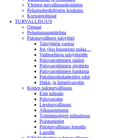
Yleinen turvallisuuskoulutus
Pelastushenkilöstön koulutus
Kurssinjohtajat
TURVALLISUUS
Oppaat
Pelastussuunnitelma
Paloturvallinen taloyhtiö
Taloyhtiön vastuu
Jos yksi huoneisto palaa…
Vaihtoehtoja taloyhtiöille
Palovaroittimien määrä
Palovaroittimien sijoittelu
Palovaroittimien hankinta
Paloilmoitinlaitteiden edut
Häkä- ja lämpövaroitin
Kotien paloturvallisuus
Estä tulipalo
Palovaroitin
Liesiturvallisuus
Alkusammutus
Toimintaohjeet tulipalossa
Poistumistiet
Paloturvallisuus lomalla
Lapsille
Sähkölaitteiden paloturvallisuus