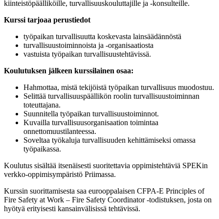
kiinteistöpäälliköille, turvallisuuskouluttajille ja -konsulteille.
Kurssi tarjoaa perustiedot
työpaikan turvallisuutta koskevasta lainsäädännöstä
turvallisuustoiminnoista ja -organisaatiosta
vastuista työpaikan turvallisuustehtävissä.
Koulutuksen jälkeen kurssilainen osaa:
Hahmottaa, mistä tekijöistä työpaikan turvallisuus muodostuu.
Selittää turvallisuuspäällikön roolin turvallisuustoiminnan
toteuttajana.
Suunnitella työpaikan turvallisuustoiminnot.
Kuvailla turvallisuusorganisaation toimintaa
onnettomuustilanteessa.
Soveltaa työkaluja turvallisuuden kehittämiseksi omassa
työpaikassa.
Koulutus sisältää itsenäisesti suoritettavia oppimistehtäviä SPEKin
verkko-oppimisympäristö Priimassa.
Kurssin suorittamisesta saa eurooppalaisen CFPA-E Principles of
Fire Safety at Work – Fire Safety Coordinator -todistuksen, josta on
hyötyä erityisesti kansainvälisissä tehtävissä.