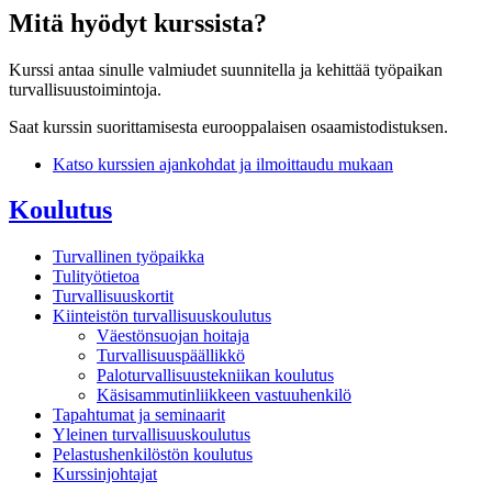
Mitä hyödyt kurssista?
Kurssi antaa sinulle valmiudet suunnitella ja kehittää työpaikan
turvallisuustoimintoja.
Saat kurssin suorittamisesta eurooppalaisen osaamistodistuksen.
Katso kurssien ajankohdat ja ilmoittaudu mukaan
Koulutus
Turvallinen työpaikka
Tulityötietoa
Turvallisuuskortit
Kiinteistön turvallisuuskoulutus
Väestönsuojan hoitaja
Turvallisuuspäällikkö
Paloturvallisuustekniikan koulutus
Käsisammutinliikkeen vastuuhenkilö
Tapahtumat ja seminaarit
Yleinen turvallisuuskoulutus
Pelastushenkilöstön koulutus
Kurssinjohtajat