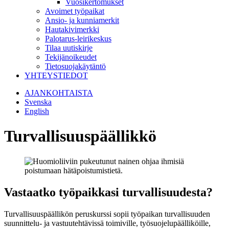
Vuosikertomukset
Avoimet työpaikat
Ansio- ja kunniamerkit
Hautakivimerkki
Palotarus-leirikeskus
Tilaa uutiskirje
Tekijänoikeudet
Tietosuojakäytäntö
YHTEYSTIEDOT
AJANKOHTAISTA
Svenska
English
Turvallisuuspäällikkö
Vastaatko työpaikkasi turvallisuudesta?
Turvallisuuspäällikön peruskurssi sopii työpaikan turvallisuuden
suunnittelu- ja vastuutehtävissä toimiville, työsuojelupäälliköille,