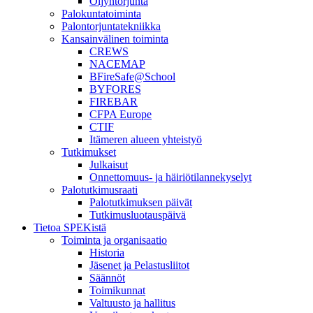
Öljyntorjunta
Palokuntatoiminta
Palontorjuntatekniikka
Kansainvälinen toiminta
CREWS
NACEMAP
BFireSafe@School
BYFORES
FIREBAR
CFPA Europe
CTIF
Itämeren alueen yhteistyö
Tutkimukset
Julkaisut
Onnettomuus- ja häiriötilannekyselyt
Palotutkimusraati
Palotutkimuksen päivät
Tutkimusluotauspäivä
Tietoa SPEKistä
Toiminta ja organisaatio
Historia
Jäsenet ja Pelastusliitot
Säännöt
Toimikunnat
Valtuusto ja hallitus