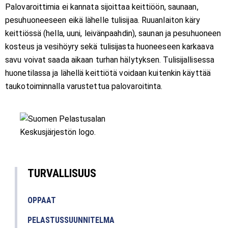
Palovaroittimia ei kannata sijoittaa keittiöön, saunaan,
pesuhuoneeseen eikä lähelle tulisijaa. Ruuanlaiton käry
keittiössä (hella, uuni, leivänpaahdin), saunan ja pesuhuoneen
kosteus ja vesihöyry sekä tulisijasta huoneeseen karkaava
savu voivat saada aikaan turhan hälytyksen. Tulisijallisessa
huonetilassa ja lähellä keittiötä voidaan kuitenkin käyttää
taukotoiminnalla varustettua palovaroitinta.
TURVALLISUUS
OPPAAT
PELASTUSSUUNNITELMA