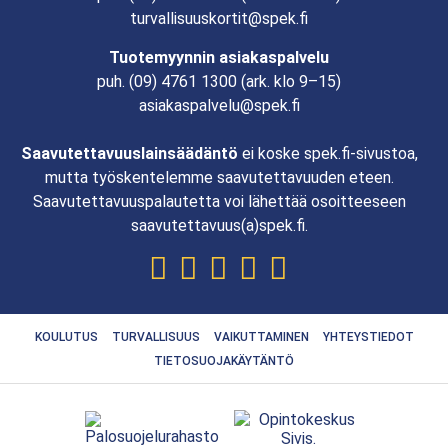
turvallisuuskortit@spek.fi
Tuotemyynnin asiakaspalvelu
puh.
(09) 4761 1300
(ark. klo 9–15)
asiakaspalvelu@spek.fi
Saavutettavuuslainsäädäntö
ei koske spek.fi-sivustoa,
mutta työskentelemme saavutettavuuden eteen.
Saavutettavuuspalautetta voi lähettää osoitteeseen
saavutettavuus(a)spek.fi.
KOULUTUS
TURVALLISUUS
VAIKUTTAMINEN
YHTEYSTIEDOT
TIETOSUOJAKÄYTÄNTÖ