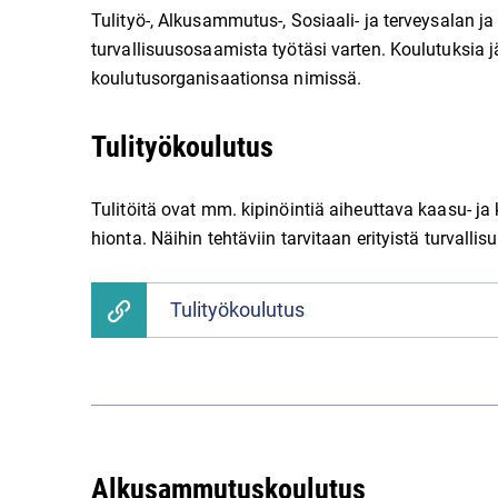
Tulityö-, Alkusammutus-, Sosiaali- ja terveysalan j
turvallisuusosaamista työtäsi varten. Koulutuksia j
koulutusorganisaationsa nimissä.
Tulityökoulutus
Tulitöitä ovat mm. kipinöintiä aiheuttava kaasu- ja k
hionta. Näihin tehtäviin tarvitaan erityistä turvall
Tulityökoulutus
Alkusammutuskoulutus