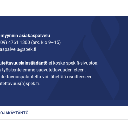
emyynnin asiakaspalvelu
(09) 4761 1300
(ark. klo 9–15)
aspalvelu@spek.fi
tettavuuslainsäädäntö
ei koske spek.fi-sivustoa,
 työskentelemme saavutettavuuden eteen.
tettavuuspalautetta voi lähettää osoitteeseen
tettavuus(a)spek.fi.
UOJAKÄYTÄNTÖ