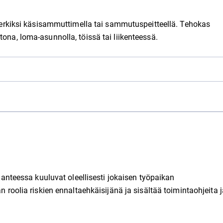
kiksi käsisammuttimella tai sammutuspeitteellä. Tehokas
tona, loma-asunnolla, töissä tai liikenteessä.
ilanteessa kuuluvat oleellisesti jokaisen työpaikan
n roolia riskien ennaltaehkäisijänä ja sisältää toimintaohjeita 