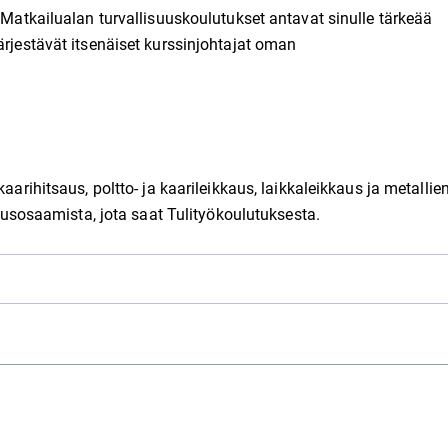
a Matkailualan turvallisuuskoulutukset antavat sinulle tärkeää
ärjestävät itsenäiset kurssinjohtajat oman
aarihitsaus, poltto- ja kaarileikkaus, laikkaleikkaus ja metallie
isuusosaamista, jota saat Tulityökoulutuksesta.