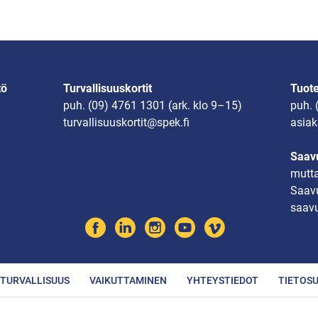
tö
Turvallisuuskortit
Tuot
puh.
(09) 4761 1301
(ark. klo 9–15)
puh.
turvallisuuskortit@spek.fi
asiak
Saavu
mutta
Saavu
saavu
TURVALLISUUS
VAIKUTTAMINEN
YHTEYSTIEDOT
TIETOS