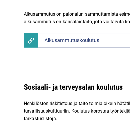
Alkusammutus on palonalun sammuttamista esimer
alkusammutus on kansalaistaito, jota voi tarvita ko
Alkusammutuskoulutus
Sosiaali- ja terveysalan koulutus
Henkilöstön riskitietous ja taito toimia oikein hätät
turvallisuuskulttuuriin. Koulutus korostaa työntekijä
tarkastuslistoja.