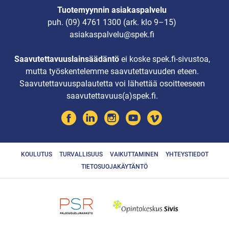
Tuotemyynnin asiakaspalvelu
puh.
(09) 4761 1300
(ark. klo 9–15)
asiakaspalvelu@spek.fi
Saavutettavuuslainsäädäntö
ei koske spek.fi-sivustoa,
mutta työskentelemme saavutettavuuden eteen.
Saavutettavuuspalautetta voi lähettää osoitteeseen
saavutettavuus(a)spek.fi.
KOULUTUS
TURVALLISUUS
VAIKUTTAMINEN
YHTEYSTIEDOT
TIETOSUOJAKÄYTÄNTÖ