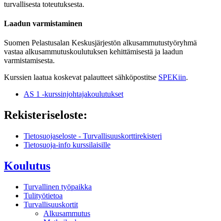
turvallisesta toteutuksesta.
Laadun varmistaminen
Suomen Pelastusalan Keskusjärjestön alkusammutustyöryhmä
vastaa alkusammutuskoulutuksen kehittämisestä ja laadun
varmistamisesta.
Kurssien laatua koskevat palautteet sähköpostitse
SPEKiin
.
AS 1 -kurssinjohtajakoulutukset
Rekisteriseloste:
Tietosuojaseloste - Turvallisuuskorttirekisteri
Tietosuoja-info kurssilaisille
Koulutus
Turvallinen työpaikka
Tulityötietoa
Turvallisuuskortit
Alkusammutus