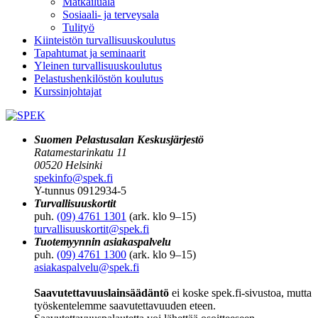
Matkailuala
Sosiaali- ja terveysala
Tulityö
Kiinteistön turvallisuuskoulutus
Tapahtumat ja seminaarit
Yleinen turvallisuuskoulutus
Pelastushenkilöstön koulutus
Kurssinjohtajat
Suomen Pelastusalan Keskusjärjestö
Ratamestarinkatu 11
00520 Helsinki
spekinfo@spek.fi
Y-tunnus 0912934-5
Turvallisuuskortit
puh.
(09) 4761 1301
(ark. klo 9–15)
turvallisuuskortit@spek.fi
Tuotemyynnin asiakaspalvelu
puh.
(09) 4761 1300
(ark. klo 9–15)
asiakaspalvelu@spek.fi
Saavutettavuuslainsäädäntö
ei koske spek.fi-sivustoa, mutta
työskentelemme saavutettavuuden eteen.