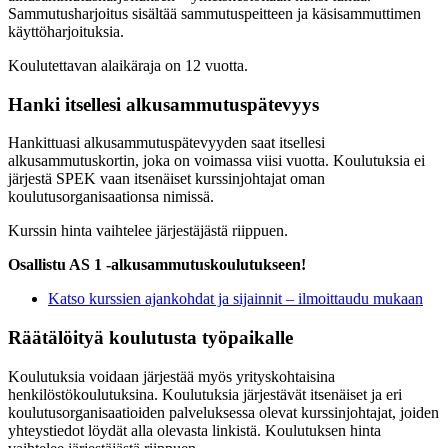
Sammutusharjoitus sisältää sammutuspeitteen ja käsisammuttimen
käyttöharjoituksia.
Koulutettavan alaikäraja on 12 vuotta.
Hanki itsellesi alkusammutuspätevyys
Hankittuasi alkusammutuspätevyyden saat itsellesi
alkusammutuskortin, joka on voimassa viisi vuotta. Koulutuksia ei
järjestä SPEK vaan itsenäiset kurssinjohtajat oman
koulutusorganisaationsa nimissä.
Kurssin hinta vaihtelee järjestäjästä riippuen.
Osallistu AS 1 -alkusammutuskoulutukseen!
Katso kurssien ajankohdat ja sijainnit – ilmoittaudu mukaan
Räätälöityä koulutusta työpaikalle
Koulutuksia voidaan järjestää myös yrityskohtaisina
henkilöstökoulutuksina. Koulutuksia järjestävät itsenäiset ja eri
koulutusorganisaatioiden palveluksessa olevat kurssinjohtajat, joiden
yhteystiedot löydät alla olevasta linkistä. Koulutuksen hinta