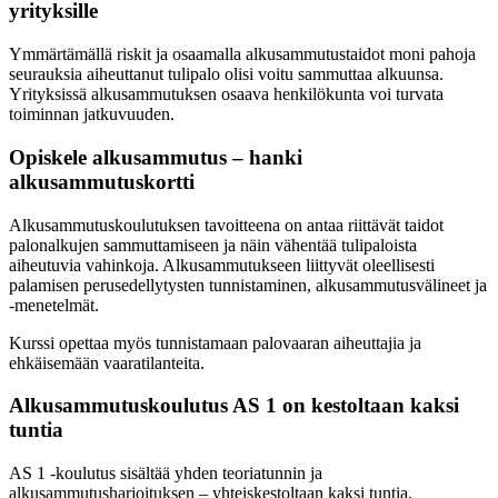
yrityksille
Ymmärtämällä riskit ja osaamalla alkusammutustaidot moni pahoja
seurauksia aiheuttanut tulipalo olisi voitu sammuttaa alkuunsa.
Yrityksissä alkusammutuksen osaava henkilökunta voi turvata
toiminnan jatkuvuuden.
Opiskele alkusammutus – hanki
alkusammutuskortti
Alkusammutuskoulutuksen tavoitteena on antaa riittävät taidot
palonalkujen sammuttamiseen ja näin vähentää tulipaloista
aiheutuvia vahinkoja. Alkusammutukseen liittyvät oleellisesti
palamisen perusedellytysten tunnistaminen, alkusammutusvälineet ja
-menetelmät.
Kurssi opettaa myös tunnistamaan palovaaran aiheuttajia ja
ehkäisemään vaaratilanteita.
Alkusammutuskoulutus AS 1 on kestoltaan kaksi
tuntia
AS 1 -koulutus sisältää yhden teoriatunnin ja
alkusammutusharjoituksen – yhteiskestoltaan kaksi tuntia.