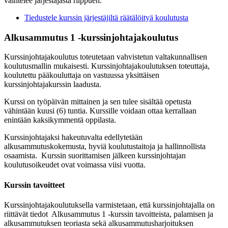
vaihtelee järjestäjästä riippuen.
Tiedustele kurssin järjestäjiltä räätälöityä koulutusta
Alkusammutus 1 -kurssinjohtajakoulutus
Kurssinjohtajakoulutus toteutetaan vahvistetun valtakunnallisen
koulutusmallin mukaisesti. Kurssinjohtajakoulutuksen toteuttaja,
koulutettu pääkouluttaja on vastuussa yksittäisen
kurssinjohtajakurssin laadusta.
Kurssi on työpäivän mittainen ja sen tulee sisältää opetusta
vähintään kuusi (6) tuntia. Kurssille voidaan ottaa kerrallaan
enintään kaksikymmentä oppilasta.
Kurssinjohtajaksi hakeutuvalta edellytetään
alkusammutuskokemusta, hyviä koulutustaitoja ja hallinnollista
osaamista. Kurssin suorittamisen jälkeen kurssinjohtajan
koulutusoikeudet ovat voimassa viisi vuotta.
Kurssin tavoitteet
Kurssinjohtajakoulutuksella varmistetaan, että kurssinjohtajalla on
riittävät tiedot Alkusammutus 1 -kurssin tavoitteista, palamisen ja
alkusammutuksen teoriasta sekä alkusammutusharjoituksen