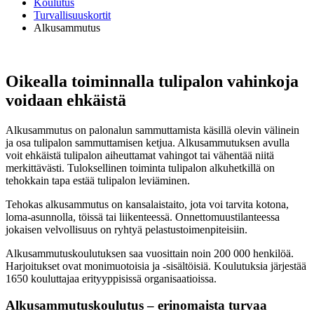
Koulutus
Turvallisuuskortit
Alkusammutus
Oikealla toiminnalla tulipalon vahinkoja
voidaan ehkäistä
Alkusammutus on palonalun sammuttamista käsillä olevin välinein
ja osa tulipalon sammuttamisen ketjua. Alkusammutuksen avulla
voit ehkäistä tulipalon aiheuttamat vahingot tai vähentää niitä
merkittävästi. Tuloksellinen toiminta tulipalon alkuhetkillä on
tehokkain tapa estää tulipalon leviäminen.
Tehokas alkusammutus on kansalaistaito, jota voi tarvita kotona,
loma-asunnolla, töissä tai liikenteessä. Onnettomuustilanteessa
jokaisen velvollisuus on ryhtyä pelastustoimenpiteisiin.
Alkusammutuskoulutuksen saa vuosittain noin 200 000 henkilöä.
Harjoitukset ovat monimuotoisia ja -sisältöisiä. Koulutuksia järjestää
1650 kouluttajaa erityyppisissä organisaatioissa.
Alkusammutuskoulutus – erinomaista turvaa