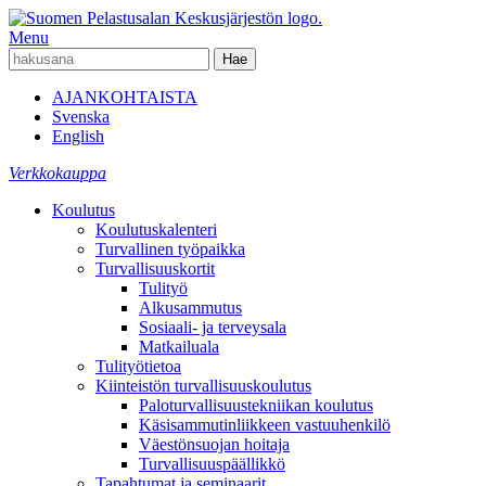
Menu
AJANKOHTAISTA
Svenska
English
Verkkokauppa
Koulutus
Koulutuskalenteri
Turvallinen työpaikka
Turvallisuuskortit
Tulityö
Alkusammutus
Sosiaali- ja terveysala
Matkailuala
Tulityötietoa
Kiinteistön turvallisuuskoulutus
Paloturvallisuustekniikan koulutus
Käsisammutinliikkeen vastuuhenkilö
Väestönsuojan hoitaja
Turvallisuuspäällikkö
Tapahtumat ja seminaarit