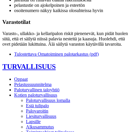
pelastustie on ajokelpoinen ja esteetön
osoitenumero näkyy kaikissa olosuhteissa hyvin
Varastotilat
Varasto-, ullakko- ja kellaripalon riskit pienenevät, kun pidät huolen
siitä, että et säilytä niissä palavia nesteitä ja kaasuja. Huolehdi, että
ovet pidetään lukittuina. Älä säilytä varaston käytävillä tavaroita.
Tulostettava Omatoiminen palotarkastus (pdf)
TURVALLISUUS
Oppaat
Pelastussuunnitelma
Paloturvallinen taloyhtiö
Kotien paloturvallisuus
Paloturvallisuus lomalla
Estä tulipalo
Palovaroitin
Liesiturvallisuus
Lapsille
Alkusammutus