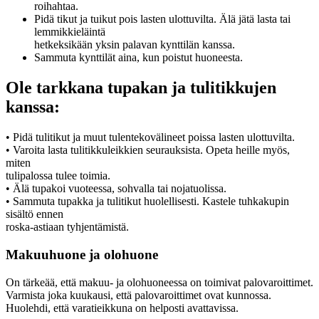
roihahtaa.
Pidä tikut ja tuikut pois lasten ulottuvilta. Älä jätä lasta tai
lemmikkieläintä
hetkeksikään yksin palavan kynttilän kanssa.
Sammuta kynttilät aina, kun poistut huoneesta.
Ole tarkkana tupakan ja tulitikkujen
kanssa:
• Pidä tulitikut ja muut tulentekovälineet poissa lasten ulottuvilta.
• Varoita lasta tulitikkuleikkien seurauksista. Opeta heille myös,
miten
tulipalossa tulee toimia.
• Älä tupakoi vuoteessa, sohvalla tai nojatuolissa.
• Sammuta tupakka ja tulitikut huolellisesti. Kastele tuhkakupin
sisältö ennen
roska-astiaan tyhjentämistä.
Makuuhuone ja olohuone
On tärkeää, että makuu- ja olohuoneessa on toimivat palovaroittimet.
Varmista joka kuukausi, että palovaroittimet ovat kunnossa.
Huolehdi, että varatieikkuna on helposti avattavissa.