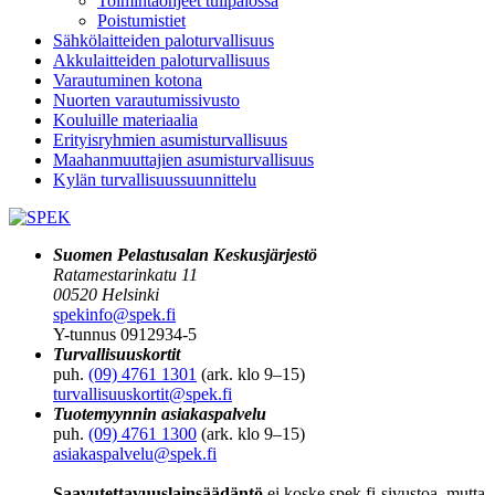
Toimintaohjeet tulipalossa
Poistumistiet
Sähkölaitteiden paloturvallisuus
Akkulaitteiden paloturvallisuus
Varautuminen kotona
Nuorten varautumissivusto
Kouluille materiaalia
Erityisryhmien asumisturvallisuus
Maahanmuuttajien asumisturvallisuus
Kylän turvallisuussuunnittelu
Suomen Pelastusalan Keskusjärjestö
Ratamestarinkatu 11
00520 Helsinki
spekinfo@spek.fi
Y-tunnus 0912934-5
Turvallisuuskortit
puh.
(09) 4761 1301
(ark. klo 9–15)
turvallisuuskortit@spek.fi
Tuotemyynnin asiakaspalvelu
puh.
(09) 4761 1300
(ark. klo 9–15)
asiakaspalvelu@spek.fi
Saavutettavuuslainsäädäntö
ei koske spek.fi-sivustoa, mutta