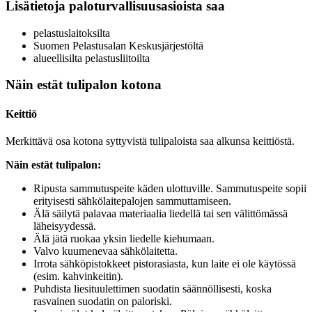
Lisätietoja paloturvallisuusasioista saa
pelastuslaitoksilta
Suomen Pelastusalan Keskusjärjestöltä
alueellisilta pelastusliitoilta
Näin estät tulipalon kotona
Keittiö
Merkittävä osa kotona syttyvistä tulipaloista saa alkunsa keittiöstä.
Näin estät tulipalon:
Ripusta sammutuspeite käden ulottuville. Sammutuspeite sopii
erityisesti sähkölaitepalojen sammuttamiseen.
Älä säilytä palavaa materiaalia liedellä tai sen välittömässä
läheisyydessä.
Älä jätä ruokaa yksin liedelle kiehumaan.
Valvo kuumenevaa sähkölaitetta.
Irrota sähköpistokkeet pistorasiasta, kun laite ei ole käytössä
(esim. kahvinkeitin).
Puhdista liesituulettimen suodatin säännöllisesti, koska
rasvainen suodatin on paloriski.