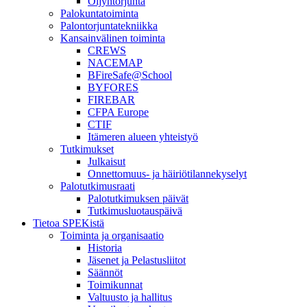
Öljyntorjunta
Palokuntatoiminta
Palontorjuntatekniikka
Kansainvälinen toiminta
CREWS
NACEMAP
BFireSafe@School
BYFORES
FIREBAR
CFPA Europe
CTIF
Itämeren alueen yhteistyö
Tutkimukset
Julkaisut
Onnettomuus- ja häiriötilannekyselyt
Palotutkimusraati
Palotutkimuksen päivät
Tutkimusluotauspäivä
Tietoa SPEKistä
Toiminta ja organisaatio
Historia
Jäsenet ja Pelastusliitot
Säännöt
Toimikunnat
Valtuusto ja hallitus