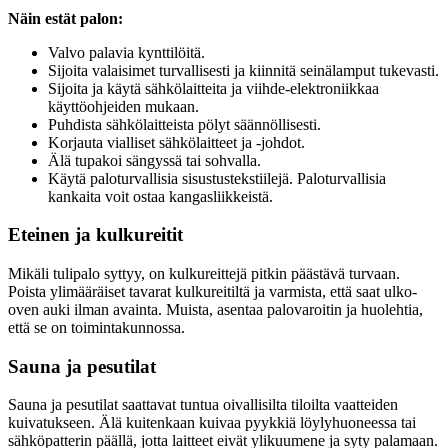
Näin estät palon:
Valvo palavia kynttilöitä.
Sijoita valaisimet turvallisesti ja kiinnitä seinälamput tukevasti.
Sijoita ja käytä sähkölaitteita ja viihde-elektroniikkaa
käyttöohjeiden mukaan.
Puhdista sähkölaitteista pölyt säännöllisesti.
Korjauta vialliset sähkölaitteet ja -johdot.
Älä tupakoi sängyssä tai sohvalla.
Käytä paloturvallisia sisustustekstiilejä. Paloturvallisia
kankaita voit ostaa kangasliikkeistä.
Eteinen ja kulkureitit
Mikäli tulipalo syttyy, on kulkureittejä pitkin päästävä turvaan.
Poista ylimääräiset tavarat kulkureitiltä ja varmista, että saat ulko-
oven auki ilman avainta. Muista, asentaa palovaroitin ja huolehtia,
että se on toimintakunnossa.
Sauna ja pesutilat
Sauna ja pesutilat saattavat tuntua oivallisilta tiloilta vaatteiden
kuivatukseen. Älä kuitenkaan kuivaa pyykkiä löylyhuoneessa tai
sähköpatterin päällä, jotta laitteet eivät ylikuumene ja syty palamaan.