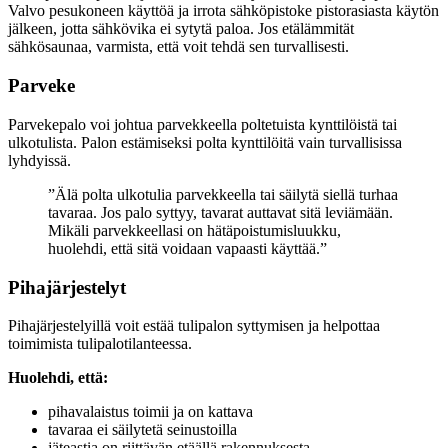
Valvo pesukoneen käyttöä ja irrota sähköpistoke pistorasiasta käytön
jälkeen, jotta sähkövika ei sytytä paloa. Jos etälämmität
sähkösaunaa, varmista, että voit tehdä sen turvallisesti.
Parveke
Parvekepalo voi johtua parvekkeella poltetuista kynttilöistä tai
ulkotulista. Palon estämiseksi polta kynttilöitä vain turvallisissa
lyhdyissä.
Älä polta ulkotulia parvekkeella tai säilytä siellä turhaa
tavaraa. Jos palo syttyy, tavarat auttavat sitä leviämään.
Mikäli parvekkeellasi on hätäpoistumisluukku,
huolehdi, että sitä voidaan vapaasti käyttää.
Pihajärjestelyt
Pihajärjestelyillä voit estää tulipalon syttymisen ja helpottaa
toimimista tulipalotilanteessa.
Huolehdi, että:
pihavalaistus toimii ja on kattava
tavaraa ei säilytetä seinustoilla
jäteastia on riittävän etäällä rakennuksesta