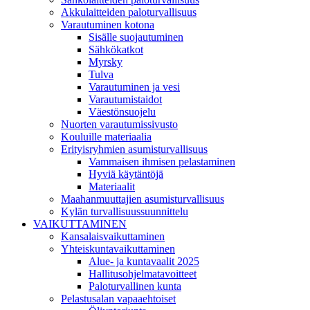
Akkulaitteiden paloturvallisuus
Varautuminen kotona
Sisälle suojautuminen
Sähkökatkot
Myrsky
Tulva
Varautuminen ja vesi
Varautumistaidot
Väestönsuojelu
Nuorten varautumissivusto
Kouluille materiaalia
Erityisryhmien asumisturvallisuus
Vammaisen ihmisen pelastaminen
Hyviä käytäntöjä
Materiaalit
Maahanmuuttajien asumisturvallisuus
Kylän turvallisuussuunnittelu
VAIKUTTAMINEN
Kansalaisvaikuttaminen
Yhteiskuntavaikuttaminen
Alue- ja kuntavaalit 2025
Hallitusohjelmatavoitteet
Paloturvallinen kunta
Pelastusalan vapaaehtoiset