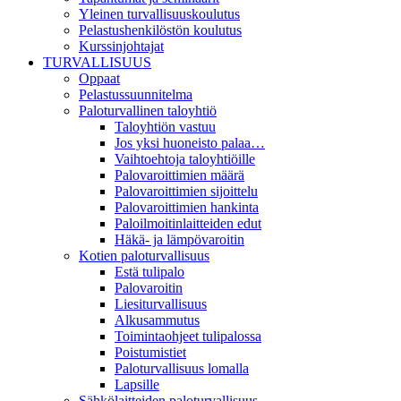
Yleinen turvallisuuskoulutus
Pelastushenkilöstön koulutus
Kurssinjohtajat
TURVALLISUUS
Oppaat
Pelastussuunnitelma
Paloturvallinen taloyhtiö
Taloyhtiön vastuu
Jos yksi huoneisto palaa…
Vaihtoehtoja taloyhtiöille
Palovaroittimien määrä
Palovaroittimien sijoittelu
Palovaroittimien hankinta
Paloilmoitinlaitteiden edut
Häkä- ja lämpövaroitin
Kotien paloturvallisuus
Estä tulipalo
Palovaroitin
Liesiturvallisuus
Alkusammutus
Toimintaohjeet tulipalossa
Poistumistiet
Paloturvallisuus lomalla
Lapsille
Sähkölaitteiden paloturvallisuus