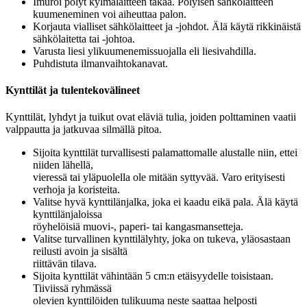
Imuroi pölyt kylmälaitteen takaa. Pölyisen sähkölaitteen
kuumeneminen voi aiheuttaa palon.
Korjauta vialliset sähkölaitteet ja -johdot. Älä käytä rikkinäistä
sähkölaitetta tai -johtoa.
Varusta liesi ylikuumenemissuojalla eli liesivahdilla.
Puhdistuta ilmanvaihtokanavat.
Kynttilät ja tulentekovälineet
Kynttilät, lyhdyt ja tuikut ovat eläviä tulia, joiden polttaminen vaatii
valppautta ja jatkuvaa silmällä pitoa.
Sijoita kynttilät turvallisesti palamattomalle alustalle niin, ettei
niiden lähellä,
vieressä tai yläpuolella ole mitään syttyvää. Varo erityisesti
verhoja ja koristeita.
Valitse hyvä kynttilänjalka, joka ei kaadu eikä pala. Älä käytä
kynttilänjaloissa
röyhelöisiä muovi-, paperi- tai kangasmansetteja.
Valitse turvallinen kynttilälyhty, joka on tukeva, yläosastaan
reilusti avoin ja sisältä
riittävän tilava.
Sijoita kynttilät vähintään 5 cm:n etäisyydelle toisistaan.
Tiiviissä ryhmässä
olevien kynttilöiden tulikuuma neste saattaa helposti