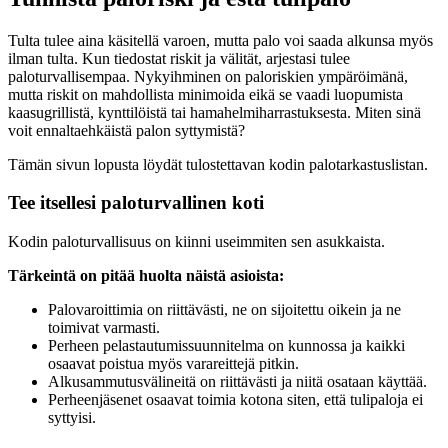
Tulta tulee aina käsitellä varoen, mutta palo voi saada alkunsa myös
ilman tulta. Kun tiedostat riskit ja välität, arjestasi tulee
paloturvallisempaa. Nykyihminen on paloriskien ympäröimänä,
mutta riskit on mahdollista minimoida eikä se vaadi luopumista
kaasugrillistä, kynttilöistä tai hamahelmiharrastuksesta. Miten sinä
voit ennaltaehkäistä palon syttymistä?
Tämän sivun lopusta löydät tulostettavan kodin palotarkastuslistan.
Tee itsellesi paloturvallinen koti
Kodin paloturvallisuus on kiinni useimmiten sen asukkaista.
Tärkeintä on pitää huolta näistä asioista:
Palovaroittimia on riittävästi, ne on sijoitettu oikein ja ne
toimivat varmasti.
Perheen pelastautumissuunnitelma on kunnossa ja kaikki
osaavat poistua myös varareittejä pitkin.
Alkusammutusvälineitä on riittävästi ja niitä osataan käyttää.
Perheenjäsenet osaavat toimia kotona siten, että tulipaloja ei
syttyisi.