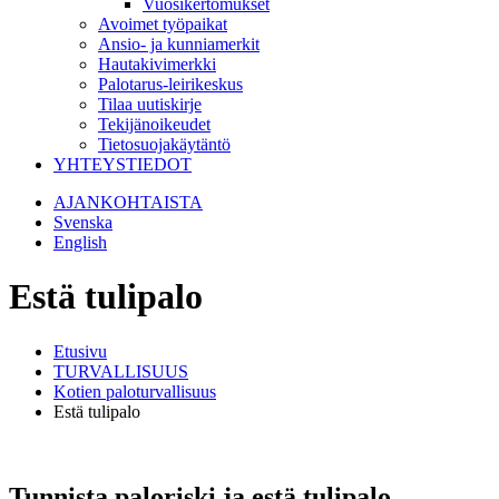
Vuosikertomukset
Avoimet työpaikat
Ansio- ja kunniamerkit
Hautakivimerkki
Palotarus-leirikeskus
Tilaa uutiskirje
Tekijänoikeudet
Tietosuojakäytäntö
YHTEYSTIEDOT
AJANKOHTAISTA
Svenska
English
Estä tulipalo
Etusivu
TURVALLISUUS
Kotien paloturvallisuus
Estä tulipalo
Tunnista paloriski ja estä tulipalo