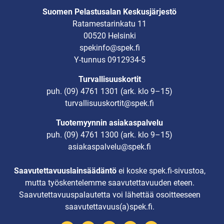
Suomen Pelastusalan Keskusjärjestö
Ratamestarinkatu 11
00520 Helsinki
spekinfo@spek.fi
Y-tunnus 0912934-5
Turvallisuuskortit
puh.
(09) 4761 1301
(ark. klo 9–15)
turvallisuuskortit@spek.fi
Tuotemyynnin asiakaspalvelu
puh.
(09) 4761 1300
(ark. klo 9–15)
asiakaspalvelu@spek.fi
Saavutettavuuslainsäädäntö
ei koske spek.fi-sivustoa,
mutta työskentelemme saavutettavuuden eteen.
Saavutettavuuspalautetta voi lähettää osoitteeseen
saavutettavuus(a)spek.fi.