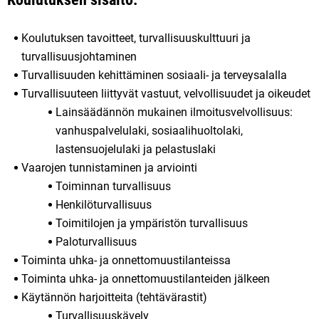
Koulutuksen tavoitteet, turvallisuuskulttuuri ja
turvallisuusjohtaminen
Turvallisuuden kehittäminen sosiaali- ja terveysalalla
Turvallisuuteen liittyvät vastuut, velvollisuudet ja oikeudet
Lainsäädännön mukainen ilmoitusvelvollisuus:
vanhuspalvelulaki, sosiaalihuoltolaki,
lastensuojelulaki ja pelastuslaki
Vaarojen tunnistaminen ja arviointi
Toiminnan turvallisuus
Henkilöturvallisuus
Toimitilojen ja ympäristön turvallisuus
Paloturvallisuus
Toiminta uhka- ja onnettomuustilanteissa
Toiminta uhka- ja onnettomuustilanteiden jälkeen
Käytännön harjoitteita (tehtävärastit)
Turvallisuuskävely