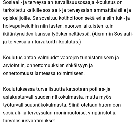
Sosiaali- ja terveysalan turvallisuusosaaja -koulutus on
tarkoitettu kaikille sosiaali- ja terveysalan ammattilaisille ja
opiskelijoille. Se soveltuu kotihoitoon sekä erilaisiin tuki- ja
hoivapalveluihin niin lasten, nuorten, aikuisten kuin
ikääntyneiden kanssa työskenneltäessä. (Aiemmin Sosiaali-
ja terveysalan turvakortti -koulutus.)
Koulutus antaa valmiudet vaarojen tunnistamiseen ja
arviointiin, onnettomuuksien ehkäisyyn ja
onnettomuustilanteessa toimimiseen.
Koulutuksessa turvallisuutta katsotaan potilas- ja
asiakasturvallisuuden näkökulmasta, mutta myös
työturvallisuusnäkökulmasta. Siinä otetaan huomioon
sosiaali- ja terveysalan monimuotoiset ympäristöt ja
turvallisuusvaatimukset.