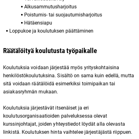
Alkusammutusharjoitus
Poistumis- tai suojautumisharjoitus
Hätäensiapu
Loppukoe ja koulutuksen päättäminen
Räätälöityä koulutusta työpaikalle
Koulutuksia voidaan järjestää myös yrityskohtaisina
henkilöstökoulutuksina. Sisältö on sama kuin edellä, mutta
sitä voidaan räätälöidä esimerkiksi toimipaikan tai
asiakasryhmän mukaan.
Koulutuksia järjestävät itsenäiset ja eri
koulutusorganisaatioiden palveluksessa olevat
kurssinjohtajat, joiden yhteystiedot löydät alla olevasta
linkistä. Koulutuksen hinta vaihtelee järjestäjästä riippuen.