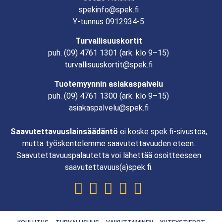
spekinfo@spek.fi
Y-tunnus 0912934-5
Turvallisuuskortit
puh.
(09) 4761 1301
(ark. klo 9–15)
turvallisuuskortit@spek.fi
Tuotemyynnin asiakaspalvelu
puh.
(09) 4761 1300
(ark. klo 9–15)
asiakaspalvelu@spek.fi
Saavutettavuuslainsäädäntö
ei koske spek.fi-sivustoa,
mutta työskentelemme saavutettavuuden eteen.
Saavutettavuuspalautetta voi lähettää osoitteeseen
saavutettavuus(a)spek.fi.