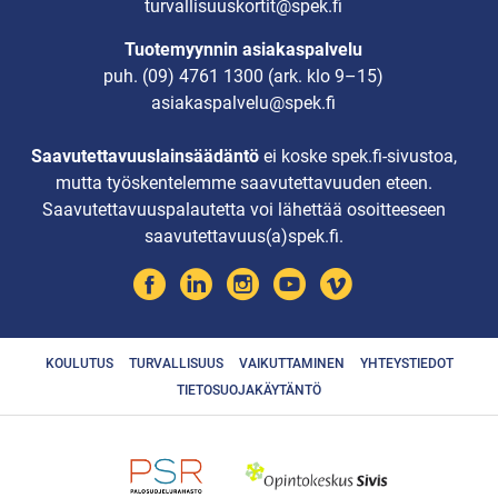
turvallisuuskortit@spek.fi
Tuotemyynnin asiakaspalvelu
puh.
(09) 4761 1300
(ark. klo 9–15)
asiakaspalvelu@spek.fi
Saavutettavuuslainsäädäntö
ei koske spek.fi-sivustoa,
mutta työskentelemme saavutettavuuden eteen.
Saavutettavuuspalautetta voi lähettää osoitteeseen
saavutettavuus(a)spek.fi.
KOULUTUS
TURVALLISUUS
VAIKUTTAMINEN
YHTEYSTIEDOT
TIETOSUOJAKÄYTÄNTÖ