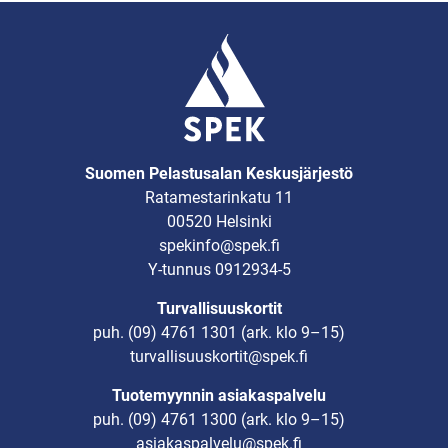
Suomen Pelastusalan Keskusjärjestö
Ratamestarinkatu 11
00520 Helsinki
spekinfo@spek.fi
Y-tunnus 0912934-5
Turvallisuuskortit
puh.
(09) 4761 1301
(ark. klo 9–15)
turvallisuuskortit@spek.fi
Tuotemyynnin asiakaspalvelu
puh.
(09) 4761 1300
(ark. klo 9–15)
asiakaspalvelu@spek.fi