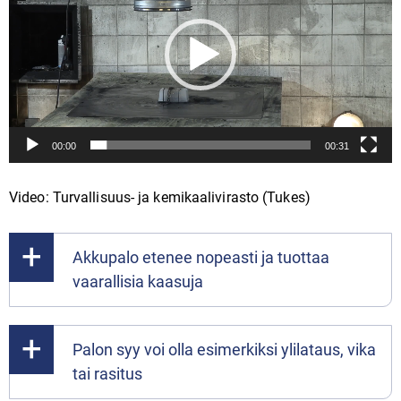
00:00
00:31
Video: Turvallisuus- ja kemikaalivirasto (Tukes)
Akkupalo etenee nopeasti ja tuottaa
vaarallisia kaasuja
Palon syy voi olla esimerkiksi ylilataus, vika
tai rasitus