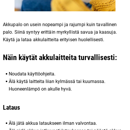
Akkupalo on usein nopeampi ja rajumpi kuin tavallinen
palo. Siinä syntyy erittäin myrkyllistä savua ja kaasuja.
Käytä ja lataa akkulaitteita erityisen huolellisesti.
Näin käytät akkulaitteita turvallisesti:
Noudata käyttöohjeita.
Älä käytä laitteita liian kylmässä tai kuumassa.
Huoneenlämpö on akulle hyvä.
Lataus
Älä jätä akkua lataukseen ilman valvontaa.