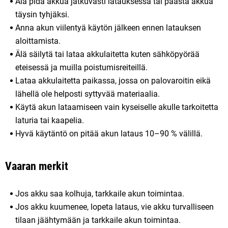
Älä pidä akkua jatkuvasti latauksessa tai päästä akkua
täysin tyhjäksi.
Anna akun viilentyä käytön jälkeen ennen latauksen
aloittamista.
Älä säilytä tai lataa akkulaitetta kuten sähköpyörää
eteisessä ja muilla poistumisreiteillä.
Lataa akkulaitetta paikassa, jossa on palovaroitin eikä
lähellä ole helposti syttyvää materiaalia.
Käytä akun lataamiseen vain kyseiselle akulle tarkoitetta
laturia tai kaapelia.
Hyvä käytäntö on pitää akun lataus 10–90 % välillä.
Vaaran merkit
Jos akku saa kolhuja, tarkkaile akun toimintaa.
Jos akku kuumenee, lopeta lataus, vie akku turvalliseen
tilaan jäähtymään ja tarkkaile akun toimintaa.