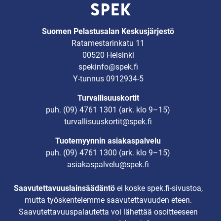
Suomen Pelastusalan Keskusjärjestö
Ratamestarinkatu 11
00520 Helsinki
spekinfo@spek.fi
Y-tunnus 0912934-5
Turvallisuuskortit
puh.
(09) 4761 1301
(ark. klo 9–15)
turvallisuuskortit@spek.fi
Tuotemyynnin asiakaspalvelu
puh.
(09) 4761 1300
(ark. klo 9–15)
asiakaspalvelu@spek.fi
Saavutettavuuslainsäädäntö
ei koske spek.fi-sivustoa,
mutta työskentelemme saavutettavuuden eteen.
Saavutettavuuspalautetta voi lähettää osoitteeseen