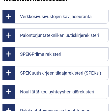
Verkkosivusivustojen kävijäseuranta
Palontorjuntatekniikan uutiskirjerekisteri
SPEK-Priima rekisteri
SPEK uutiskirjeen tilaajarekisteri (SPEKsi)
NouHätä!-kouluyhteyshenkilörekisteri
Palokuntatoiminnassa tapahtuneen