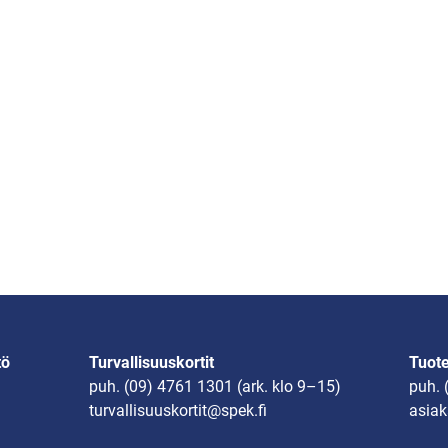
tö
Turvallisuuskortit
Tuot
puh.
(09) 4761 1301
(ark. klo 9–15)
puh.
turvallisuuskortit@spek.fi
asiak