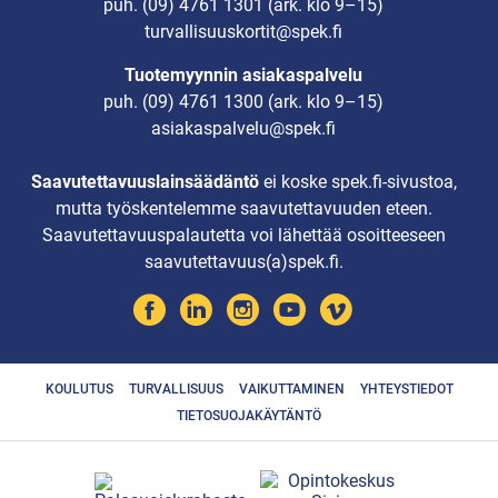
puh.
(09) 4761 1301
(ark. klo 9–15)
turvallisuuskortit@spek.fi
Tuotemyynnin asiakaspalvelu
puh.
(09) 4761 1300
(ark. klo 9–15)
asiakaspalvelu@spek.fi
Saavutettavuuslainsäädäntö
ei koske spek.fi-sivustoa,
mutta työskentelemme saavutettavuuden eteen.
Saavutettavuuspalautetta voi lähettää osoitteeseen
saavutettavuus(a)spek.fi.
KOULUTUS
TURVALLISUUS
VAIKUTTAMINEN
YHTEYSTIEDOT
TIETOSUOJAKÄYTÄNTÖ