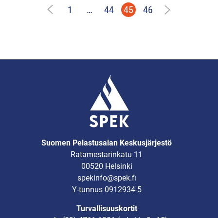
1
…
44
45
46
Suomen Pelastusalan Keskusjärjestö
Ratamestarinkatu 11
00520 Helsinki
spekinfo@spek.fi
Y-tunnus 0912934-5
Turvallisuuskortit