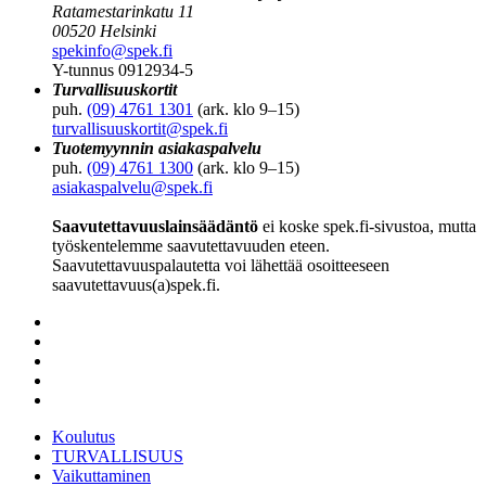
Ratamestarinkatu 11
00520 Helsinki
spekinfo@spek.fi
Y-tunnus 0912934-5
Turvallisuuskortit
puh.
(09) 4761 1301
(ark. klo 9–15)
turvallisuuskortit@spek.fi
Tuotemyynnin asiakaspalvelu
puh.
(09) 4761 1300
(ark. klo 9–15)
asiakaspalvelu@spek.fi
Saavutettavuuslainsäädäntö
ei koske spek.fi-sivustoa, mutta
työskentelemme saavutettavuuden eteen.
Saavutettavuuspalautetta voi lähettää osoitteeseen
saavutettavuus(a)spek.fi.
Koulutus
TURVALLISUUS
Vaikuttaminen