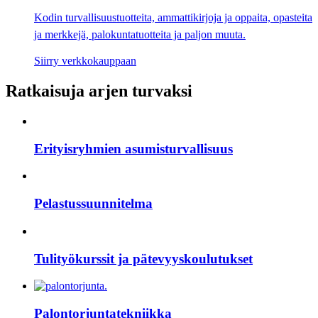
Kodin turvallisuustuotteita, ammattikirjoja ja oppaita, opasteita
ja merkkejä, palokuntatuotteita ja paljon muuta.
Siirry verkkokauppaan
Ratkaisuja arjen turvaksi
Erityisryhmien asumisturvallisuus
Pelastussuunnitelma
Tulityökurssit ja pätevyyskoulutukset
Palontorjuntatekniikka