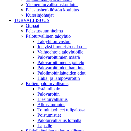
Yleinen turvallisuuskoulutus
Pelastushenkilöstön koulutus
Kurssinjohtajat
TURVALLISUUS
Oppaat
Pelastussuunnitelma
Paloturvallinen taloyhtiö
Taloyhtiön vastuu
Jos yksi huoneisto palaa…
Vaihtoehtoja taloyhtiöille
Palovaroittimien määrä
Palovaroittimien sijoittelu
Palovaroittimien hankinta
Paloilmoitinlaitteiden edut
Häkä- ja lämpövaroitin
Kotien paloturvallisuus
Estä tulipalo
Palovaroitin
Liesiturvallisuus
Alkusammutus
Toimintaohjeet tulipalossa
Poistumistiet
Paloturvallisuus lomalla
Lapsille
Sähkölaitteiden paloturvallisuus