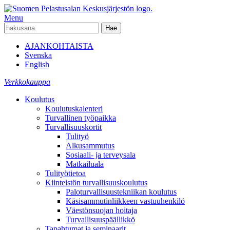
Menu
AJANKOHTAISTA
Svenska
English
Verkkokauppa
Koulutus
Koulutuskalenteri
Turvallinen työpaikka
Turvallisuuskortit
Tulityö
Alkusammutus
Sosiaali- ja terveysala
Matkailuala
Tulityötietoa
Kiinteistön turvallisuuskoulutus
Paloturvallisuustekniikan koulutus
Käsisammutinliikkeen vastuuhenkilö
Väestönsuojan hoitaja
Turvallisuuspäällikkö
Tapahtumat ja seminaarit