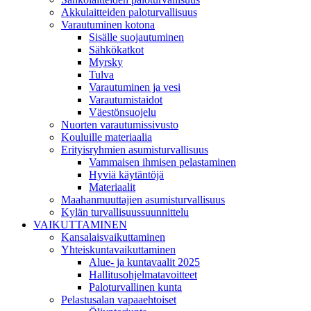
Akkulaitteiden paloturvallisuus
Varautuminen kotona
Sisälle suojautuminen
Sähkökatkot
Myrsky
Tulva
Varautuminen ja vesi
Varautumistaidot
Väestönsuojelu
Nuorten varautumissivusto
Kouluille materiaalia
Erityisryhmien asumisturvallisuus
Vammaisen ihmisen pelastaminen
Hyviä käytäntöjä
Materiaalit
Maahanmuuttajien asumisturvallisuus
Kylän turvallisuussuunnittelu
VAIKUTTAMINEN
Kansalaisvaikuttaminen
Yhteiskuntavaikuttaminen
Alue- ja kuntavaalit 2025
Hallitusohjelmatavoitteet
Paloturvallinen kunta
Pelastusalan vapaaehtoiset