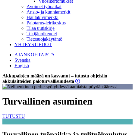
Vuosikertomukset
Avoimet työpaikat
Ansio- ja kunniamerkit
Hautakivimerkki
Palotarus-leirikeskus
Tilaa uutiskirje
Tekijänoikeudet
Tietosuojakäytäntö
YHTEYSTIEDOT
AJANKOHTAISTA
Svenska
English
Akkupalojen määrä on kasvanut – tutustu ohjeisiin
akkulaitteiden paloturvallisuudesta
Turvallinen asuminen
TUTUSTU
Turvallinen työpaikka ja tulityökoulutus