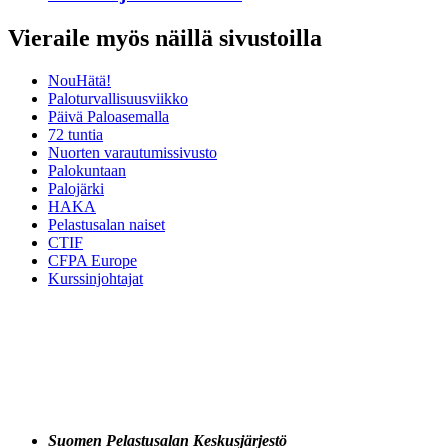
Vieraile myös näillä sivustoilla
NouHätä!
Paloturvallisuusviikko
Päivä Paloasemalla
72 tuntia
Nuorten varautumissivusto
Palokuntaan
Palojärki
HAKA
Pelastusalan naiset
CTIF
CFPA Europe
Kurssinjohtajat
Suomen Pelastusalan Keskusjärjestö