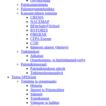
Öljyntorjunta
Palokuntatoiminta
Palontorjuntatekniikka
Kansainvälinen toiminta
CREWS
NACEMAP
BFireSafe@School
BYFORES
FIREBAR
CFPA Europe
CTIF
Itämeren alueen yhteistyö
Tutkimukset
Julkaisut
Onnettomuus- ja häiriötilannekyselyt
Palotutkimusraati
Palotutkimuksen päivät
Tutkimusluotauspäivä
Tietoa SPEKistä
Toiminta ja organisaatio
Historia
Jäsenet ja Pelastusliitot
Säännöt
Toimikunnat
Valtuusto ja hallitus