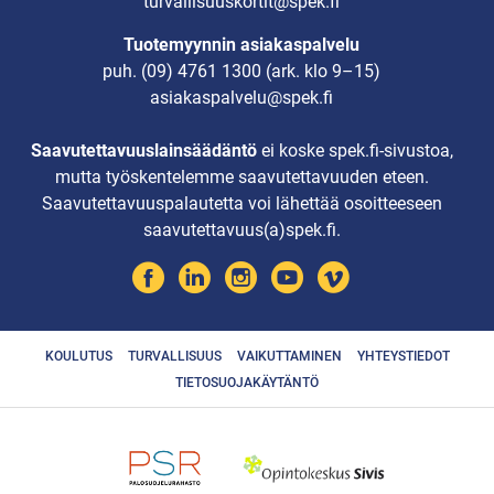
turvallisuuskortit@spek.fi
Tuotemyynnin asiakaspalvelu
puh.
(09) 4761 1300
(ark. klo 9–15)
asiakaspalvelu@spek.fi
Saavutettavuuslainsäädäntö
ei koske spek.fi-sivustoa,
mutta työskentelemme saavutettavuuden eteen.
Saavutettavuuspalautetta voi lähettää osoitteeseen
saavutettavuus(a)spek.fi.
KOULUTUS
TURVALLISUUS
VAIKUTTAMINEN
YHTEYSTIEDOT
TIETOSUOJAKÄYTÄNTÖ