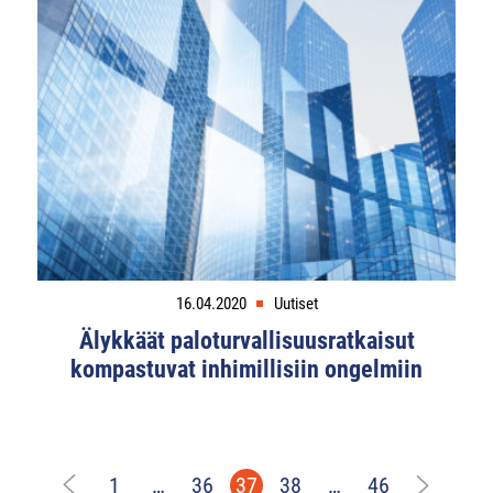
16.04.2020
Uutiset
Älykkäät paloturvallisuusratkaisut
kompastuvat inhimillisiin ongelmiin
1
…
36
37
38
…
46