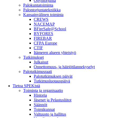
Öljyntorjunta
Palokuntatoiminta
Palontorjuntatekniikka
Kansainvälinen toiminta
CREWS
NACEMAP
BFireSafe@School
BYFORES
FIREBAR
CFPA Europe
CTIF
Itämeren alueen yhteistyö
Tutkimukset
Julkaisut
Onnettomuus- ja häiriötilannekyselyt
Palotutkimusraati
Palotutkimuksen päivät
Tutkimusluotauspäivä
Tietoa SPEKistä
Toiminta ja organisaatio
Historia
Jäsenet ja Pelastusliitot
Säännöt
Toimikunnat
Valtuusto ja hallitus