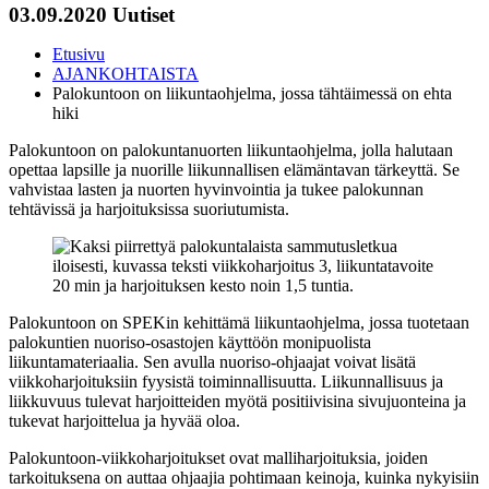
03.09.2020
Uutiset
Etusivu
AJANKOHTAISTA
Palokuntoon on liikuntaohjelma, jossa tähtäimessä on ehta
hiki
Palokuntoon on palokuntanuorten liikuntaohjelma, jolla halutaan
opettaa lapsille ja nuorille liikunnallisen elämäntavan tärkeyttä. Se
vahvistaa lasten ja nuorten hyvinvointia ja tukee palokunnan
tehtävissä ja harjoituksissa suoriutumista.
Palokuntoon on SPEKin kehittämä liikuntaohjelma, jossa tuotetaan
palokuntien nuoriso-osastojen käyttöön monipuolista
liikuntamateriaalia. Sen avulla nuoriso-ohjaajat voivat lisätä
viikkoharjoituksiin fyysistä toiminnallisuutta. Liikunnallisuus ja
liikkuvuus tulevat harjoitteiden myötä positiivisina sivujuonteina ja
tukevat harjoittelua ja hyvää oloa.
Palokuntoon-viikkoharjoitukset ovat malliharjoituksia, joiden
tarkoituksena on auttaa ohjaajia pohtimaan keinoja, kuinka nykyisiin