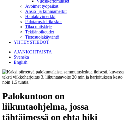
Vuosikertomukset
Avoimet työpaikat
Ansio- ja kunniamerkit
Hautakivimerkki
Palotarus-leirikeskus
Tilaa uutiskirje
Tekijänoikeudet
Tietosuojakäytäntö
YHTEYSTIEDOT
AJANKOHTAISTA
Svenska
English
Palokuntoon on
liikuntaohjelma, jossa
tähtäimessä on ehta hiki