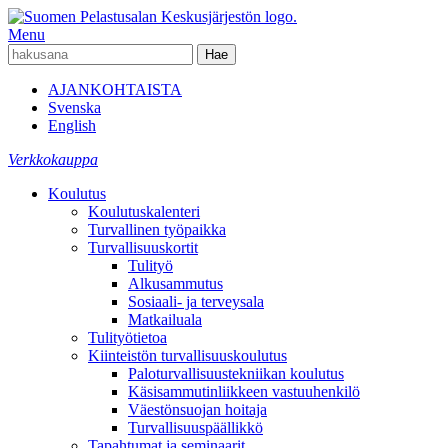
Menu
AJANKOHTAISTA
Svenska
English
Verkkokauppa
Koulutus
Koulutuskalenteri
Turvallinen työpaikka
Turvallisuuskortit
Tulityö
Alkusammutus
Sosiaali- ja terveysala
Matkailuala
Tulityötietoa
Kiinteistön turvallisuuskoulutus
Paloturvallisuustekniikan koulutus
Käsisammutinliikkeen vastuuhenkilö
Väestönsuojan hoitaja
Turvallisuuspäällikkö
Tapahtumat ja seminaarit