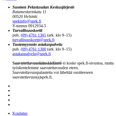
Suomen Pelastusalan Keskusjärjestö
Ratamestarinkatu 11
00520 Helsinki
spekinfo@spek.fi
Y-tunnus 0912934-5
Turvallisuuskortit
puh.
(09) 4761 1301
(ark. klo 9–15)
turvallisuuskortit@spek.fi
Tuotemyynnin asiakaspalvelu
puh.
(09) 4761 1300
(ark. klo 9–15)
asiakaspalvelu@spek.fi
Saavutettavuuslainsäädäntö
ei koske spek.fi-sivustoa, mutta
työskentelemme saavutettavuuden eteen.
Saavutettavuuspalautetta voi lähettää osoitteeseen
saavutettavuus(a)spek.fi.
Koulutus