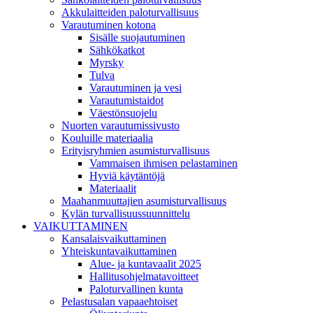
Akkulaitteiden paloturvallisuus
Varautuminen kotona
Sisälle suojautuminen
Sähkökatkot
Myrsky
Tulva
Varautuminen ja vesi
Varautumistaidot
Väestönsuojelu
Nuorten varautumissivusto
Kouluille materiaalia
Erityisryhmien asumisturvallisuus
Vammaisen ihmisen pelastaminen
Hyviä käytäntöjä
Materiaalit
Maahanmuuttajien asumisturvallisuus
Kylän turvallisuussuunnittelu
VAIKUTTAMINEN
Kansalaisvaikuttaminen
Yhteiskuntavaikuttaminen
Alue- ja kuntavaalit 2025
Hallitusohjelmatavoitteet
Paloturvallinen kunta
Pelastusalan vapaaehtoiset