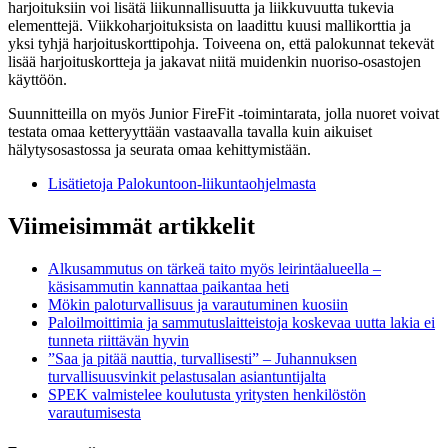
harjoituksiin voi lisätä liikunnallisuutta ja liikkuvuutta tukevia
elementtejä. Viikkoharjoituksista on laadittu kuusi mallikorttia ja
yksi tyhjä harjoituskorttipohja. Toiveena on, että palokunnat tekevät
lisää harjoituskortteja ja jakavat niitä muidenkin nuoriso-osastojen
käyttöön.
Suunnitteilla on myös Junior FireFit -toimintarata, jolla nuoret voivat
testata omaa ketteryyttään vastaavalla tavalla kuin aikuiset
hälytysosastossa ja seurata omaa kehittymistään.
Lisätietoja Palokuntoon-liikuntaohjelmasta
Viimeisimmät artikkelit
Alkusammutus on tärkeä taito myös leirintäalueella –
käsisammutin kannattaa paikantaa heti
Mökin paloturvallisuus ja varautuminen kuosiin
Paloilmoittimia ja sammutuslaitteistoja koskevaa uutta lakia ei
tunneta riittävän hyvin
”Saa ja pitää nauttia, turvallisesti” – Juhannuksen
turvallisuusvinkit pelastusalan asiantuntijalta
SPEK valmistelee koulutusta yritysten henkilöstön
varautumisesta