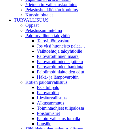
Yleinen turvallisuuskoulutus
Pelastushenkilöstön koulutus
Kurssinjohtajat
TURVALLISUUS
Oppaat
Pelastussuunnitelma
Paloturvallinen taloyhtiö
Taloyhtiön vastuu
Jos yksi huoneisto palaa…
Vaihtoehtoja taloyhtiöille
Palovaroittimien määrä
Palovaroittimien sijoittelu
Palovaroittimien hankinta
Paloilmoitinlaitteiden edut
Häkä- ja lämpövaroitin
Kotien paloturvallisuus
Estä tulipalo
Palovaroitin
Liesiturvallisuus
Alkusammutus
Toimintaohjeet tulipalossa
Poistumistiet
Paloturvallisuus lomalla
Lapsille
Sähkölaitteiden paloturvallisuus