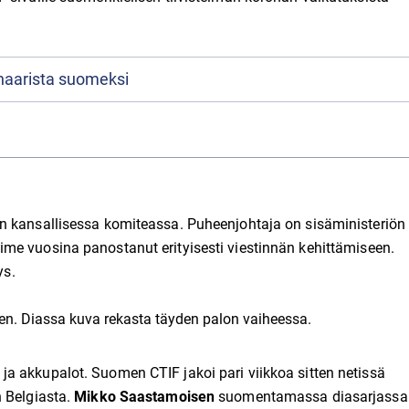
inaarista suomeksi
n kansallisessa komiteassa. Puheenjohtaja on sisäministeriön
iime vuosina panostanut erityisesti viestinnän kehittämiseen.
ys.
a akkupalot. Suomen CTIF jakoi pari viikkoa sitten netissä
n Belgiasta.
Mikko Saastamoisen
suomentamassa diasarjassa