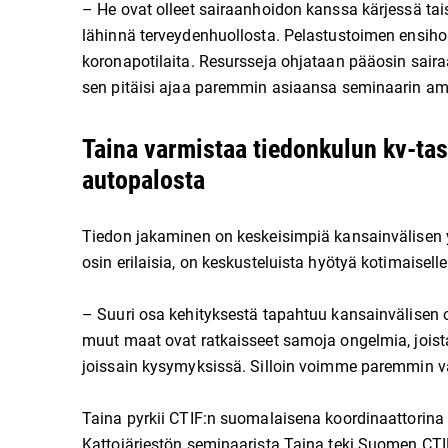
– He ovat olleet sairaanhoidon kanssa kärjessä t
lähinnä terveydenhuollosta. Pelastustoimen ensihoi
koronapotilaita. Resursseja ohjataan pääosin sairaa
sen pitäisi ajaa paremmin asiaansa seminaarin am
Taina varmistaa tiedonkulun kv-t
autopalosta
Tiedon jakaminen on keskeisimpiä kansainvälisen 
osin erilaisia, on keskusteluista hyötyä kotimaiselle
– Suuri osa kehityksestä tapahtuu kansainvälisen 
muut maat ovat ratkaisseet samoja ongelmia, joist
joissain kysymyksissä. Silloin voimme paremmin var
Taina pyrkii CTIF:n suomalaisena koordinaattorina 
Kattojärjestön seminaarista Taina teki Suomen CTIF