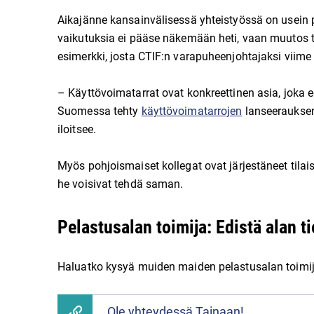
Aikajänne kansainvälisessä yhteistyössä on usein pi
vaikutuksia ei pääse näkemään heti, vaan muutos ta
esimerkki, josta CTIF:n varapuheenjohtajaksi viime 
– Käyttövoimatarrat ovat konkreettinen asia, joka e
Suomessa tehty
käyttövoimatarrojen
lanseerauksen 
iloitsee.
Myös pohjoismaiset kollegat ovat järjestäneet tila
he voisivat tehdä saman.
Pelastusalan toimija: Edistä alan t
Haluatko kysyä muiden maiden pelastusalan toimijo
Ole yhteydessä Tainaan!