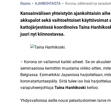
Etusivu
AJANKOHTAISTA
Korona, sähköautot ja varautumi
Kansainvälisen yhteistyön ajankohtaisin aihe
akkupalot sekä vaihtoehtoiset käyttövoimat 
kattojärjestössä koordinoiva Taina Hanhikosk
juuri nyt kiinnostavaa.
– Korona on vallannut kaikki aiheet. Se on akuutein
seminaarissa kerrottiin muutama viikko sitten, mi
Belgiassa. Esimerkiksi Japanissa harjoitellaan, m
koronatartuntaepäily. Siitä tulee iso lisä harjoitte
varapuheenjohtaja
Taina Hanhikoski
kertoo.
Yhdysvalloissa esille nousi pelastustoimen tarve