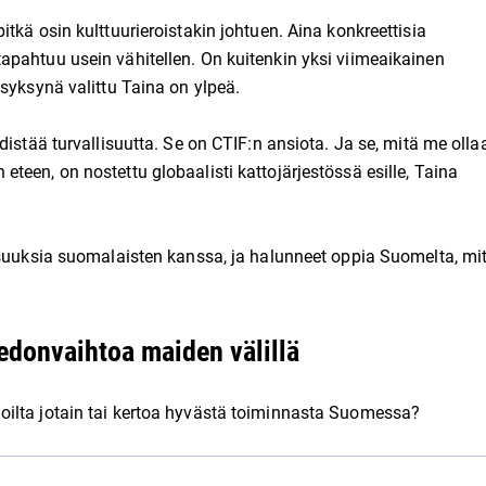
tkä osin kulttuurieroistakin johtuen. Aina konkreettisia
pahtuu usein vähitellen. On kuitenkin yksi viimeaikainen
syksynä valittu Taina on ylpeä.
distää turvallisuutta. Se on CTIF:n ansiota. Ja se, mitä me olla
eteen, on nostettu globaalisti kattojärjestössä esille, Taina
isuuksia suomalaisten kanssa, ja halunneet oppia Suomelta, mi
iedonvaihtoa maiden välillä
ilta jotain tai kertoa hyvästä toiminnasta Suomessa?