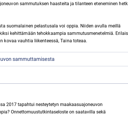
ajoneuvon sammutuksen haasteita ja tilanteen eteneminen hetk
ista suomalainen pelastusala voi oppia. Niiden avulla meillä
erkiksi kehittämään tehokkaampia sammutusmenetelmiä. Erilais
in kovaa vauhtia liikenteessä, Taina toteaa.
neuvon sammuttamisesta