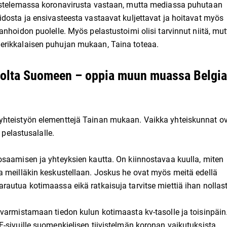
aistelemassa koronavirusta vastaan, mutta mediassa puhutaan
dosta ja ensivasteesta vastaavat kuljettavat ja hoitavat myös
nhoidon puolelle. Myös pelastustoimi olisi tarvinnut niitä, mut
erikkalaisen puhujan mukaan, Taina toteaa.
asolta Suomeen – oppia muun muassa Belgi
yhteistyön elementtejä Tainan mukaan. Vaikka yhteiskunnat o
 pelastusalalle.
osaamisen ja yhteyksien kautta. On kiinnostavaa kuulla, miten
a meilläkin keskustellaan. Joskus he ovat myös meitä edellä
autua kotimaassa eikä ratkaisuja tarvitse miettiä ihan nollast
varmistamaan tiedon kulun kotimaasta kv-tasolle ja toisinpäin
-sivuille suomenkielisen tiivistelmän koronan vaikutuksista