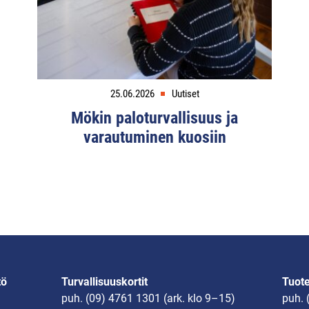
25.06.2026
Uutiset
Mökin paloturvallisuus ja
varautuminen kuosiin
tö
Turvallisuuskortit
Tuot
puh.
(09) 4761 1301
(ark. klo 9–15)
puh.