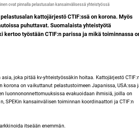
nen ovat pinnalla pelastusalan kansainvälisessä yhteistyössä
 pelastusalan kattojärjestö CTIF:ssä on korona. Myös
autoissa puhuttavat. Suomalaista yhteistyötä
i kertoo työstään CTIF:n parissa ja mikä toiminnassa o
 asia, joka pitää kv-yhteistyössäkin hoitaa. Kattojärjestö CTIF:
ten korona on vaikuttanut pelastustoimeen Japanissa, USA:ssa j
iten luonnononnettomuuksissa evakuoidaan ihmisiä, joilla on
luun, SPEKin kansainvälisen toiminnan koordinaattori ja CTIF:n
 markkinoida itseään enemmän.