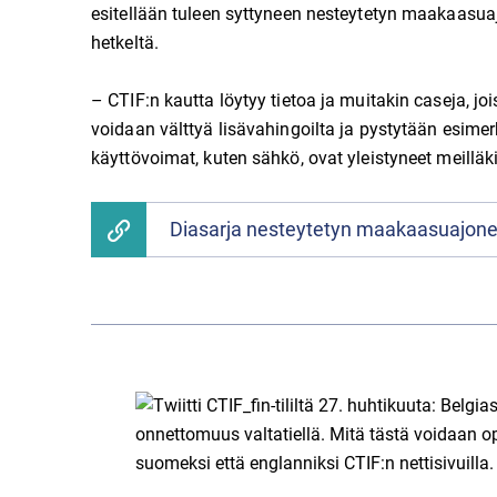
esitellään tuleen syttyneen nesteytetyn maakaasu
hetkeltä.
– CTIF:n kautta löytyy tietoa ja muitakin caseja, jo
voidaan välttyä lisävahingoilta ja pystytään esim
käyttövoimat, kuten sähkö, ovat yleistyneet meilläk
Diasarja nesteytetyn maakaasuajo