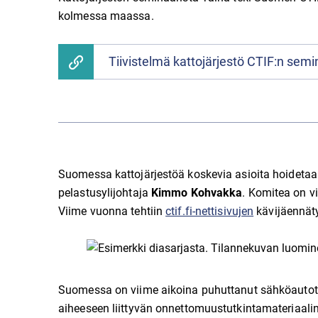
kolmessa maassa.
Tiivistelmä kattojärjestö CTIF:n sem
Suomessa kattojärjestöä koskevia asioita hoidetaa
pelastusylijohtaja
Kimmo Kohvakka
. Komitea on v
Viime vuonna tehtiin
ctif.fi-nettisivujen
kävijäennät
Suomessa on viime aikoina puhuttanut sähköautot j
aiheeseen liittyvän onnettomuustutkintamateriaali