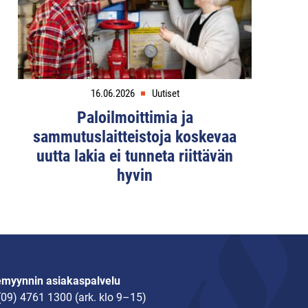
16.06.2026
Uutiset
Paloilmoittimia ja
sammutuslaitteistoja koskevaa
uutta lakia ei tunneta riittävän
hyvin
emyynnin asiakaspalvelu
(09) 4761 1300
(ark. klo 9–15)