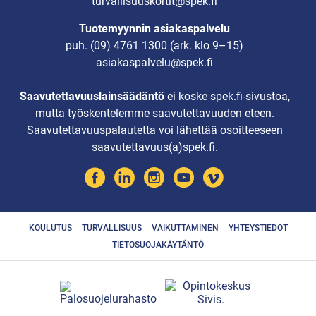
turvallisuuskortit@spek.fi
Tuotemyynnin asiakaspalvelu
puh.
(09) 4761 1300
(ark. klo 9–15)
asiakaspalvelu@spek.fi
Saavutettavuuslainsäädäntö
ei koske spek.fi-sivustoa,
mutta työskentelemme saavutettavuuden eteen.
Saavutettavuuspalautetta voi lähettää osoitteeseen
saavutettavuus(a)spek.fi.
KOULUTUS
TURVALLISUUS
VAIKUTTAMINEN
YHTEYSTIEDOT
TIETOSUOJAKÄYTÄNTÖ