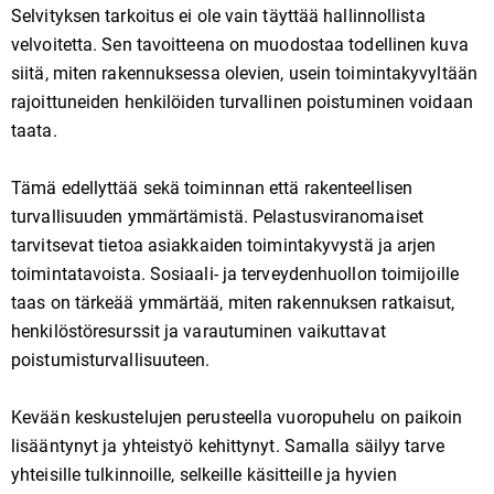
Selvityksen tarkoitus ei ole vain täyttää hallinnollista
velvoitetta. Sen tavoitteena on muodostaa todellinen kuva
siitä, miten rakennuksessa olevien, usein toimintakyvyltään
rajoittuneiden henkilöiden turvallinen poistuminen voidaan
taata.
Tämä edellyttää sekä toiminnan että rakenteellisen
turvallisuuden ymmärtämistä. Pelastusviranomaiset
tarvitsevat tietoa asiakkaiden toimintakyvystä ja arjen
toimintatavoista. Sosiaali- ja terveydenhuollon toimijoille
taas on tärkeää ymmärtää, miten rakennuksen ratkaisut,
henkilöstöresurssit ja varautuminen vaikuttavat
poistumisturvallisuuteen.
Kevään keskustelujen perusteella vuoropuhelu on paikoin
lisääntynyt ja yhteistyö kehittynyt. Samalla säilyy tarve
yhteisille tulkinnoille, selkeille käsitteille ja hyvien