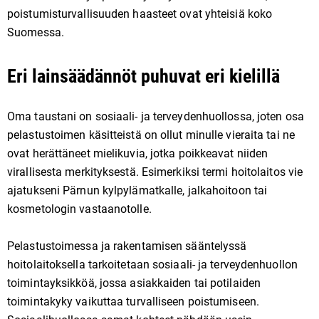
poistumisturvallisuuden haasteet ovat yhteisiä koko
Suomessa.
Eri lainsäädännöt puhuvat eri kielillä
Oma taustani on sosiaali- ja terveydenhuollossa, joten osa
pelastustoimen käsitteistä on ollut minulle vieraita tai ne
ovat herättäneet mielikuvia, jotka poikkeavat niiden
virallisesta merkityksestä. Esimerkiksi termi hoitolaitos vie
ajatukseni Pärnun kylpylämatkalle, jalkahoitoon tai
kosmetologin vastaanotolle.
Pelastustoimessa ja rakentamisen sääntelyssä
hoitolaitoksella tarkoitetaan sosiaali- ja terveydenhuollon
toimintayksikköä, jossa asiakkaiden tai potilaiden
toimintakyky vaikuttaa turvalliseen poistumiseen.