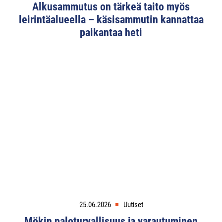
Alkusammutus on tärkeä taito myös
leirintäalueella – käsisammutin kannattaa
paikantaa heti
25.06.2026
Uutiset
Mökin paloturvallisuus ja varautuminen