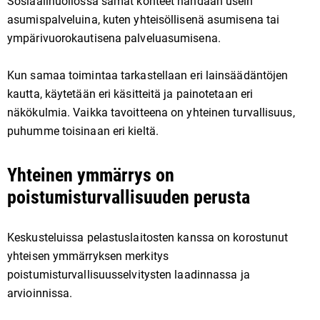
Sosiaalihuollossa samat kohteet nähdään usein
asumispalveluina, kuten yhteisöllisenä asumisena tai
ympärivuorokautisena palveluasumisena.
Kun samaa toimintaa tarkastellaan eri lainsäädäntöjen
kautta, käytetään eri käsitteitä ja painotetaan eri
näkökulmia. Vaikka tavoitteena on yhteinen turvallisuus,
puhumme toisinaan eri kieltä.
Yhteinen ymmärrys on
poistumisturvallisuuden perusta
Keskusteluissa pelastuslaitosten kanssa on korostunut
yhteisen ymmärryksen merkitys
poistumisturvallisuusselvitysten laadinnassa ja
arvioinnissa.