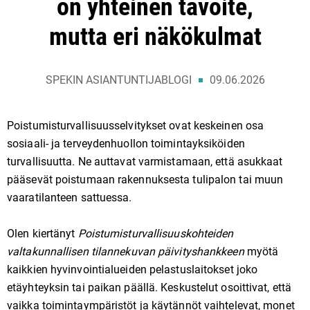
on yhteinen tavoite,
mutta eri näkökulmat
SPEKIN ASIANTUNTIJABLOGI
09.06.2026
Poistumisturvallisuusselvitykset ovat keskeinen osa
sosiaali- ja terveydenhuollon toimintayksiköiden
turvallisuutta. Ne auttavat varmistamaan, että asukkaat
pääsevät poistumaan rakennuksesta tulipalon tai muun
vaaratilanteen sattuessa.
Olen kiertänyt
Poistumisturvallisuuskohteiden
valtakunnallisen tilannekuvan päivityshankkeen
myötä
kaikkien hyvinvointialueiden pelastuslaitokset joko
etäyhteyksin tai paikan päällä. Keskustelut osoittivat, että
vaikka toimintaympäristöt ja käytännöt vaihtelevat, monet