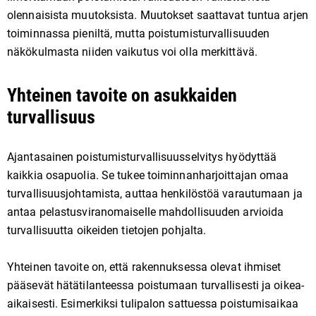
olennaisista muutoksista. Muutokset saattavat tuntua arjen
toiminnassa pieniltä, mutta poistumisturvallisuuden
näkökulmasta niiden vaikutus voi olla merkittävä.
Yhteinen tavoite on asukkaiden
turvallisuus
Ajantasainen poistumisturvallisuusselvitys hyödyttää
kaikkia osapuolia. Se tukee toiminnanharjoittajan omaa
turvallisuusjohtamista, auttaa henkilöstöä varautumaan ja
antaa pelastusviranomaiselle mahdollisuuden arvioida
turvallisuutta oikeiden tietojen pohjalta.
Yhteinen tavoite on, että rakennuksessa olevat ihmiset
pääsevät hätätilanteessa poistumaan turvallisesti ja oikea-
aikaisesti. Esimerkiksi tulipalon sattuessa poistumisaikaa