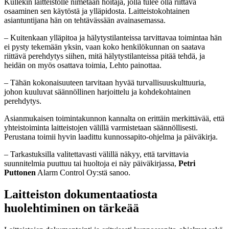
Kullekin laitteistolle nimetään hoitaja, jolla tulee olla riittävä
osaaminen sen käytöstä ja ylläpidosta. Laitteistokohtainen
asiantuntijana hän on tehtävässään avainasemassa.
– Kuitenkaan ylläpitoa ja hälytystilanteissa tarvittavaa toimintaa hän
ei pysty tekemään yksin, vaan koko henkilökunnan on saatava
riittävä perehdytys siihen, mitä hälytystilanteissa pitää tehdä, ja
heidän on myös osattava toimia, Lehto painottaa.
– Tähän kokonaisuuteen tarvitaan hyvää turvallisuuskulttuuria,
johon kuuluvat säännöllinen harjoittelu ja kohdekohtainen
perehdytys.
Asianmukaisen toimintakunnon kannalta on erittäin merkittävää, että
yhteistoiminta laitteistojen välillä varmistetaan säännöllisesti.
Perustana toimii hyvin laadittu kunnossapito-ohjelma ja päiväkirja.
– Tarkastuksilla valitettavasti välillä näkyy, että tarvittavia
suunnitelmia puuttuu tai huoltoja ei näy päiväkirjassa,
Petri
Puttonen
Alarm Control Oy:stä sanoo.
Laitteiston dokumentaatiosta
huolehtiminen on tärkeää