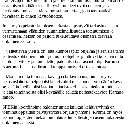
Laitteistojen dokumentointi ja erityisesti kunnossapito-ohjelmat sekä
osaamisen levittämiseen liittyvät puutteet ovat edelleen yksi
merkittävimmistä ja yleisimmistä puutteista, joita tarkastuksilla
havaitaan jo ennen käyttöönottoa.
Jotta myös pelastuslaitoksen tarkastajat pystyvät tarkastuksillaan
varmistamaan ylläpidon suunnitelmallisuuden toteutumisen ja
osaamisen, heidän on paljolti tukeuduttava olemassa olevaan
dokumentaatioon.
– Valitettavan yleistä on, että kunnossapito-ohjelma ja sen sisältämä
laitteistokohtainen hoito- ja huolto-ohjelma puuttuvat tai sitten niitä
ei ole päivitetty ja noudatettu, palotarkastaja-asiantuntija
Kimmo
Kartano
Pelastuslaitosten kumppanuusverkostosta toteaa.
– Monta muuta toimijaa, käyttäjää tärkeimpänä, mutta myös
pelastuslaitosta helpottaisi laitteistokokonaisuuden ymmärtämisessä
se, että kohteille olisi laadittu laitteistokohtaisesti tiedot toiminnasta
ja että toiminnoista olisi käyttäjälle selkeät periaatekaaviot, Kartano
sanoo.
SPEKin koordinoima palontorjuntatekniikan kehitysryhmä on
toiminut oppaiden päivitystyössä ohjausryhmänä. Ryhmä on myös
laatinut oppaiden tueksi toimintamallin laitteistojen asianmukaisesta
dokumentaatiosta.