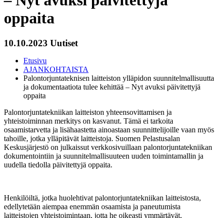
– Nyt avuksi päivitettyjä
oppaita
10.10.2023
Uutiset
Etusivu
AJANKOHTAISTA
Palontorjuntateknisen laitteiston ylläpidon suunnitelmallisuutta
ja dokumentaatiota tulee kehittää – Nyt avuksi päivitettyjä
oppaita
Palontorjuntatekniikan laitteiston yhteensovittamisen ja
yhteistoiminnan merkitys on kasvanut. Tämä ei tarkoita
osaamistarvetta ja lisähaastetta ainoastaan suunnittelijoille vaan myös
tahoille, jotka ylläpitävät laitteistoja. Suomen Pelastusalan
Keskusjärjestö on julkaissut verkkosivuillaan palontorjuntatekniikan
dokumentointiin ja suunnitelmallisuuteen uuden toimintamallin ja
uudella tiedolla päivitettyjä oppaita.
Henkilöiltä, jotka huolehtivat palontorjuntatekniikan laitteistosta,
edellytetään aiempaa enemmän osaamista ja paneutumista
laitteistojen yhteistoimintaan, jotta he oikeasti ymmärtävät,