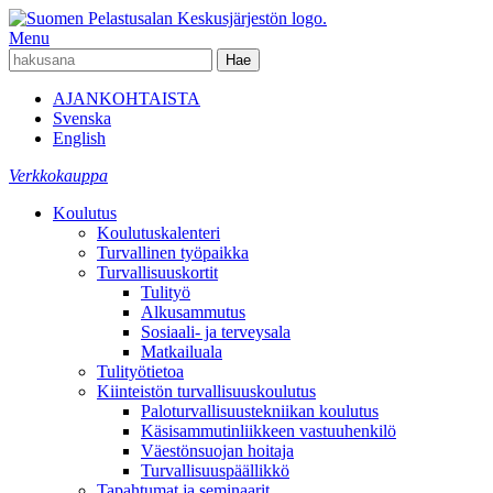
Menu
AJANKOHTAISTA
Svenska
English
Verkkokauppa
Koulutus
Koulutuskalenteri
Turvallinen työpaikka
Turvallisuuskortit
Tulityö
Alkusammutus
Sosiaali- ja terveysala
Matkailuala
Tulityötietoa
Kiinteistön turvallisuuskoulutus
Paloturvallisuustekniikan koulutus
Käsisammutinliikkeen vastuuhenkilö
Väestönsuojan hoitaja
Turvallisuuspäällikkö
Tapahtumat ja seminaarit