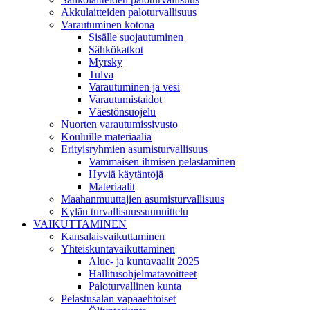
Akkulaitteiden paloturvallisuus
Varautuminen kotona
Sisälle suojautuminen
Sähkökatkot
Myrsky
Tulva
Varautuminen ja vesi
Varautumistaidot
Väestönsuojelu
Nuorten varautumissivusto
Kouluille materiaalia
Erityisryhmien asumisturvallisuus
Vammaisen ihmisen pelastaminen
Hyviä käytäntöjä
Materiaalit
Maahanmuuttajien asumisturvallisuus
Kylän turvallisuussuunnittelu
VAIKUTTAMINEN
Kansalaisvaikuttaminen
Yhteiskuntavaikuttaminen
Alue- ja kuntavaalit 2025
Hallitusohjelmatavoitteet
Paloturvallinen kunta
Pelastusalan vapaaehtoiset