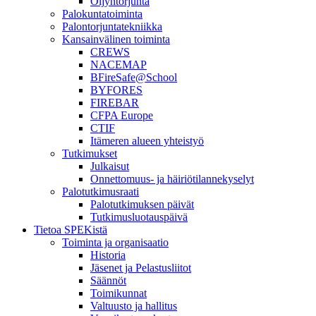
Öljyntorjunta
Palokuntatoiminta
Palontorjuntatekniikka
Kansainvälinen toiminta
CREWS
NACEMAP
BFireSafe@School
BYFORES
FIREBAR
CFPA Europe
CTIF
Itämeren alueen yhteistyö
Tutkimukset
Julkaisut
Onnettomuus- ja häiriötilannekyselyt
Palotutkimusraati
Palotutkimuksen päivät
Tutkimusluotauspäivä
Tietoa SPEKistä
Toiminta ja organisaatio
Historia
Jäsenet ja Pelastusliitot
Säännöt
Toimikunnat
Valtuusto ja hallitus