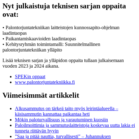
Nyt julkaistuja teknisen sarjan oppaita
ovat:
• Palontorjuntatekniikan laitteistojen kunnossapito-ohjelman
laadintaopas
• Paikantamiskaavioiden laadintaopas
• Kehitysryhmän toimintamalli: Suunnitelmallinen
palontorjuntatekniikan ylläpito
Lisää teknisen sarjan ja ylläpidon oppaita tullaan julkaisemaan
vuoden 2023 ja 2024 aikana.
SPEKin oppaat
www.palontorjuntatekniikka.fi
Viimeisimmät artikkelit
Alkusammutus on tärkeä taito myös leirintäalueella –
käsisammutin kannattaa paikantaa heti
Mökin paloturvallisuus ja varautuminen kuosiin
Paloilmoittimia ja sammutuslaitteistoja koskevaa uutta lakia ei
tunneta riittävän hyvin
”Saa ja pitää nauttia, turvallisesti” – Juhannuksen