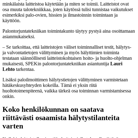
minkälaista laitteistoa käytetään ja miten se toimii. Laitteistot ovat
osa muuta talotekniikkaa, joten käytössä tulisi tunnistaa vaikutukset
esimerkiksi palo-ovien, hissien ja ilmastoinnin toimintaan ja
käyttöön.
Palontorjuntatekniikan toimintakunto täytyy pystyä aina osoittamaan
asianmukaiseksi.
– Se tarkoittaa, että laitteistojen väliset toiminnalliset testit, hälytys-
ja valvontatietojen välittyminen ja myös hälyttimien toiminta
testataan säännöllisesti laitteistokohtaisen hoito- ja huolto-ohjelman
mukaisesti, SPEKin palontorjuntatekniikan asiantuntija
Lauri
Lehto
tarkentaa.
Lisäksi paloilmoittimen hälytystietojen välittyminen varmistetaan
hätäkeskusyhteyden kokeilla. Tämä ei yksin riitä
huoltotoimenpiteenä, vaikka tärkeä osa toiminnan varmistamisessa
onkin.
Koko henkilökunnan on saatava
riittävästi osaamista hälytystilanteita
varten