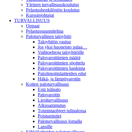
Yleinen turvallisuuskoulutus
Pelastushenkilöstön koulutus
Kurssinjohtajat
TURVALLISUUS
Oppaat
Pelastussuunnitelma
Paloturvallinen taloyhtiö
Taloyhtiön vastuu
Jos yksi huoneisto palaa…
Vaihtoehtoja taloyhtiöille
Palovaroittimien määrä
Palovaroittimien sijoittelu
Palovaroittimien hankinta
Paloilmoitinlaitteiden edut
Häkä- ja lämpövaroitin
Kotien paloturvallisuus
Estä tulipalo
Palovaroitin
Liesiturvallisuus
Alkusammutus
Toimintaohjeet tulipalossa
Poistumistiet
Paloturvallisuus lomalla
Lapsille
Sähkölaitteiden paloturvallisuus