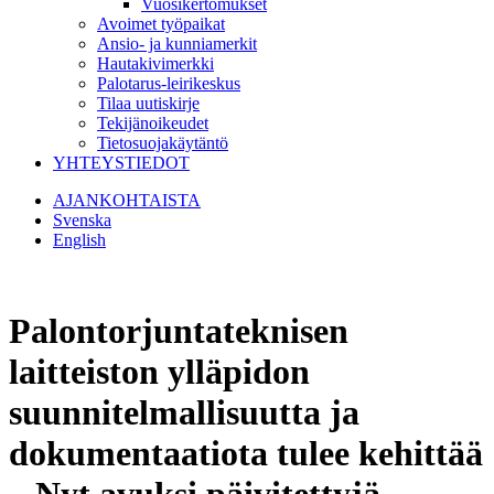
Vuosikertomukset
Avoimet työpaikat
Ansio- ja kunniamerkit
Hautakivimerkki
Palotarus-leirikeskus
Tilaa uutiskirje
Tekijänoikeudet
Tietosuojakäytäntö
YHTEYSTIEDOT
AJANKOHTAISTA
Svenska
English
Palontorjuntateknisen
laitteiston ylläpidon
suunnitelmallisuutta ja
dokumentaatiota tulee kehittää