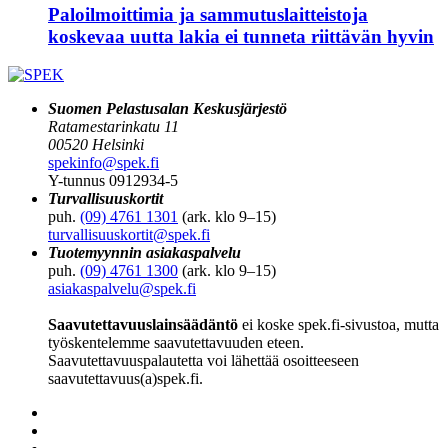
Paloilmoittimia ja sammutuslaitteistoja
koskevaa uutta lakia ei tunneta riittävän hyvin
Suomen Pelastusalan Keskusjärjestö
Ratamestarinkatu 11
00520 Helsinki
spekinfo@spek.fi
Y-tunnus 0912934-5
Turvallisuuskortit
puh.
(09) 4761 1301
(ark. klo 9–15)
turvallisuuskortit@spek.fi
Tuotemyynnin asiakaspalvelu
puh.
(09) 4761 1300
(ark. klo 9–15)
asiakaspalvelu@spek.fi
Saavutettavuuslainsäädäntö
ei koske spek.fi-sivustoa, mutta
työskentelemme saavutettavuuden eteen.
Saavutettavuuspalautetta voi lähettää osoitteeseen
saavutettavuus(a)spek.fi.