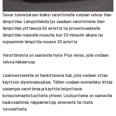
Savun tunnistuksen lisäksi varoittimella voidaan valvoa tilan
lämpötilaa. Lämpötilahälytys saadaan varoittimella tilan
lämpötilan ylittäessä 60 astetta tai prosentuaalisella
lämpötilan nopealla nousulla, kun 30 minuutin aikana tai
nopeammin lämpötila nousee 30 astetta.
Varoittimesta on saatavilla myös Plus versio, jolla voidaan
valvoa häkäarvoja.
Lisäinvestoinnilla on hankittavissa hub, jolla voidaan ottaa
käyttöön älyominaisuuksia. Tällöin voidaan esimerkiksi liittää
useampia varoittimia ja käyttöä helpottavia
kotiautomaatiotuotteita yhteen. Lisätuotteina on saatavilla
kaukosäätimiä, näppäimistöjä, sireeneitä tai muita
turvalaitteita.