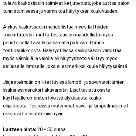
tuleva kaukosäädin toimivat ketjutetusti, joka auttaa palon
tunnistamisessa ja varmistaa hälytyksen kuuluvuuden.
Älykäs kaukosäädin mahdollistaa myös laitteiden
toimintatestin, mutta testaus on mahdollista myös
perinteisellä tavalla painamalla palovaroittimen
testipainikkeesta. Hälytystilassa kaukosäädin varoittaa
myös värinällä ja valolla eli hälytystieto välittyy myös
sellaiselle ihmiselle, joka ei esimerkiksi kuule hälytysääntä.
Järjestelmään on liitettävissä lämpö- ja savuvaroittimien
lisäksi esimerkiksi häkävaroitin. Lisättävistä osista
käyttäjälle on eniten hyötyä älykkäästä kauko-
ohjaimesta. Testeissä molemmat savu- ja lämpöilmaisimet
reagoivat olosuhteisiin hyvin.
Laitteen hinta:
20 - 50 euroa