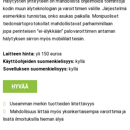
Hälytysten yhteyteen on mahdollista ohjelmoida toimintoja
kodin muun älyteknologian ja varoittimien välille. Järjestelmä
esimerkiksi tunnistaa, onko asukas paikalla. Monipuoliset
tiedonsiirtoprotokollat mahdollistavat parhaimmillaan
jopa perinteisen ”ei-älykkään” palovaroittimen antaman
hälytyksen siirron myös mobiililaitteisiin.
Laitteen hinta:
yli 150 euroa
Käyttöohjeiden suomenkielisyys:
kyllä
Sovelluksen suomenkielisyys:
kyllä
HYVÄÄ
Useamman merkin tuotteiden liitettävyys
Mahdollisuus liittää myös yksinkertaisempia varoittimia ja
lisätä ilmoituksilla hieman älyä