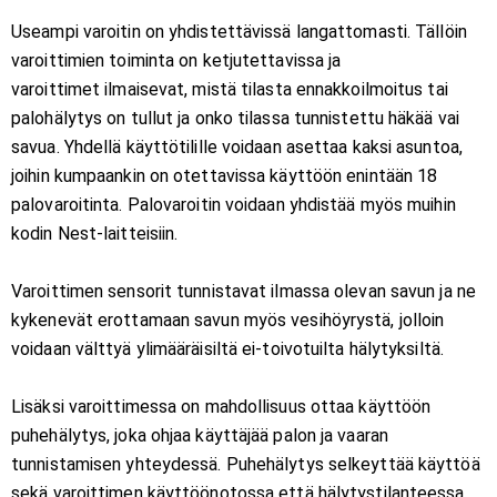
Useampi varoitin on yhdistettävissä langattomasti. Tällöin
varoittimien toiminta on ketjutettavissa ja
varoittimet ilmaisevat, mistä tilasta ennakkoilmoitus tai
palohälytys on tullut ja onko tilassa tunnistettu häkää vai
savua. Yhdellä käyttötilille voidaan asettaa kaksi asuntoa,
joihin kumpaankin on otettavissa käyttöön enintään 18
palovaroitinta. Palovaroitin voidaan yhdistää myös muihin
kodin Nest-laitteisiin.
Varoittimen sensorit tunnistavat ilmassa olevan savun ja ne
kykenevät erottamaan savun myös vesihöyrystä, jolloin
voidaan välttyä ylimääräisiltä ei-toivotuilta hälytyksiltä.
Lisäksi varoittimessa on mahdollisuus ottaa käyttöön
puhehälytys, joka ohjaa käyttäjää palon ja vaaran
tunnistamisen yhteydessä. Puhehälytys selkeyttää käyttöä
sekä varoittimen käyttöönotossa että hälytystilanteessa.