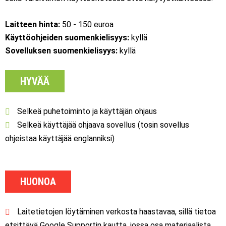
Laitteen hinta:
50 - 150 euroa
Käyttöohjeiden suomenkielisyys:
kyllä
Sovelluksen suomenkielisyys:
kyllä
HYVÄÄ
Selkeä puhetoiminto ja käyttäjän ohjaus
Selkeä käyttäjää ohjaava sovellus (tosin sovellus
ohjeistaa käyttäjää englanniksi)
HUONOA
Laitetietojen löytäminen verkosta haastavaa, sillä tietoa
etsittävä Google Supportin kautta, jossa osa materiaalista