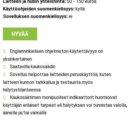
Laitteen ja hubin yhteishinta:
50 - 150 euroa
Käyttöohjeiden suomenkielisyys:
kyllä
Sovelluksen suomenkielisyys:
ei
HYVÄÄ
Englanninkielisen ohjelmiston käytettävyys on
yksinkertainen
Saatavilla kaukosäädin
Sovellus helpottaa laitteiden peruskäyttöä, kuten
laitteen kunnon tarkkailua ja testausta myös
hälytystilanteessa
Kaukosäätimen monipuoliset indikaattorit huomioivat
käyttäjän erilaiset tarpeet eli hälytyksen voi tunnistaa valolla,
äänelle ja/tai värinällä