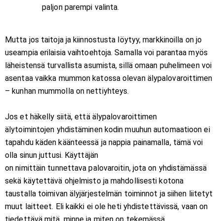
paljon parempi valinta.
Mutta jos taitoja ja kiinnostusta löytyy, markkinoilla on jo
useampia erilaisia vaihtoehtoja. Samalla voi parantaa myös
läheistensä turvallista asumista, sillä omaan puhelimeen voi
asentaa vaikka mummon katossa olevan älypalovaroittimen
– kunhan mummolla on nettiyhteys.
Jos et häkelly siitä, että älypalovaroittimen
älytoimintojen yhdistäminen kodin muuhun automaatioon ei
tapahdu käden käänteessä ja nappia painamalla, tämä voi
olla sinun juttusi. Käyttäjän
on nimittäin tunnettava palovaroitin, jota on yhdistämässä
sekä käytettävä ohjelmisto ja mahdollisesti kotona
taustalla toimivan älyjärjestelmän toiminnot ja siihen liitetyt
muut laitteet. Eli kaikki ei ole heti yhdistettävissä, vaan on
tiedettävä mitä, minne ja miten on tekemässä.