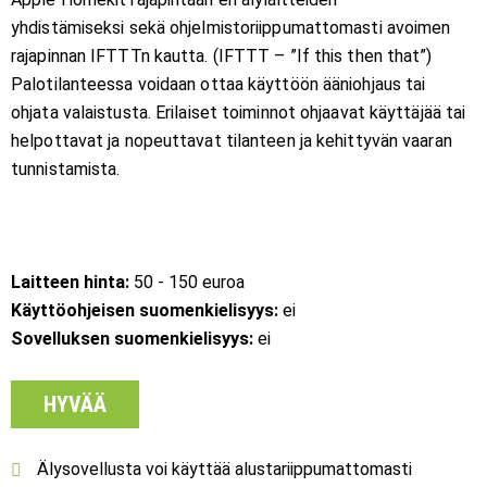
yhdistämiseksi sekä ohjelmistoriippumattomasti avoimen
rajapinnan IFTTTn kautta. (IFTTT – ”If this then that”)
Palotilanteessa voidaan ottaa käyttöön ääniohjaus tai
ohjata valaistusta. Erilaiset toiminnot ohjaavat käyttäjää tai
helpottavat ja nopeuttavat tilanteen ja kehittyvän vaaran
tunnistamista.
Laitteen hinta:
50 - 150 euroa
Käyttöohjeisen suomenkielisyys:
ei
Sovelluksen suomenkielisyys:
ei
HYVÄÄ
Älysovellusta voi käyttää alustariippumattomasti