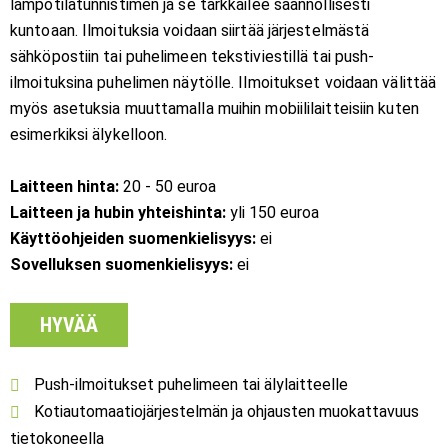
lämpötilatunnistimen ja se tarkkailee säännöllisesti
kuntoaan. Ilmoituksia voidaan siirtää järjestelmästä
sähköpostiin tai puhelimeen tekstiviestillä tai push-
ilmoituksina puhelimen näytölle. Ilmoitukset voidaan välittää
myös asetuksia muuttamalla muihin mobiililaitteisiin kuten
esimerkiksi älykelloon.
Laitteen hinta:
20 - 50 euroa
Laitteen ja hubin yhteishinta:
yli 150 euroa
Käyttöohjeiden suomenkielisyys:
ei
Sovelluksen suomenkielisyys:
ei
HYVÄÄ
Push-ilmoitukset puhelimeen tai älylaitteelle
Kotiautomaatiojärjestelmän ja ohjausten muokattavuus
tietokoneella