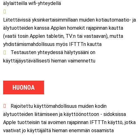
älylaitteilla wifi-yhteydellä
Liitettävissä yksinkertaisimmillaan muiden kotiautomaatio- ja
älytuotteiden kanssa Applen homekit rajapinnan kautta
(vaatii tosin Applen tabletin, TV:n tai vastaavan), mutta
yhdistämismahdollisuus myös IFTTTn kautta
Testausten yhteydessä hälytysääni on
käyttäjäystävällisesti hieman vaimennettu
HUONOA
Rajoitettu käyttömahdollisuus muiden kodin
älytuotteiden liitämiseen ja käyttöönottoon - sidoksissa
Apple tuotteisiin tai avoimen rajapinnan IFTTTn käyttö, jotka
vaativat jo käyttäjältä hieman enemmän osaamista