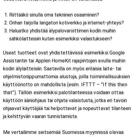
Riittääkö sinulla oma tekninen osaaminen?
Onhan tarjolla langaton kotiverkko ja internet-yhteys?
Haluatko yhdistää älypalovaroittimen kodin muihin
sähkölaitteisiin kuten esimerkiksi valaistukseen?
Useat tuotteet ovat yhdistettävissä esimerkiksi Google
Assistantin tai Applen HomeKit rajapintojen avulla muihin
kodin älylaitteisiin. Saatavilla on myös erilaisia laite- tai
ohjelmistoriippumattomia alustoja, joilla toiminnallisuuksien
käyttöönotto on mahdollista (esim. IFTTT – ”If this then
that”). Tällöin esimerkiksi palotilanteessa voidaan ottaa
käyttöön ääniohjaus tai ohjata valaistusta, jotka eri tavoin
ohjaavat käyttäjää tai helpottavat ja nopeuttavat tilanteen
ja kehittyvän vaaran tunnistamista.
Me vertailimme seitsemää Suomessa myynnissä olevaa