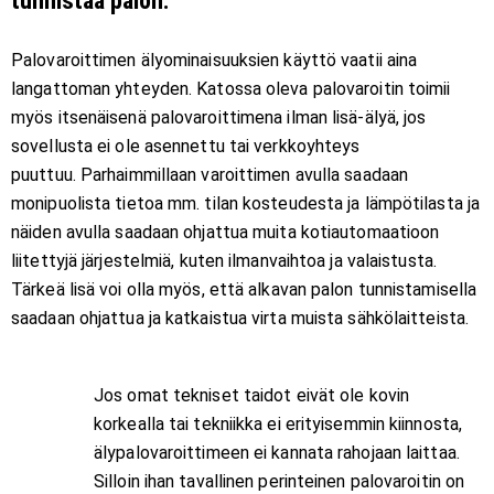
tunnistaa palon.
Palovaroittimen älyominaisuuksien käyttö vaatii aina
langattoman yhteyden. Katossa oleva palovaroitin toimii
myös itsenäisenä palovaroittimena ilman lisä-älyä, jos
sovellusta ei ole asennettu tai verkkoyhteys
puuttuu. Parhaimmillaan varoittimen avulla saadaan
monipuolista tietoa mm. tilan kosteudesta ja lämpötilasta ja
näiden avulla saadaan ohjattua muita kotiautomaatioon
liitettyjä järjestelmiä, kuten ilmanvaihtoa ja valaistusta.
Tärkeä lisä voi olla myös, että alkavan palon tunnistamisella
saadaan ohjattua ja katkaistua virta muista sähkölaitteista.
Jos omat tekniset taidot eivät ole kovin
korkealla tai tekniikka ei erityisemmin kiinnosta,
älypalovaroittimeen ei kannata rahojaan laittaa.
Silloin ihan tavallinen perinteinen palovaroitin on