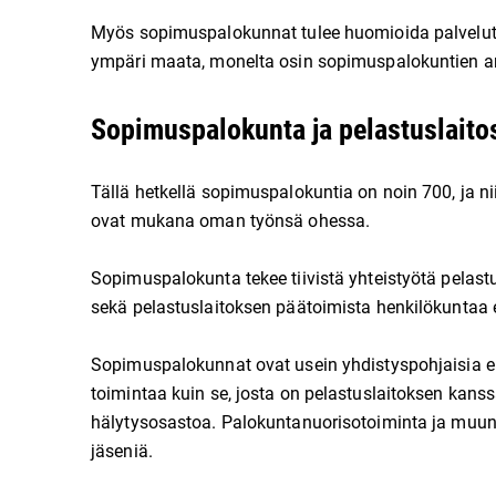
Myös sopimuspalokunnat tulee huomioida palvelutas
ympäri maata, monelta osin sopimuspalokuntien a
Sopimuspalokunta ja pelastuslaitos 
Tällä hetkellä sopimuspalokuntia on noin 700, ja n
ovat mukana oman työnsä ohessa.
Sopimuspalokunta tekee tiivistä yhteistyötä pelast
sekä pelastuslaitoksen päätoimista henkilökuntaa 
Sopimuspalokunnat ovat usein yhdistyspohjaisia el
toimintaa kuin se, josta on pelastuslaitoksen kan
hälytysosastoa. Palokuntanuorisotoiminta ja muun
jäseniä.