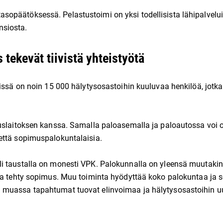
opäätöksessä. Pelastustoimi on yksi todellisista lähipalvelu
nsiosta.
tekevät tiivistä yhteistyötä
iissä on noin 15 000 hälytysosastoihin kuuluvaa henkilöä, jotka
uslaitoksen kanssa. Samalla paloasemalla ja paloautossa voi o
että sopimuspalokuntalaisia.
i taustalla on monesti VPK. Palokunnalla on yleensä muutakin
ssa tehty sopimus. Muu toiminta hyödyttää koko palokuntaa ja 
 muassa tapahtumat tuovat elinvoimaa ja hälytysosastoihin u