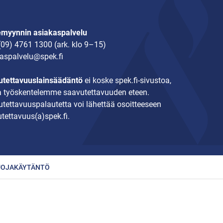
emyynnin asiakaspalvelu
(09) 4761 1300
(ark. klo 9–15)
aspalvelu@spek.fi
tettavuuslainsäädäntö
ei koske spek.fi-sivustoa,
 työskentelemme saavutettavuuden eteen.
tettavuuspalautetta voi lähettää osoitteeseen
tettavuus(a)spek.fi.
UOJAKÄYTÄNTÖ