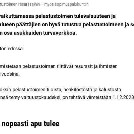
astustoimen resursseihin – myös sopimuspalokuntiin
vaikuttamassa pelastustoimen tulevaisuuteen ja
ialueen päättäjien on hyvä tutustua pelastustoimeen ja 
en osa asukkaiden turvaverkkoa.
rmistetaan pelastustoimen riittävät resurssit ja ihmisten
hivuosina.
ksiä pelastustoimen tiloista, henkilöstöstä ja kalustosta.
ensä tehty valtuustokaudeksi, on tehtävä viimeistään 1.12.202
a nopeasti apu tulee