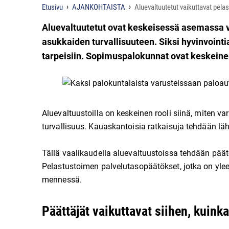
Etusivu
AJANKOHTAISTA
Aluevaltuutetut vaikuttavat pel
Aluevaltuutetut ovat keskeisessä asemassa 
asukkaiden turvallisuuteen. Siksi hyvinvoint
tarpeisiin. Sopimuspalokunnat ovat keskein
Aluevaltuustoilla on keskeinen rooli siinä, miten va
turvallisuus. Kauaskantoisia ratkaisuja tehdään lä
Tällä vaalikaudella aluevaltuustoissa tehdään päätö
Pelastustoimen palvelutasopäätökset, jotka on yle
mennessä.
Päättäjät vaikuttavat siihen, kuink