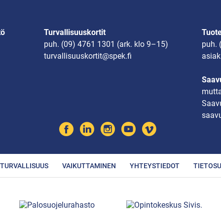
tö
Turvallisuuskortit
Tuot
puh.
(09) 4761 1301
(ark. klo 9–15)
puh.
turvallisuuskortit@spek.fi
asiak
Saavu
mutta
Saavu
saavu
TURVALLISUUS
VAIKUTTAMINEN
YHTEYSTIEDOT
TIETOS