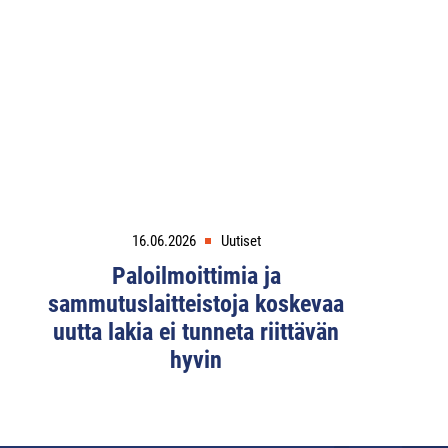
16.06.2026
Uutiset
Paloilmoittimia ja
sammutuslaitteistoja koskevaa
uutta lakia ei tunneta riittävän
hyvin