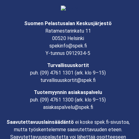
Suomen Pelastusalan Keskusjärjestö
Ratamestarinkatu 11
00520 Helsinki
spekinfo@spek.fi
Y-tunnus 0912934-5
Turvallisuuskortit
puh.
(09) 4761 1301
(ark. klo 9–15)
turvallisuuskortit@spek.fi
Tuotemyynnin asiakaspalvelu
puh.
(09) 4761 1300
(ark. klo 9–15)
asiakaspalvelu@spek.fi
Saavutettavuuslainsäädäntö
ei koske spek.fi-sivustoa,
mutta työskentelemme saavutettavuuden eteen.
Saavutettavuuspalautetta voi lähettää osoitteeseen