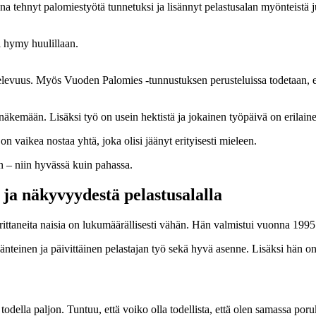
a tehnyt palomiestyötä tunnetuksi ja lisännyt pelastusalan myönteistä 
ihtelevuus. Myös Vuoden Palomies -tunnustuksen perusteluissa todetaan,
näkemään. Lisäksi työ on usein hektistä ja jokainen työpäivä on erilaine
on vaikea nostaa yhtä, joka olisi jäänyt erityisesti mieleen.
n – niin hyvässä kuin pahassa.
 ja näkyvyydestä pelastusalalla
uorittaneita naisia on lukumäärällisesti vähän. Hän valmistui vuonna 199
nteinen ja päivittäinen pelastajan työ sekä hyvä asenne. Lisäksi hän on 
todella paljon. Tuntuu, että voiko olla todellista, että olen samassa poru