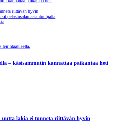
tin kannattaa paikantaa heti
unneta riittävän hyvin
kit pelastusalan asiantuntijalta
sta
ella – käsisammutin kannattaa paikantaa heti
 uutta lakia ei tunneta riittävän hyvin