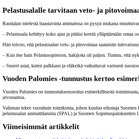
Pelastusalalle tarvitaan veto- ja pitovoima
Rautialan mielestä haastavinta ammatissa on pysyä mukana muuttuva
– Pelastusala kehittyy koko ajan ja pitäisi keretä ylläpitämään omaa o
Hän toivoo, että pelastusalan veto- ja pitovoimaa saataisiin tulevaisuu
– Kun itse hain Pelastusopistoon, hakijoita oli paljon. Tuntuu, että n
– Suuret asiat, kuten palkkaus ja eläkeikä vaikuttavat varmasti suosioon
Vuoden Palomies -tunnustus kertoo esimerk
Vuoden Palomies on tunnustuksenosoitus esimerkillisestä toiminnasta, er
arvonantoa.
Valinnan tekee vuosittain toimikunta, johon kuuluu edustaja Suomen P
pelastusalan ammattilaisista (SPAL) ja Suomen Sopimuspalokuntien Li
Viimeisimmät artikkelit