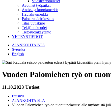
Vuosikertomukset
Avoimet työpaikat
Ansio- ja kunniamerkit
Hautakivimerkki
Palotarus-leirikeskus
Tilaa uutiskirje
Tekijänoikeudet
Tietosuojakäytäntö
YHTEYSTIEDOT
AJANKOHTAISTA
Svenska
English
Vuoden Palomiehen työ on tuonut
11.10.2023
Uutiset
Etusivu
AJANKOHTAISTA
Vuoden Palomiehen työ on tuonut pelastusalalle myönteistä julk