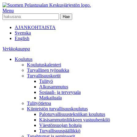
Menu
AJANKOHTAISTA
Svenska
English
Verkkokauppa
Koulutus
Koulutuskalenteri
Turvallinen työpaikka
Turvallisuuskortit
Tulityö
Alkusammutus
Sosiaali- ja terveysala
Matkailuala
Tulityötietoa
Kiinteistön turvallisuuskoulutus
Paloturvallisuustekniikan koulutus
Käsisammutinliikkeen vastuuhenkilö
Väestönsuojan hoitaja
Turvallisuuspäällikkö
Tapahtumat ja seminaarit