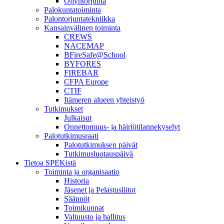
Öljyntorjunta
Palokuntatoiminta
Palontorjuntatekniikka
Kansainvälinen toiminta
CREWS
NACEMAP
BFireSafe@School
BYFORES
FIREBAR
CFPA Europe
CTIF
Itämeren alueen yhteistyö
Tutkimukset
Julkaisut
Onnettomuus- ja häiriötilannekyselyt
Palotutkimusraati
Palotutkimuksen päivät
Tutkimusluotauspäivä
Tietoa SPEKistä
Toiminta ja organisaatio
Historia
Jäsenet ja Pelastusliitot
Säännöt
Toimikunnat
Valtuusto ja hallitus