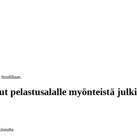
 pelastusalalle myönteistä julk
isuutta