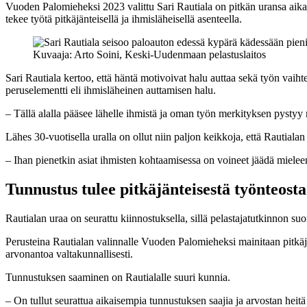
Vuoden Palomieheksi 2023 valittu Sari Rautiala on pitkän uransa aikan
tekee työtä pitkäjänteisellä ja ihmisläheisellä asenteella.
Kuvaaja: Arto Soini, Keski-Uudenmaan pelastuslaitos
Sari Rautiala kertoo, että häntä motivoivat halu auttaa sekä työn va
peruselementti eli ihmisläheinen auttamisen halu.
– Tällä alalla pääsee lähelle ihmistä ja oman työn merkityksen pystyy 
Lähes 30-vuotisella uralla on ollut niin paljon keikkoja, että Rautialan 
– Ihan pienetkin asiat ihmisten kohtaamisessa on voineet jäädä mielee
Tunnustus tulee pitkäjänteisestä työnteosta
Rautialan uraa on seurattu kiinnostuksella, sillä pelastajatutkinnon s
Perusteina Rautialan valinnalle Vuoden Palomieheksi mainitaan pitkäjä
arvonantoa valtakunnallisesti.
Tunnustuksen saaminen on Rautialalle suuri kunnia.
– On tullut seurattua aikaisempia tunnustuksen saajia ja arvostan heitä 