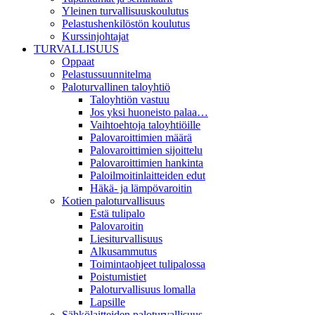
Yleinen turvallisuuskoulutus
Pelastushenkilöstön koulutus
Kurssinjohtajat
TURVALLISUUS
Oppaat
Pelastussuunnitelma
Paloturvallinen taloyhtiö
Taloyhtiön vastuu
Jos yksi huoneisto palaa…
Vaihtoehtoja taloyhtiöille
Palovaroittimien määrä
Palovaroittimien sijoittelu
Palovaroittimien hankinta
Paloilmoitinlaitteiden edut
Häkä- ja lämpövaroitin
Kotien paloturvallisuus
Estä tulipalo
Palovaroitin
Liesiturvallisuus
Alkusammutus
Toimintaohjeet tulipalossa
Poistumistiet
Paloturvallisuus lomalla
Lapsille
Sähkölaitteiden paloturvallisuus