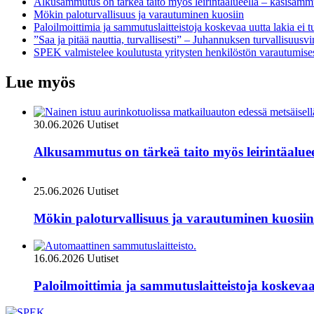
Alkusammutus on tärkeä taito myös leirintäalueella – käsisammu
Mökin paloturvallisuus ja varautuminen kuosiin
Paloilmoittimia ja sammutuslaitteistoja koskevaa uutta lakia ei t
”Saa ja pitää nauttia, turvallisesti” – Juhannuksen turvallisuusvin
SPEK valmistelee koulutusta yritysten henkilöstön varautumise
Lue myös
30.06.2026
Uutiset
Alkusammutus on tärkeä taito myös leirintäalue
25.06.2026
Uutiset
Mökin paloturvallisuus ja varautuminen kuosiin
16.06.2026
Uutiset
Paloilmoittimia ja sammutuslaitteistoja koskevaa