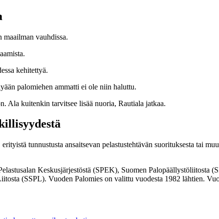
a
n maailman vauhdissa.
saamista.
dessa kehitettyä.
ykyään palomiehen ammatti ei ole niin haluttu.
. Ala kuitenkin tarvitsee lisää nuoria, Rautiala jatkaa.
illisyydestä
ityistä tunnustusta ansaitsevan pelastustehtävän suorituksesta tai muust
elastusalan Keskusjärjestöstä (SPEK), Suomen Palopäällystöliitosta (SP
itosta (SSPL). Vuoden Palomies on valittu vuodesta 1982 lähtien. Vuod