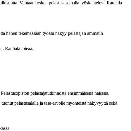
julkisuutta. Vantaankosken pelastusasemalla työskentelevä Rautiala
 että hänen tekemässään työssä näkyy pelastajan ammatin
n, Rautiala toteaa.
5 Pelastusopiston pelastajatutkinnosta ensimmäisenä naisena.
tuonut pelastusalalle ja tasa-arvolle myönteistä näkyvyyttä sekä
kassa.