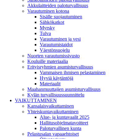
Akkulaitteiden paloturvallisuus
Varautuminen kotona
Sisälle suojautuminen
Sähkökatkot
Myrsky
Tulva
Varautuminen ja vesi
Varautumistaidot
Väestönsuojelu
Nuorten varautumissivusto
Kouluille materiaalia
Erityisryhmien asumisturvallisuus
Vammaisen ihmisen pelastaminen
Hyviä käytäntöjä
Materiaalit
Maahanmuuttajien asumisturvallisuus
Kylän turvallisuussuunnittelu
VAIKUTTAMINEN
Kansalaisvaikuttaminen
Yhteiskuntavaikuttaminen
Alue- ja kuntavaalit 2025
Hallitusohjelmatavoitteet
Paloturvallinen kunta
Pelastusalan vapaaehtoiset