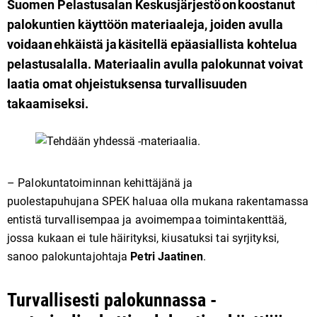
Suomen Pelastusalan Keskusjärjestö on koostanut
palokuntien käyttöön materiaaleja, joiden avulla
voidaan ehkäistä ja käsitellä epäasiallista kohtelua
pelastusalalla. Materiaalin avulla palokunnat voivat
laatia omat ohjeistuksensa turvallisuuden
takaamiseksi.
– Palokuntatoiminnan kehittäjänä ja
puolestapuhujana SPEK haluaa olla mukana rakentamassa
entistä turvallisempaa ja avoimempaa toimintakenttää,
jossa kukaan ei tule häirityksi, kiusatuksi tai syrjityksi,
sanoo palokuntajohtaja
Petri Jaatinen
.
Turvallisesti palokunnassa -