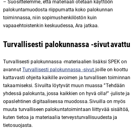
– Suosittelemme, että materiaali otetaan käyttöön
palokuntamuodosta riippumatta koko palokunnan
toiminnassa, niin sopimushenkilöstön kuin
vapaaehtoistenkin keskuudessa, Ara jatkaa.
Turvallisesti palokunnassa -sivut avattu
Turvallisesti palokunnassa -materiaalien lisäksi SPEK on
avannut
Turvallisesti palokunnassa -sivut
, joille on koottu
kattavasti ohjeita kaikille avoimen ja turvallisen toiminnan
takaamiseksi. Sivuilta löytyvät muun muassa ”Tehdään
yhdessä palokunta, jossa kaikkien on hyvä olla!” -juliste ja
opaslehtinen digitaalisessa muodossa. Sivuilla on myös
muuta turvalliseen palokuntatoimintaan liittyvää sisältöä,
kuten tietoa ja materiaalia terveysturvallisuudesta ja
tietosuojasta.