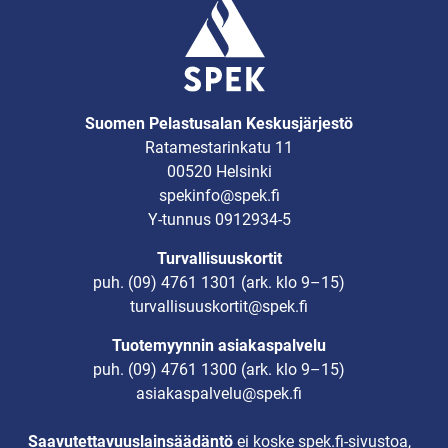
Suomen Pelastusalan Keskusjärjestö
Ratamestarinkatu 11
00520 Helsinki
spekinfo@spek.fi
Y-tunnus 0912934-5
Turvallisuuskortit
puh.
(09) 4761 1301
(ark. klo 9–15)
turvallisuuskortit@spek.fi
Tuotemyynnin asiakaspalvelu
puh.
(09) 4761 1300
(ark. klo 9–15)
asiakaspalvelu@spek.fi
Saavutettavuuslainsäädäntö
ei koske spek.fi-sivustoa,