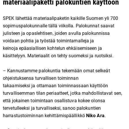
materiaalipaketti palokuntien käyttöön
SPEK lähettää materiaalipaketin kaikille Suomen yli 700
sopimuspalokunnalle tällä viikolla. Palokunnat saavat
julisteen ja opaslehtisen, joiden avulla palokunnissa
voidaan pohtia ja työstää toimintamalleja ja
keinoja epäasiallisen kohtelun ehkäisemiseen ja
käsittelyyn. Materiaalit on tehty suomeksi ja ruotsiksi.
– Kannustamme palokuntia tekemään omat selkeät
ohjeistuksensa turvallisen toiminnan
takaamiseksi ja ottamaan toiminnassaan käyttöön
turvallisemman tilan periaatteet, jotka mahdollistavat sen,
että jokainen toimintaan osallistuva kokee olonsa
tervetulleeksi ja turvalliseksi, sanoo palokuntien
harrastustoiminnan kehittämispäällikkö
Niko Ara
.