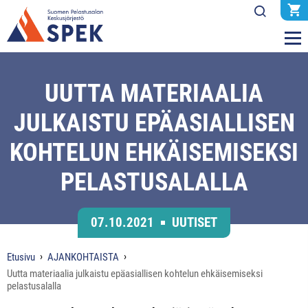
UUTTA MATERIAALIA
JULKAISTU EPÄASIALLISEN
KOHTELUN EHKÄISEMISEKSI
PELASTUSALALLA
07.10.2021
UUTISET
Etusivu
AJANKOHTAISTA
Uutta materiaalia julkaistu epäasiallisen kohtelun ehkäisemiseksi
pelastusalalla