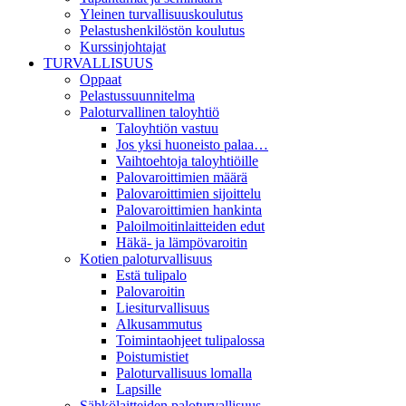
Yleinen turvallisuuskoulutus
Pelastushenkilöstön koulutus
Kurssinjohtajat
TURVALLISUUS
Oppaat
Pelastussuunnitelma
Paloturvallinen taloyhtiö
Taloyhtiön vastuu
Jos yksi huoneisto palaa…
Vaihtoehtoja taloyhtiöille
Palovaroittimien määrä
Palovaroittimien sijoittelu
Palovaroittimien hankinta
Paloilmoitinlaitteiden edut
Häkä- ja lämpövaroitin
Kotien paloturvallisuus
Estä tulipalo
Palovaroitin
Liesiturvallisuus
Alkusammutus
Toimintaohjeet tulipalossa
Poistumistiet
Paloturvallisuus lomalla
Lapsille
Sähkölaitteiden paloturvallisuus