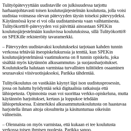
Tulityöpätevyyttään uudistaville on julkisuudessa tarjottu
harhaanjohtavasti toisen koulutusjärjestelmän koulutusta, jolla voisi
uudistaa voimassa olevan pätevyyden täysin toiseksi pätevyydeksi.
Käytännössä kyse ei voi olla uudistamisesta vaan vaihtamisesta.
Tulityökortti®-pätevyyden voi päivittää ainoastaan SPEKin
koulutusjärjestelmään kuuluvissa koulutuksissa, sillä Tulityökortti®
on SPEKille rekisteröity tavaramerkki.
– Pätevyyden uudistavaksi koulutukseksi tarjotaan kahden tunnin
verkossa tehtävää itseopiskelukurssia ja tenttiä, kun SPEKin
koulutusjärjestelmässä vaatimuksena on 8 tunnin opiskelu, joka
sisältää myös käytännön alkusammutus- ja suojausharjoitukset.
Koulutuksella halutaan varmistaa turvallisten tulitöiden osaaminen
seuraavaksi viisivuotisjaksoksi, Parikka tähdentää.
Tulityökoulutus on vastikään käynyt läpi ison uudistusprosessin,
jossa on haluttu hyödyntää sekä digitaalisia ratkaisuja että
lähiopetusta. Opinnoista osan voi suorittaa verkko-opiskeluna, mutta
käytännön harjoitukset, kertaus ja loppukoe tehdään
lähiopetuksessa. Esimerkiksi alkusammutuskoulutusta on haastavaa
harjoitella ilman aitoja olosuhteita ja käsituntumaa oikeisiin
välineisiin.
– Olennaista on myös varmistaa, että kukaan ei tee koulutusta
verkossa toisen ihmisen puolesta, Parikka sanoo.