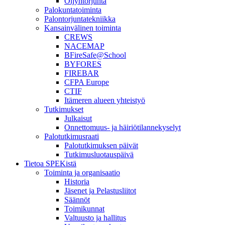
Öljyntorjunta
Palokuntatoiminta
Palontorjuntatekniikka
Kansainvälinen toiminta
CREWS
NACEMAP
BFireSafe@School
BYFORES
FIREBAR
CFPA Europe
CTIF
Itämeren alueen yhteistyö
Tutkimukset
Julkaisut
Onnettomuus- ja häiriötilannekyselyt
Palotutkimusraati
Palotutkimuksen päivät
Tutkimusluotauspäivä
Tietoa SPEKistä
Toiminta ja organisaatio
Historia
Jäsenet ja Pelastusliitot
Säännöt
Toimikunnat
Valtuusto ja hallitus