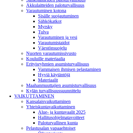
Akkulaitteiden paloturvallisuus
Varautuminen kotona
Sisälle suojautuminen
Sähkökatkot
Myrsky
Tulva
Varautuminen ja vesi
Varautumistaidot
Väestönsuojelu
Nuorten varautumissivusto
Kouluille materiaalia
Erityisryhmien asumisturvallisuus
Vammaisen ihmisen pelastaminen
Hyviä käytäntöjä
Materiaalit
Maahanmuuttajien asumisturvallisuus
Kylän turvallisuussuunnittelu
VAIKUTTAMINEN
Kansalaisvaikuttaminen
Yhteiskuntavaikuttaminen
Alue- ja kuntavaalit 2025
Hallitusohjelmatavoitteet
Paloturvallinen kunta
Pelastusalan vapaaehtoiset