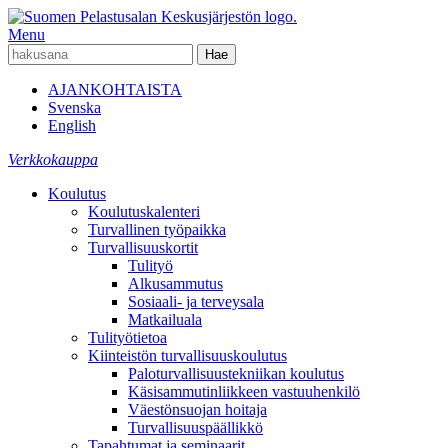
Menu
AJANKOHTAISTA
Svenska
English
Verkkokauppa
Koulutus
Koulutuskalenteri
Turvallinen työpaikka
Turvallisuuskortit
Tulityö
Alkusammutus
Sosiaali- ja terveysala
Matkailuala
Tulityötietoa
Kiinteistön turvallisuuskoulutus
Paloturvallisuustekniikan koulutus
Käsisammutinliikkeen vastuuhenkilö
Väestönsuojan hoitaja
Turvallisuuspäällikkö
Tapahtumat ja seminaarit