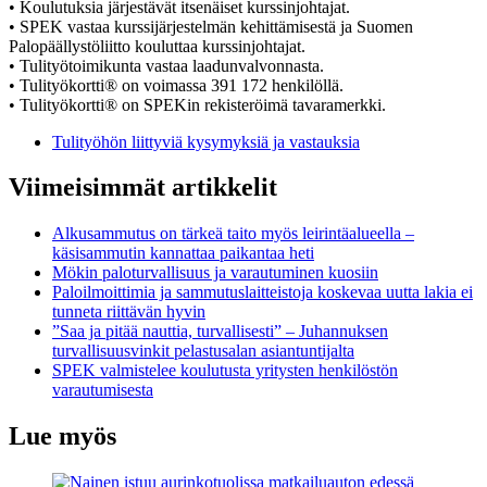
• Koulutuksia järjestävät itsenäiset kurssinjohtajat.
• SPEK vastaa kurssijärjestelmän kehittämisestä ja Suomen
Palopäällystöliitto kouluttaa kurssinjohtajat.
• Tulityötoimikunta vastaa laadunvalvonnasta.
• Tulityökortti® on voimassa 391 172 henkilöllä.
• Tulityökortti® on SPEKin rekisteröimä tavaramerkki.
Tulityöhön liittyviä kysymyksiä ja vastauksia
Viimeisimmät artikkelit
Alkusammutus on tärkeä taito myös leirintäalueella –
käsisammutin kannattaa paikantaa heti
Mökin paloturvallisuus ja varautuminen kuosiin
Paloilmoittimia ja sammutuslaitteistoja koskevaa uutta lakia ei
tunneta riittävän hyvin
”Saa ja pitää nauttia, turvallisesti” – Juhannuksen
turvallisuusvinkit pelastusalan asiantuntijalta
SPEK valmistelee koulutusta yritysten henkilöstön
varautumisesta
Lue myös