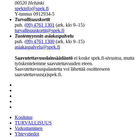
00520 Helsinki
spekinfo@spek.fi
Y-tunnus 0912934-5
Turvallisuuskortit
puh.
(09) 4761 1301
(ark. klo 9–15)
turvallisuuskortit@spek.fi
Tuotemyynnin asiakaspalvelu
puh.
(09) 4761 1300
(ark. klo 9–15)
asiakaspalvelu@spek.fi
Saavutettavuuslainsäädäntö
ei koske spek.fi-sivustoa, mutta
työskentelemme saavutettavuuden eteen.
Saavutettavuuspalautetta voi lähettää osoitteeseen
saavutettavuus(a)spek.fi.
Koulutus
TURVALLISUUS
Vaikuttaminen
Yhteystiedot