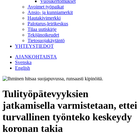
Vuosikertomukset
Avoimet työpaikat
Ansio- ja kunniamerkit
Hautakivimerkki
Palotarus-leirikeskus
Tilaa uutiskirje
Tekijänoikeudet
Tietosuojakäytäntö
YHTEYSTIEDOT
AJANKOHTAISTA
Svenska
English
Tulityöpätevyyksien
jatkamisella varmistetaan, ettei
turvallinen työnteko keskeydy
koronan takia