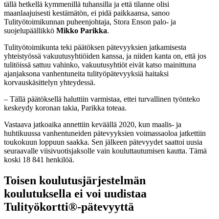
tällä hetkellä kymmenillä tuhansilla ja että tilanne olisi
maanlaajuisesti kestämätön, ei pidä paikkaansa, sanoo
Tulityötoimikunnan puheenjohtaja, Stora Enson palo- ja
suojelupäällikkö
Mikko Parikka
.
Tulityötoimikunta teki päätöksen pätevyyksien jatkamisesta
yhteistyössä vakuutusyhtiöiden kanssa, ja niiden kanta on, että jos
tulitöissä sattuu vahinko, vakuutusyhtiöt eivät katso mainittuna
ajanjaksona vanhentuneita tulityöpätevyyksiä haitaksi
korvauskäsittelyn yhteydessä.
– Tällä päätöksellä haluttiin varmistaa, ettei turvallinen työnteko
keskeydy koronan takia, Parikka toteaa.
Vastaava jatkoaika annettiin keväällä 2020, kun maalis- ja
huhtikuussa vanhentuneiden pätevyyksien voimassaoloa jatkettiin
toukokuun loppuun saakka. Sen jälkeen pätevyydet saattoi uusia
seuraavalle viisivuotisjaksolle vain kouluttautumisen kautta. Tämä
koski 18 841 henkilöä.
Toisen koulutusjärjestelmän
koulutuksella ei voi uudistaa
Tulityökortti®-pätevyyttä