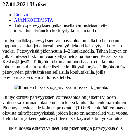
27.01.2021
Uutiset
Etusivu
AJANKOHTAISTA
Tulityöpätevyyksien jatkamisella varmistetaan, ettei
turvallinen työnteko keskeydy koronan takia
Tulityökortti®-pätevyyksien voimassaoloa on jatkettu helmikuun
loppuun saakka, jotta turvallinen työnteko ei keskeytyisi koronan
vuoksi. Pätevyyksiä pidennettiin 1–2 kuukaudella. Tähän liittyen on
julkisuudessa liikkunut vääristeltyä tietoa, ja Suomen Pelastusalan
Keskusjärjestön Tulityötoimikunta on huolissaan, että kuluttajia
johdetaan harhaan. Virheelliset tiedot liittyvät myös Tulityökortti®-
pätevyyden päivittämiseen sellaisilla koulutuksilla, joilla
päivittämistä ei ole mahdollista tehdä.
Tulityökortti®-pätevyyksien voimassaoloa on jatkettu vuoden
vaihteessa koronan takia enintään kaksi kuukautta henkilöä kohden.
Pidennys koskee alle kolmea prosenttia (10 808 henkilöä) voimassa
olevista tulityöpätevyyksistä, joiden kesto on normaalisti viisi vuotta.
Helmikuun jälkeen pätevyys tulee uusia käymällä tulityökoulutus.
– Julkisuudessa esitetyt väitteet, että pidennettyjä pätevyyksiä olisi