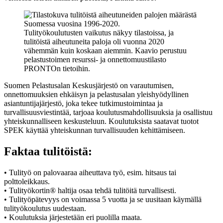
Tulityökoulutusten vaikutus näkyy tilastoissa, ja
tulitöistä aiheutuneita paloja oli vuonna 2020
vähemmän kuin koskaan aiemmin. Kaavio perustuu
pelastustoimen resurssi- ja onnettomuustilasto
PRONTOn tietoihin.
Suomen Pelastusalan Keskusjärjestö on varautumisen,
onnettomuuksien ehkäisyn ja pelastusalan yleishyödyllinen
asiantuntijajärjestö, joka tekee tutkimustoimintaa ja
turvallisuusviestintää, tarjoaa koulutusmahdollisuuksia ja osallistuu
yhteiskunnalliseen keskusteluun. Koulutuksista saatavat tuotot
SPEK käyttää yhteiskunnan turvallisuuden kehittämiseen.
Faktaa tulitöistä:
• Tulityö on palovaaraa aiheuttava työ, esim. hitsaus tai
polttoleikkaus.
• Tulityökortin® haltija osaa tehdä tulitöitä turvallisesti.
• Tulityöpätevyys on voimassa 5 vuotta ja se uusitaan käymällä
tulityökoulutus uudestaan.
• Koulutuksia järjestetään eri puolilla maata.