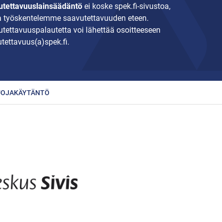
tettavuuslainsäädäntö
ei koske spek.fi-sivustoa,
 työskentelemme saavutettavuuden eteen.
tettavuuspalautetta voi lähettää osoitteeseen
tettavuus(a)spek.fi.
UOJAKÄYTÄNTÖ