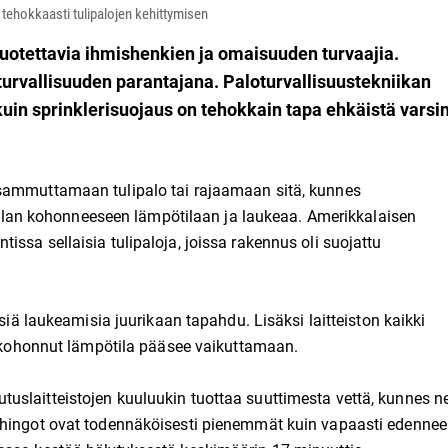
tehokkaasti tulipalojen kehittymisen
uotettavia ihmishenkien ja omaisuuden turvaajia.
isturvallisuuden parantajana. Paloturvallisuustekniikan
kuin sprinklerisuojaus on tehokkain tapa ehkäistä varsi
 sammuttamaan tulipalo tai rajaamaan sitä, kunnes
i tilan kohonneeseen lämpötilaan ja laukeaa. Amerikkalaisen
ssa sellaisia tulipaloja, joissa rakennus oli suojattu
isiä laukeamisia juurikaan tapahdu. Lisäksi laitteiston kaikki
in kohonnut lämpötila pääsee vaikuttamaan.
uslaitteistojen kuuluukin tuottaa suuttimesta vettä, kunnes n
vahingot ovat todennäköisesti pienemmät kuin vapaasti edenne