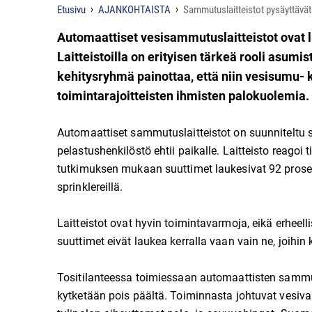
Etusivu
AJANKOHTAISTA
Sammutuslaitteistot pysäyttävät 
Automaattiset vesisammutuslaitteistot ovat l
Laitteistoilla on erityisen tärkeä rooli asum
kehitysryhmä painottaa, että niin vesisumu- 
toimintarajoitteisten ihmisten palokuolemia.
Automaattiset sammutuslaitteistot on suunniteltu
pelastushenkilöstö ehtii paikalle. Laitteisto reago
tutkimuksen mukaan suuttimet laukesivat 92 prosenti
sprinklereillä.
Laitteistot ovat hyvin toimintavarmoja, eikä erheell
suuttimet eivät laukea kerralla vaan vain ne, joih
Tositilanteessa toimiessaan automaattisten sammut
kytketään pois päältä. Toiminnasta johtuvat vesi