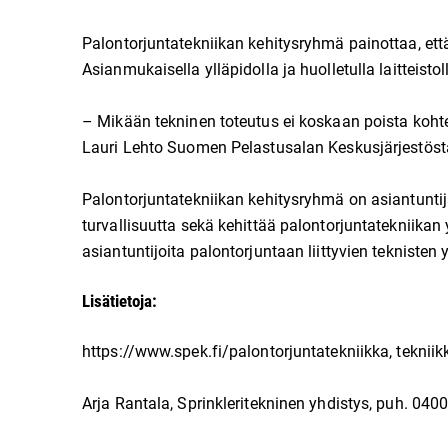
Palontorjuntatekniikan kehitysryhmä painottaa, ett
Asianmukaisella ylläpidolla ja huolletulla laitteis
– Mikään tekninen toteutus ei koskaan poista kohte
Lauri Lehto Suomen Pelastusalan Keskusjärjestöst
Palontorjuntatekniikan kehitysryhmä on asiantuntij
turvallisuutta sekä kehittää palontorjuntatekniikan
asiantuntijoita palontorjuntaan liittyvien teknisten
Lisätietoja:
https://www.spek.fi/palontorjuntatekniikka, teknii
Arja Rantala, Sprinkleritekninen yhdistys, puh. 040