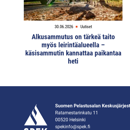
30.06.2026
Uutiset
Alkusammutus on tärkeä taito
myös leirintäalueella –
käsisammutin kannattaa paikantaa
heti
Suomen Pelastusalan Keskusjärjes
Ratamestarinkatu 11
00520 Helsinki
spekinfo@spek.fi