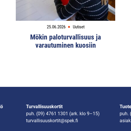
25.06.2026
Uutiset
Mökin paloturvallisuus ja
varautuminen kuosiin
tö
Turvallisuuskortit
Tuot
puh.
(09) 4761 1301
(ark. klo 9–15)
puh.
turvallisuuskortit@spek.fi
asiak