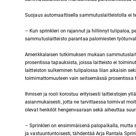
Suojaus automaattisella sammutuslaitteistolla ei 
– Kun sprinkleri on rajannut ja hillinnyt tulipaloa
sammutuslaitteisto parantaa palomiesten työturva
Amerikkalaisen tutkimuksen mukaan sammutuslaitte
prosentissa tapauksista, joissa laitteisto ei toiminut
laitteiston sulkeminen tulipalossa liian aikaisin se
toimimattomuuteen vain seitsemässä prosentissa 
Ihmisen ja rooli korostuu erityisesti laitteistojen y
asianmukaisesti, jotta ne tarvittaessa toimivat mo
olevat henkilöt hengenvaaraan sekä aiheuttaa suuri
– Sprinkleri on ensimmäisenä palopaikalla, mutta se
ja vastuuntuntoisesti, tähdentää Arja Rantala Sprin