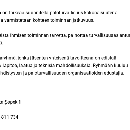
ä on tärkeää suunnitella paloturvallisuus kokonaisuutena.
tolla varmistetaan kohteen toiminnan jatkuvuus.
ista ihmisen toiminnan tarvetta, painottaa turvallisuusasiantun
ä.
aryhmä, jonka jäsenten yhteisenä tavoitteena on edistää
 ylläpitoa, laatua ja teknisiä mahdollisuuksia. Ryhmään kuuluu
 yhdistysten ja paloturvallisuuden organisaatioiden edustajia.
kka@spek.fi
0 811 734