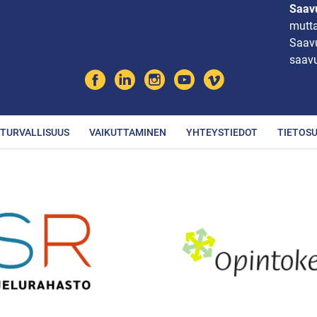
Saavu
mutta
Saavu
saavu
TURVALLISUUS
VAIKUTTAMINEN
YHTEYSTIEDOT
TIETOS