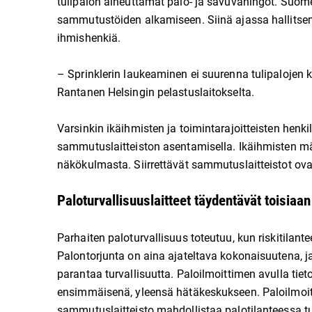
tulipalon aiheuttamat palo- ja savuvahingot. Suom
sammutustöiden alkamiseen. Siinä ajassa hallitsem
ihmishenkiä.
– Sprinklerin laukeaminen ei suurenna tulipalojen k
Rantanen Helsingin pelastuslaitokselta.
Varsinkin ikäihmisten ja toimintarajoitteisten henk
sammutuslaitteiston asentamisella. Ikäihmisten 
näkökulmasta. Siirrettävät sammutuslaitteistot ovat
Paloturvallisuuslaitteet täydentävät toisiaan
Parhaiten paloturvallisuus toteutuu, kun riskitilant
Palontorjunta on aina ajateltava kokonaisuutena, j
parantaa turvallisuutta. Paloilmoittimen avulla tie
ensimmäisenä, yleensä hätäkeskukseen. Paloilmoiti
sammutuslaitteisto mahdollistaa palotilanteessa tu