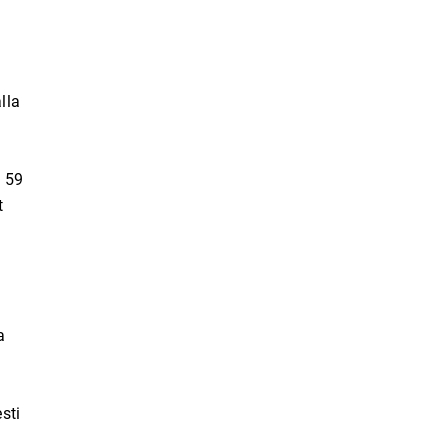
lla
. 59
t
a
sti