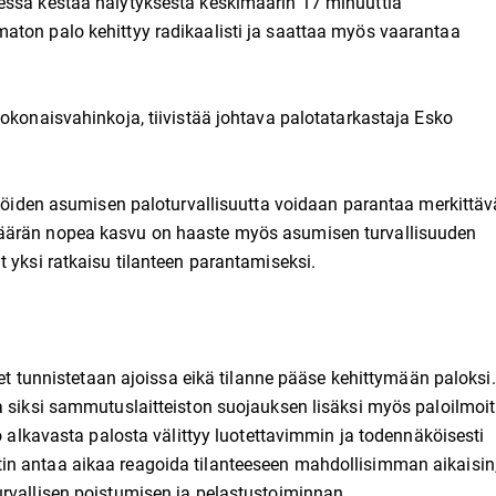
essa kestää hälytyksestä keskimäärin 17 minuuttia
aton palo kehittyy radikaalisti ja saattaa myös vaarantaa
okonaisvahinkoja, tiivistää johtava palotatarkastaja Esko
ilöiden asumisen paloturvallisuutta voidaan parantaa merkittäv
määrän nopea kasvu on haaste myös asumisen turvallisuuden
 yksi ratkaisu tilanteen parantamiseksi.
eet tunnistetaan ajoissa eikä tilanne pääse kehittymään paloksi.
a siksi sammutuslaitteiston suojauksen lisäksi myös paloilmoit
to alkavasta palosta välittyy luotettavimmin ja todennäköisesti
n antaa aikaa reagoida tilanteeseen mahdollisimman aikaisin,
rvallisen poistumisen ja pelastustoiminnan.