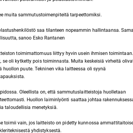
tee muita sammutustoimenpiteitä tarpeettomiksi.
, pelastushenkilöstö saa tilanteen nopeammin hallintaansa. Sama
llisuutta, sanoo Esko Rantanen
iston toimimattomuus liittyy hyvin usein ihmisen toimintaan
, se oli kytketty pois toiminnasta. Muita keskeisiä virheitä oliva
kä huollon puute. Tekninen vika laitteessa oli syynä
tapauksista.
lläpidossa. Oleellista on, että sammutuslaitteistoja huolletaan
itteettomasti. Huollon laiminlyönti saattaa johtaa rakennuksess
a taloudellisia menetyksiä.
 toimii vain, jos laitteisto on pidetty kunnossa ammattitaitoise
kleriteknisestä yhdistyksestä.