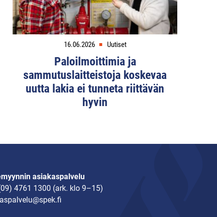
16.06.2026
Uutiset
Paloilmoittimia ja
sammutuslaitteistoja koskevaa
uutta lakia ei tunneta riittävän
hyvin
emyynnin asiakaspalvelu
(09) 4761 1300
(ark. klo 9–15)
aspalvelu@spek.fi