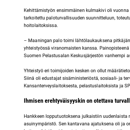
Kehittämistyön ensimmäinen kulmakivi oli vuonna 2
tarkoitettu paloturvallisuuden suunnitteluun, toteu
hoitolaitoksissa.
– Maaningan palo toimi lähtölaukauksena pitkäjäntei
yhteistyössä viranomaisten kanssa. Painopisteenä
Suomen Pelastusalan Keskusjärjestön vanhempi asi
Yhteistyö eri toimijoiden kesken on ollut määrätiet
Siinä oli edustajat sisäministeriöstä, sosiaali- ja t
Kansanterveyslaitoksesta, pelastuslaitoksista ja S
Ihmisen erehtyväisyyskin on otettava turva
Hankkeen lopputuotoksena julkaistiin uudenlaista
asuinympäristö. Sen kantavana ajatuksena oli ja on