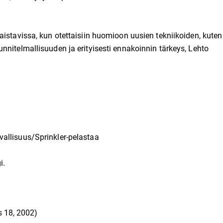
aistavissa, kun otettaisiin huomioon uusien tekniikoiden, kuten
nnitelmallisuuden ja erityisesti ennakoinnin tärkeys, Lehto
allisuus/Sprinkler-pelastaa
i.
s 18, 2002)