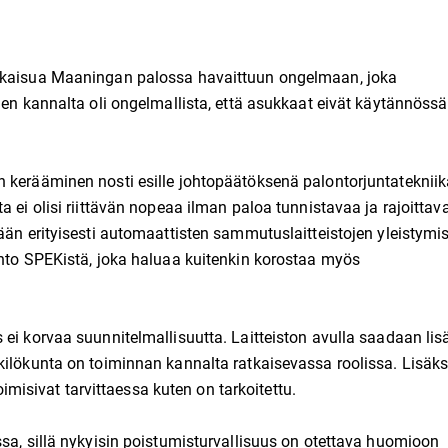
atkaisua Maaningan palossa havaittuun ongelmaan, joka
ien kannalta oli ongelmallista, että asukkaat eivät käytännössä
n kerääminen nosti esille johtopäätöksenä palontorjuntateknii
a ei olisi riittävän nopeaa ilman paloa tunnistavaa ja rajoittav
ään erityisesti automaattisten sammutuslaitteistojen yleistymis
ehto SPEKistä, joka haluaa kuitenkin korostaa myös
 ei korvaa suunnitelmallisuutta. Laitteiston avulla saadaan lis
kilökunta on toiminnan kannalta ratkaisevassa roolissa. Lisäks
toimisivat tarvittaessa kuten on tarkoitettu.
ssa, sillä nykyisin poistumisturvallisuus on otettava huomioon