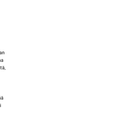
kan
aa
tä,
ää
i