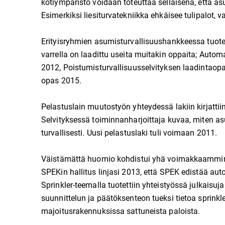
kotiympäristö voidaan toteuttaa sellaisena, että 
Esimerkiksi liesiturvatekniikka ehkäisee tulipalot, v
Erityisryhmien asumisturvallisuushankkeessa tuote
varrella on laadittu useita muitakin oppaita; Auto
2012, Poistumisturvallisuusselvityksen laadintaopas
opas 2015.
Pelastuslain muutostyön yhteydessä lakiin kirjattii
Selvityksessä toiminnanharjoittaja kuvaa, miten as
turvallisesti. Uusi pelastuslaki tuli voimaan 2011.
Väistämättä huomio kohdistui yhä voimakkaammin a
SPEKin hallitus linjasi 2013, että SPEK edistää a
Sprinkler-teemalla tuotettiin yhteistyössä julkaisuja 
suunnittelun ja päätöksenteon tueksi tietoa sprinkl
majoitusrakennuksissa sattuneista paloista.