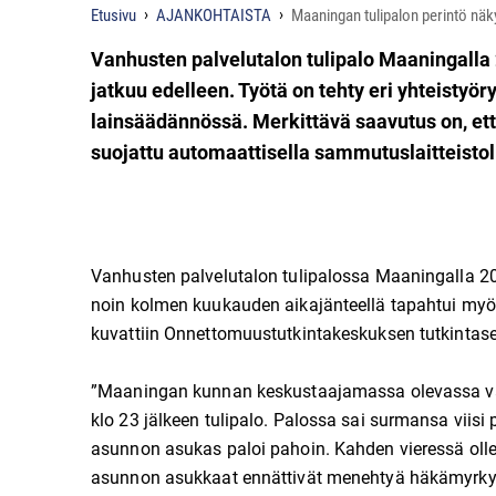
Etusivu
AJANKOHTAISTA
Maaningan tulipalon perintö näk
Vanhusten palvelutalon tulipalo Maaningalla 2
jatkuu edelleen. Työtä on tehty eri yhteistyö
lainsäädännössä. Merkittävä saavutus on, että 
suojattu automaattisella sammutuslaitteistol
Vanhusten palvelutalon tulipalossa Maaningalla 20 
noin kolmen kuukauden aikajänteellä tapahtui myö
kuvattiin Onnettomuustutkintakeskuksen tutkintase
”Maaningan kunnan keskustaajamassa olevassa vanh
klo 23 jälkeen tulipalo. Palossa sai surmansa viis
asunnon asukas paloi pahoin. Kahden vieressä olle
asunnon asukkaat ennättivät menehtyä häkämyrkytyk