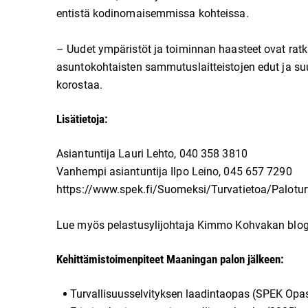
entistä kodinomaisemmissa kohteissa.
– Uudet ympäristöt ja toiminnan haasteet ovat ratk
asuntokohtaisten sammutuslaitteistojen edut ja suu
korostaa.
Lisätietoja:
Asiantuntija Lauri Lehto, 040 358 3810
Vanhempi asiantuntija Ilpo Leino, 045 657 7290
https://www.spek.fi/Suomeksi/Turvatietoa/Paloturv
Lue myös pelastusylijohtaja Kimmo Kohvakan blog
Kehittämistoimenpiteet Maaningan palon jälkeen:
Turvallisuusselvityksen laadintaopas (SPEK Opa