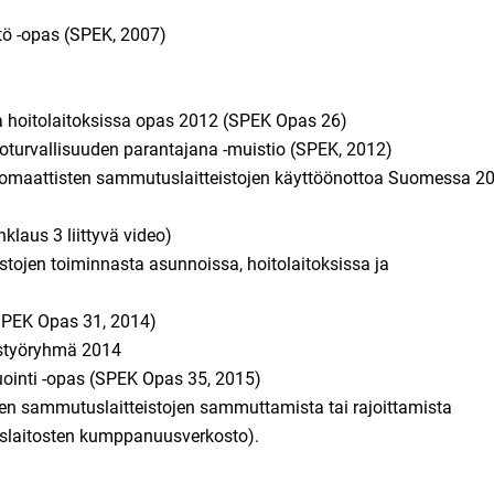
tö -opas (SPEK, 2007)
 hoitolaitoksissa opas 2012 (SPEK Opas 26)
turvallisuuden parantajana -muistio (SPEK, 2012)
automaattisten sammutuslaitteistojen käyttöönottoa Suomessa 2
klaus 3 liittyvä video)
tojen toiminnasta asunnoissa, hoitolaitoksissa ja
(SPEK Opas 31, 2014)
ustyöryhmä 2014
uointi -opas (SPEK Opas 35, 2015)
ten sammutuslaitteistojen sammuttamista tai rajoittamista
tuslaitosten kumppanuusverkosto).