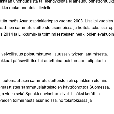
asukkaan unohduksista tai erehdyksistä ei aiheudu onnettomuuks
aikka ruoka unohtuisi liedelle.
ttiin myös Asuntosprinkleriopas vuonna 2008. Lisäksi vuosien
maattinen sammutuslaitteisto asunnoissa ja hoitolaitoksissa -o
 2014 ja Liikkumis- ja toimimisesteisten henkilöiden evakuoint
n velvollisuus poistumisturvallisuusselvityksen laatimisesta.
ukkaat pääsevät itse tai autettuina poistumaan tulipalosta
utomaattisen sammutuslaitteiston eli sprinklerin etuihin.
utomaattisten sammutuslaitteistojen käyttöönottoa Suomessa.
ja video sekä Sprinkler pelastaa -sivut. Lisäksi kerättiin
ereiden toiminnasta asunnoissa, hoitolaitoksissa ja