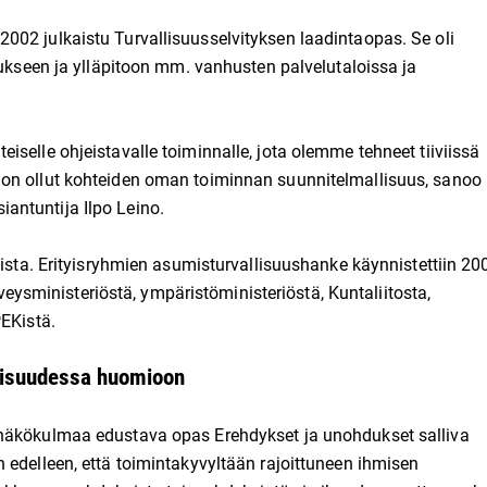
002 julkaistu Turvallisuusselvityksen laadintaopas. Se oli
tukseen ja ylläpitoon mm. vanhusten palvelutaloissa ja
selle ohjeistavalle toiminnalle, jota olemme tehneet tiiviissä
 on ollut kohteiden oman toiminnan suunnitelmallisuus, sanoo
antuntija Ilpo Leino.
oista. Erityisryhmien asumisturvallisuushanke käynnistettiin 20
erveysministeriöstä, ympäristöministeriöstä, Kuntaliitosta,
PEKistä.
llisuudessa huomioon
 näkökulmaa edustava opas Erehdykset ja unohdukset salliva
 edelleen, että toimintakyvyltään rajoittuneen ihmisen