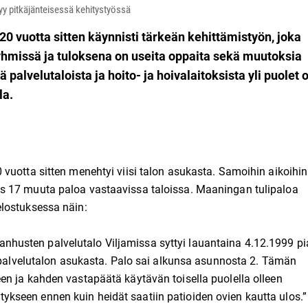
yy pitkäjänteisessä kehitystyössä
0 vuotta sitten käynnisti tärkeän kehittämistyön, joka
ryhmissä ja tuloksena on useita oppaita sekä muutoksia
palvelutaloista ja hoito- ja hoivalaitoksista yli puolet 
la.
vuotta sitten menehtyi viisi talon asukasta. Samoihin aikoihin
s 17 muuta paloa vastaavissa taloissa. Maaningan tulipaloa
lostuksessa näin:
usten palvelutalo Viljamissa syttyi lauantaina 4.12.1999 pi
i palvelutalon asukasta. Palo sai alkunsa asunnosta 2. Tämän
en ja kahden vastapäätä käytävän toisella puolella olleen
seen ennen kuin heidät saatiin patioiden ovien kautta ulos.”