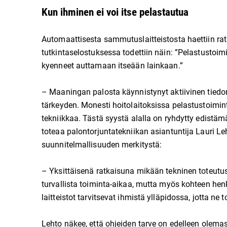
Kun ihminen ei voi itse pelastautua
Automaattisesta sammutuslaitteistosta haettiin r
tutkintaselostuksessa todettiin näin: ”Pelastustoim
kyenneet auttamaan itseään lainkaan.”
– Maaningan palosta käynnistynyt aktiivinen tiedo
tärkeyden. Monesti hoitolaitoksissa pelastustoimint
tekniikkaa. Tästä syystä alalla on ryhdytty edistäm
toteaa palontorjuntatekniikan asiantuntija Lauri L
suunnitelmallisuuden merkitystä:
– Yksittäisenä ratkaisuna mikään tekninen toteutus
turvallista toiminta-aikaa, mutta myös kohteen hen
laitteistot tarvitsevat ihmistä ylläpidossa, jotta ne 
Lehto näkee, että ohjeiden tarve on edelleen olema