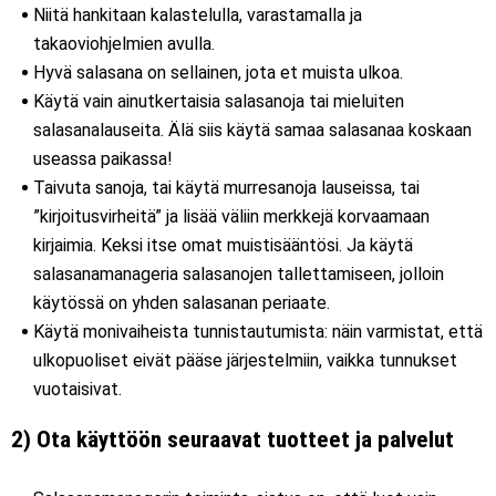
Niitä hankitaan kalastelulla, varastamalla ja
takaoviohjelmien avulla.
Hyvä salasana on sellainen, jota et muista ulkoa.
Käytä vain ainutkertaisia salasanoja tai mieluiten
salasanalauseita. Älä siis käytä samaa salasanaa koskaan
useassa paikassa!
Taivuta sanoja, tai käytä murresanoja lauseissa, tai
”kirjoitusvirheitä” ja lisää väliin merkkejä korvaamaan
kirjaimia. Keksi itse omat muistisääntösi. Ja käytä
salasanamanageria salasanojen tallettamiseen, jolloin
käytössä on yhden salasanan periaate.
Käytä monivaiheista tunnistautumista: näin varmistat, että
ulkopuoliset eivät pääse järjestelmiin, vaikka tunnukset
vuotaisivat.
2) Ota käyttöön seuraavat tuotteet ja palvelut