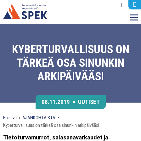
M
KYBERTURVALLISUUS ON
TÄRKEÄ OSA SINUNKIN
ARKIPÄIVÄÄSI
08.11.2019
UUTISET
Etusivu
AJANKOHTAISTA
Kyberturvallisuus on tärkeä osa sinunkin arkipäivääsi
Tietoturvamurrot, salasanavarkaudet ja