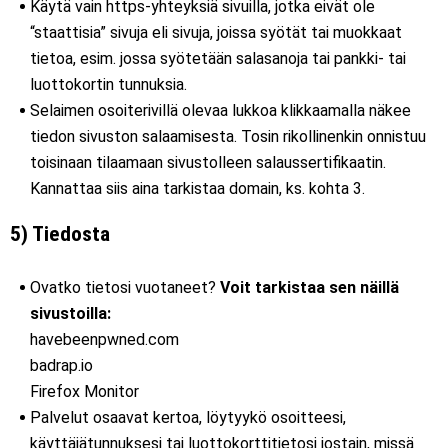
Käytä vain https-yhteyksiä sivuilla, jotka eivät ole
“staattisia” sivuja eli sivuja, joissa syötät tai muokkaat
tietoa, esim. jossa syötetään salasanoja tai pankki- tai
luottokortin tunnuksia.
Selaimen osoiterivillä olevaa lukkoa klikkaamalla näkee
tiedon sivuston salaamisesta. Tosin rikollinenkin onnistuu
toisinaan tilaamaan sivustolleen salaussertifikaatin.
Kannattaa siis aina tarkistaa domain, ks. kohta 3.
5) Tiedosta
Ovatko tietosi vuotaneet?
Voit tarkistaa sen näillä
sivustoilla:
havebeenpwned.com
badrap.io
Firefox Monitor
Palvelut osaavat kertoa, löytyykö osoitteesi,
käyttäjätunnuksesi tai luottokorttitietosi jostain, missä