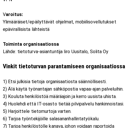
V
aroitus:
Ylimääräiset/epäilyttävät ohjelmat, mobiilisovellutukset
epävirallisista lähteistä
Toiminta organisaatiossa
Lähde: tietoturva-asiantuntija Iiro Uusitalo, Solita Oy
Vinkit tietoturvan parantamiseen organisaatiossa
1) Etsi julkisia tietoja organisaatiosta säännöllisesti.
2) Älä käytä työnantajan sähköpostia vapaa-ajan palveluihin.
3) Kouluta henkilöstöä määräajoin ja kerro uusista uhista.
4) Huolehdi että IT-osasto tietää pilvipalvelu hankinnoistasi.
5) Harjoittele tietomurtoja varten.
6) Tarjoa työntekijöille salasananhallintatyökalu.
7) Tarjoa henkilöstölle kanava, johon voidaan raportoida