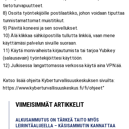
tietoturvapuutteet.
8) Osoita työntekijöille postilaatikko, johon voidaan tiputtaa
tunnistamattomat muistitikut.
9) Päivitä koneesi ja sen sovellukset.
10) Älä klikkaa sähköpostilla tullutta linkkiä, vaan mene
käyttämäsi palvelun sivuille suoraan.
11) Käytä monivaiheista kirjautumista tai tarjoa Yubikey
(salausavain) työntekijöittesi käyttöön.
12) Julkisessa langattomassa verkossa käytä aina VPN:ää.
Katso lisää ohjeita Kyberturvallisuuskeskuksen sivuilta:
https://www.kyberturvallisuuskeskus.fi/fi/ohjeet”
VIIMEISIMMÄT ARTIKKELIT
ALKUSAMMUTUS ON TÄRKEÄ TAITO MYÖS
LEIRINTÄALUEELLA – KÄSISAMMUTIN KANNATTAA