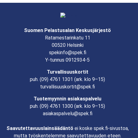
Suomen Pelastusalan Keskusjärjestö
Ratamestarinkatu 11
00520 Helsinki
spekinfo@spek.fi
Y-tunnus 0912934-5
Turvallisuuskortit
puh.
(09) 4761 1301
(ark. klo 9–15)
turvallisuuskortit@spek.fi
Tuotemyynnin asiakaspalvelu
puh.
(09) 4761 1300
(ark. klo 9–15)
asiakaspalvelu@spek.fi
Saavutettavuuslainsäädäntö
ei koske spek.fi-sivustoa,
mutta työskentelemme saavutettavuuden eteen.