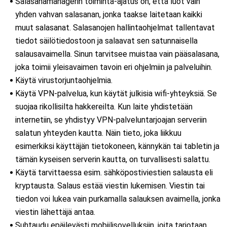
Salasanamanagerin toiminta-ajatus on, että luot vain
yhden vahvan salasanan, jonka taakse laitetaan kaikki
muut salasanat. Salasanojen hallintaohjelmat tallentavat
tiedot säilötiedostoon ja salaavat sen satunnaisella
salausavaimella. Sinun tarvitsee muistaa vain pääsalasana,
joka toimii yleisavaimen tavoin eri ohjelmiin ja palveluihin.
Käytä virustorjuntaohjelmia.
Käytä VPN-palvelua, kun käytät julkisia wifi-yhteyksiä. Se
suojaa rikollisilta hakkereilta. Kun laite yhdistetään
internetiin, se yhdistyy VPN-palveluntarjoajan serveriin
salatun yhteyden kautta. Näin tieto, joka liikkuu
esimerkiksi käyttäjän tietokoneen, kännykän tai tabletin ja
tämän kyseisen serverin kautta, on turvallisesti salattu.
Käytä tarvittaessa esim. sähköpostiviestien salausta eli
kryptausta. Salaus estää viestin lukemisen. Viestin tai
tiedon voi lukea vain purkamalla salauksen avaimella, jonka
viestin lähettäjä antaa.
Suhtaudu epäilevästi mobiilisovelluksiin, joita tarjotaan