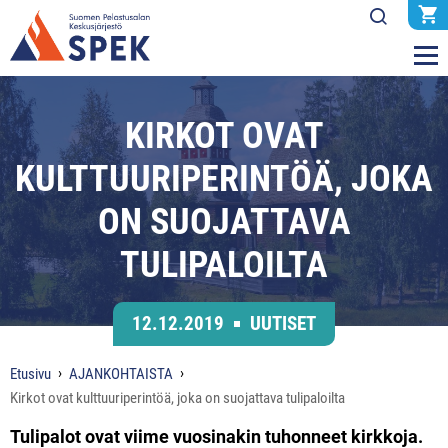
KIRKOT OVAT
KULTTUURIPERINTÖÄ, JOKA
ON SUOJATTAVA
TULIPALOILTA
12.12.2019
UUTISET
Etusivu
AJANKOHTAISTA
Kirkot ovat kulttuuriperintöä, joka on suojattava tulipaloilta
Tulipalot ovat viime vuosinakin tuhonneet kirkkoja.