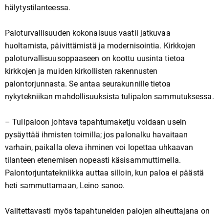
hälytystilanteessa.
Paloturvallisuuden kokonaisuus vaatii jatkuvaa
huoltamista, päivittämistä ja modernisointia. Kirkkojen
paloturvallisuusoppaaseen on koottu uusinta tietoa
kirkkojen ja muiden kirkollisten rakennusten
palontorjunnasta. Se antaa seurakunnille tietoa
nykytekniikan mahdollisuuksista tulipalon sammutuksessa.
– Tulipaloon johtava tapahtumaketju voidaan usein
pysäyttää ihmisten toimilla; jos palonalku havaitaan
varhain, paikalla oleva ihminen voi lopettaa uhkaavan
tilanteen etenemisen nopeasti käsisammuttimella.
Palontorjuntatekniikka auttaa silloin, kun paloa ei päästä
heti sammuttamaan, Leino sanoo.
Valitettavasti myös tapahtuneiden palojen aiheuttajana on