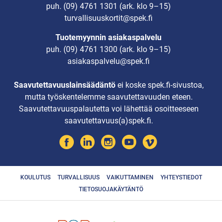
puh.
(09) 4761 1301
(ark. klo 9–15)
turvallisuuskortit@spek.fi
Tuotemyynnin asiakaspalvelu
puh.
(09) 4761 1300
(ark. klo 9–15)
asiakaspalvelu@spek.fi
Saavutettavuuslainsäädäntö
ei koske spek.fi-sivustoa,
mutta työskentelemme saavutettavuuden eteen.
Saavutettavuuspalautetta voi lähettää osoitteeseen
saavutettavuus(a)spek.fi.
KOULUTUS
TURVALLISUUS
VAIKUTTAMINEN
YHTEYSTIEDOT
TIETOSUOJAKÄYTÄNTÖ