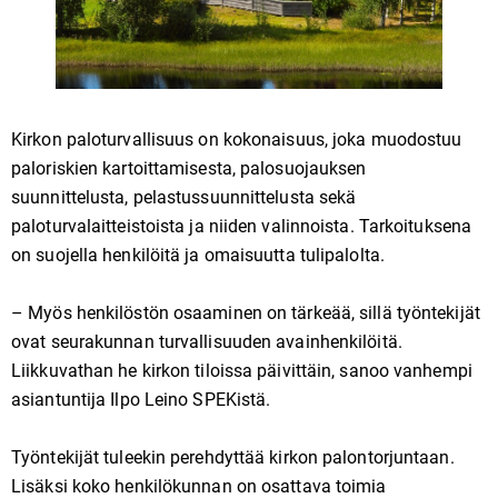
Kirkon paloturvallisuus on kokonaisuus, joka muodostuu
paloriskien kartoittamisesta, palosuojauksen
suunnittelusta, pelastussuunnittelusta sekä
paloturvalaitteistoista ja niiden valinnoista. Tarkoituksena
on suojella henkilöitä ja omaisuutta tulipalolta.
– Myös henkilöstön osaaminen on tärkeää, sillä työntekijät
ovat seurakunnan turvallisuuden avainhenkilöitä.
Liikkuvathan he kirkon tiloissa päivittäin, sanoo vanhempi
asiantuntija Ilpo Leino SPEKistä.
Työntekijät tuleekin perehdyttää kirkon palontorjuntaan.
Lisäksi koko henkilökunnan on osattava toimia