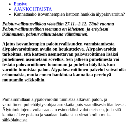
Etusivu
AJANKOHTAISTA
Kannattaako isovanhempien kattoon hankkia älypalovaroitin?
Paloturvallisuusviikkoa vietetään 27.11.–3.12. Tänä vuonna
Paloturvallisuusviikon teemana on läheisten, ja erityisesti
ikäihmisten, paloturvallisuudesta välittäminen.
Ajatus isovanhempien paloturvallisuuden varmistamisesta
älypalovaroittimen avulla on houkutteleva. Älypalovaroitin
tarkoittaa, että kattoon asennettavan palovaroittimen lisäksi
puhelimeen asennetaan sovellus. Sen jälkeen puhelimesta voi
testata palovaroittimen toiminnan ja puhelin hälyttää, kun
varoitin tunnistaa palon. Älypalovaroittimen palvelut voivat olla
erinomaisia, mutta ennen hankintaa kannattaa perehtyä
muutamiin seikkoihin.
Parhaimmillaan älypalovaroitin tunnistaa alkavan palon, ja
varoittimen puhehälytys ohjaa asukkaita pois vaarallisesta tilanteesta.
Älytoimintojen avulla saadaan esimerkiksi valot eteiseen, jotta sitä
kautta näkee poistua ja saadaan katkaistua virrat kodin muista
sähkölaitteista.