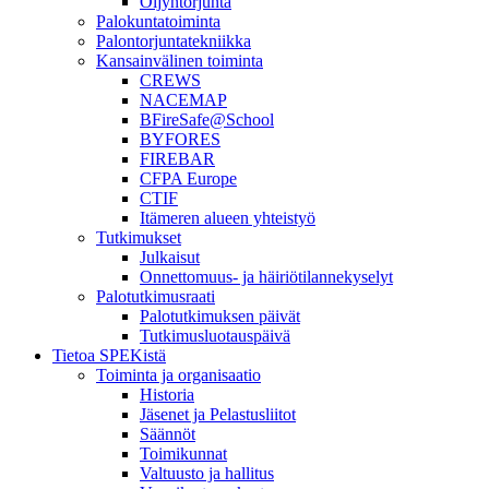
Öljyntorjunta
Palokuntatoiminta
Palontorjuntatekniikka
Kansainvälinen toiminta
CREWS
NACEMAP
BFireSafe@School
BYFORES
FIREBAR
CFPA Europe
CTIF
Itämeren alueen yhteistyö
Tutkimukset
Julkaisut
Onnettomuus- ja häiriötilannekyselyt
Palotutkimusraati
Palotutkimuksen päivät
Tutkimusluotauspäivä
Tietoa SPEKistä
Toiminta ja organisaatio
Historia
Jäsenet ja Pelastusliitot
Säännöt
Toimikunnat
Valtuusto ja hallitus