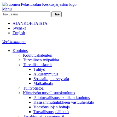
Menu
AJANKOHTAISTA
Svenska
English
Verkkokauppa
Koulutus
Koulutuskalenteri
Turvallinen työpaikka
Turvallisuuskortit
Tulityö
Alkusammutus
Sosiaali- ja terveysala
Matkailuala
Tulityötietoa
Kiinteistön turvallisuuskoulutus
Paloturvallisuustekniikan koulutus
Käsisammutinliikkeen vastuuhenkilö
Väestönsuojan hoitaja
Turvallisuuspäällikkö
Tapahtumat ja seminaarit