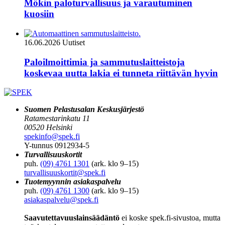
Mökin paloturvallisuus ja varautuminen
kuosiin
16.06.2026
Uutiset
Paloilmoittimia ja sammutuslaitteistoja
koskevaa uutta lakia ei tunneta riittävän hyvin
Suomen Pelastusalan Keskusjärjestö
Ratamestarinkatu 11
00520 Helsinki
spekinfo@spek.fi
Y-tunnus 0912934-5
Turvallisuuskortit
puh.
(09) 4761 1301
(ark. klo 9–15)
turvallisuuskortit@spek.fi
Tuotemyynnin asiakaspalvelu
puh.
(09) 4761 1300
(ark. klo 9–15)
asiakaspalvelu@spek.fi
Saavutettavuuslainsäädäntö
ei koske spek.fi-sivustoa, mutta