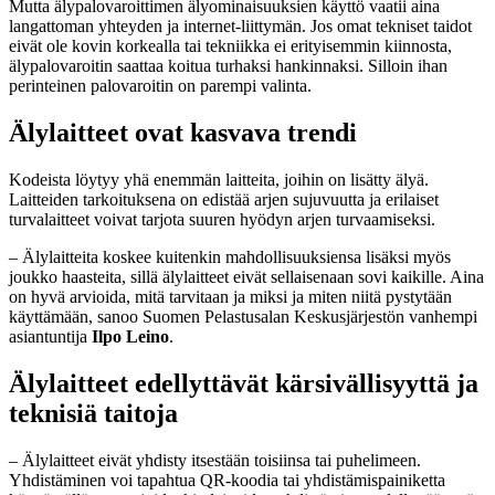
Mutta älypalovaroittimen älyominaisuuksien käyttö vaatii aina
langattoman yhteyden ja internet-liittymän. Jos omat tekniset taidot
eivät ole kovin korkealla tai tekniikka ei erityisemmin kiinnosta,
älypalovaroitin saattaa koitua turhaksi hankinnaksi. Silloin ihan
perinteinen palovaroitin on parempi valinta.
Älylaitteet ovat kasvava trendi
Kodeista löytyy yhä enemmän laitteita, joihin on lisätty älyä.
Laitteiden tarkoituksena on edistää arjen sujuvuutta ja erilaiset
turvalaitteet voivat tarjota suuren hyödyn arjen turvaamiseksi.
– Älylaitteita koskee kuitenkin mahdollisuuksiensa lisäksi myös
joukko haasteita, sillä älylaitteet eivät sellaisenaan sovi kaikille. Aina
on hyvä arvioida, mitä tarvitaan ja miksi ja miten niitä pystytään
käyttämään, sanoo Suomen Pelastusalan Keskusjärjestön vanhempi
asiantuntija
Ilpo Leino
.
Älylaitteet edellyttävät kärsivällisyyttä ja
teknisiä taitoja
– Älylaitteet eivät yhdisty itsestään toisiinsa tai puhelimeen.
Yhdistäminen voi tapahtua QR-koodia tai yhdistämispainiketta