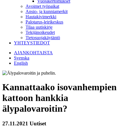
Vuosikertomukset
Avoimet työpaikat
Ansio- ja kunniamerkit
Hautakivimerkki
Palotarus-leirikeskus
Tilaa uutiskirje
Tekijänoikeudet
Tietosuojakäytäntö
YHTEYSTIEDOT
AJANKOHTAISTA
Svenska
English
Kannattaako isovanhempien
kattoon hankkia
älypalovaroitin?
27.11.2021
Uutiset