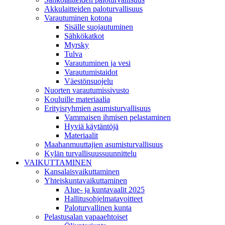
Akkulaitteiden paloturvallisuus
Varautuminen kotona
Sisälle suojautuminen
Sähkökatkot
Myrsky
Tulva
Varautuminen ja vesi
Varautumistaidot
Väestönsuojelu
Nuorten varautumissivusto
Kouluille materiaalia
Erityisryhmien asumisturvallisuus
Vammaisen ihmisen pelastaminen
Hyviä käytäntöjä
Materiaalit
Maahanmuuttajien asumisturvallisuus
Kylän turvallisuussuunnittelu
VAIKUTTAMINEN
Kansalaisvaikuttaminen
Yhteiskuntavaikuttaminen
Alue- ja kuntavaalit 2025
Hallitusohjelmatavoitteet
Paloturvallinen kunta
Pelastusalan vapaaehtoiset