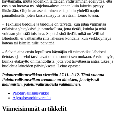
käyttämällä, mutta joidenkin laitteiden yhdistäminen edellyttää, että
ensin on luotava ns. ohjelma-alusta ennen kuin laitteita pystyy
liittämään. Ohjelman asentaminen ei tapahdu yhdellä napin
painalluksella, joten kärsivällisyyttä tarvitaan, Leino toteaa.
– Teknisille tiedoille ja taidoille on tarvetta, kun pitää ymmärtää
erilaisista yhteyksistä ja protokollista, jotta tietää, kuinka ja mitä
voidaan yhdistää toisiinsa. Se, että sinä tiedät, mikä on Wifi tai
Bluetooth, ei välttämättä riitä läheisesi kohdalla, kun verkkoyhteys
katoaa tai laitteita tulisi päivittää.
– Selvitä aina ensin lopullisen käyttäjän eli esimerkiksi läheisesi
tietotaso ja arvioi tarvittavat ominaisuudet sen mukaan. Arvioi myös,
kuinka etäkäyttö on mahdollista, jotta voit tarvittaessa antaa tukea ja
huolehtia laitteiden päivityksestä, Leino opastaa.
Paloturvallisuusviikkoa vietetään 27.11.–3.12. Tänä vuonna
Paloturvallisuusviikon teemana on läheisten, ja erityisesti
ikäihmisten, paloturvallisuudesta välittäminen.
Paloturvallisuusviikko
Älypalovaroitinvertailu
Viimeisimmät artikkelit