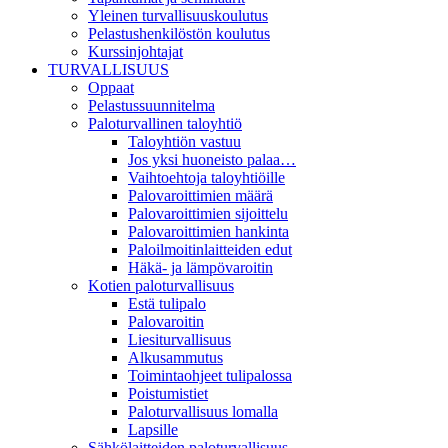
Yleinen turvallisuuskoulutus
Pelastushenkilöstön koulutus
Kurssinjohtajat
TURVALLISUUS
Oppaat
Pelastussuunnitelma
Paloturvallinen taloyhtiö
Taloyhtiön vastuu
Jos yksi huoneisto palaa…
Vaihtoehtoja taloyhtiöille
Palovaroittimien määrä
Palovaroittimien sijoittelu
Palovaroittimien hankinta
Paloilmoitinlaitteiden edut
Häkä- ja lämpövaroitin
Kotien paloturvallisuus
Estä tulipalo
Palovaroitin
Liesiturvallisuus
Alkusammutus
Toimintaohjeet tulipalossa
Poistumistiet
Paloturvallisuus lomalla
Lapsille
Sähkölaitteiden paloturvallisuus