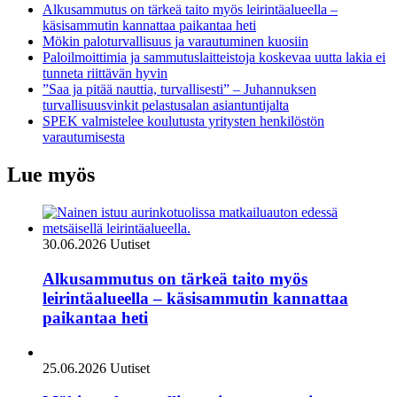
Alkusammutus on tärkeä taito myös leirintäalueella –
käsisammutin kannattaa paikantaa heti
Mökin paloturvallisuus ja varautuminen kuosiin
Paloilmoittimia ja sammutuslaitteistoja koskevaa uutta lakia ei
tunneta riittävän hyvin
”Saa ja pitää nauttia, turvallisesti” – Juhannuksen
turvallisuusvinkit pelastusalan asiantuntijalta
SPEK valmistelee koulutusta yritysten henkilöstön
varautumisesta
Lue myös
30.06.2026
Uutiset
Alkusammutus on tärkeä taito myös
leirintäalueella – käsisammutin kannattaa
paikantaa heti
25.06.2026
Uutiset