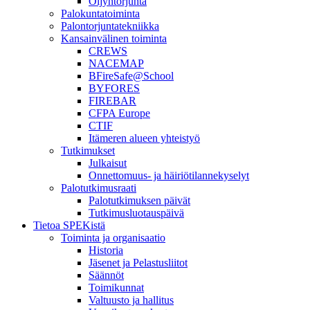
Öljyntorjunta
Palokuntatoiminta
Palontorjuntatekniikka
Kansainvälinen toiminta
CREWS
NACEMAP
BFireSafe@School
BYFORES
FIREBAR
CFPA Europe
CTIF
Itämeren alueen yhteistyö
Tutkimukset
Julkaisut
Onnettomuus- ja häiriötilannekyselyt
Palotutkimusraati
Palotutkimuksen päivät
Tutkimusluotauspäivä
Tietoa SPEKistä
Toiminta ja organisaatio
Historia
Jäsenet ja Pelastusliitot
Säännöt
Toimikunnat
Valtuusto ja hallitus