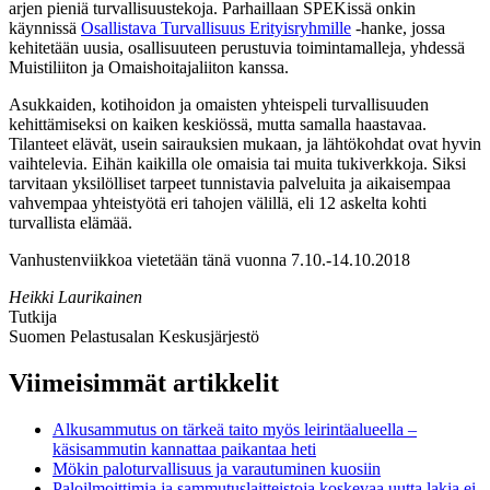
arjen pieniä turvallisuustekoja. Parhaillaan SPEKissä onkin
käynnissä
Osallistava Turvallisuus Erityisryhmille
-hanke, jossa
kehitetään uusia, osallisuuteen perustuvia toimintamalleja, yhdessä
Muistiliiton ja Omaishoitajaliiton kanssa.
Asukkaiden, kotihoidon ja omaisten yhteispeli turvallisuuden
kehittämiseksi on kaiken keskiössä, mutta samalla haastavaa.
Tilanteet elävät, usein sairauksien mukaan, ja lähtökohdat ovat hyvin
vaihtelevia. Eihän kaikilla ole omaisia tai muita tukiverkkoja. Siksi
tarvitaan yksilölliset tarpeet tunnistavia palveluita ja aikaisempaa
vahvempaa yhteistyötä eri tahojen välillä, eli 12 askelta kohti
turvallista elämää.
Vanhustenviikkoa vietetään tänä vuonna 7.10.-14.10.2018
Heikki Laurikainen
Tutkija
Suomen Pelastusalan Keskusjärjestö
Viimeisimmät artikkelit
Alkusammutus on tärkeä taito myös leirintäalueella –
käsisammutin kannattaa paikantaa heti
Mökin paloturvallisuus ja varautuminen kuosiin
Paloilmoittimia ja sammutuslaitteistoja koskevaa uutta lakia ei