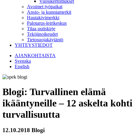
Vuosikertomukset
Avoimet työpaikat
Ansio- ja kunniamerkit
Hautakivimerkki
Palotarus-leirikeskus
Tilaa uutiskirje
Tekijänoikeudet
Tietosuojakäytäntö
YHTEYSTIEDOT
AJANKOHTAISTA
Svenska
English
Blogi: Turvallinen elämä
ikääntyneille – 12 askelta kohti
turvallisuutta
12.10.2018
Blogi