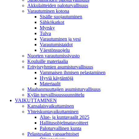
Akkulaitteiden paloturvallisuus
Varautuminen kotona
Sisälle suojautuminen
Sähkökatkot
Myrsky
Tulva
Varautuminen ja vesi
Varautumistaidot
Väestönsuojelu
Nuorten varautumissivusto
Kouluille materiaalia
Erityisryhmien asumisturvallisuus
Vammaisen ihmisen pelastaminen
Hyviä käytäntöjä
Materiaalit
Maahanmuuttajien asumisturvallisuus
Kylän turvallisuussuunnittelu
VAIKUTTAMINEN
Kansalaisvaikuttaminen
Yhteiskuntavaikuttaminen
Alue- ja kuntavaalit 2025
Hallitusohjelmatavoitteet
Paloturvallinen kunta
Pelastusalan vapaaehtoiset