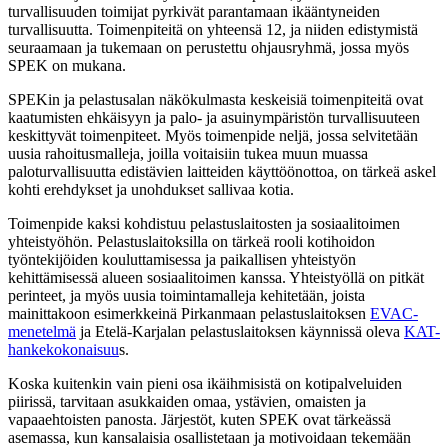
turvallisuuden toimijat pyrkivät parantamaan ikääntyneiden
turvallisuutta. Toimenpiteitä on yhteensä 12, ja niiden edistymistä
seuraamaan ja tukemaan on perustettu ohjausryhmä, jossa myös
SPEK on mukana.
SPEKin ja pelastusalan näkökulmasta keskeisiä toimenpiteitä ovat
kaatumisten ehkäisyyn ja palo- ja asuinympäristön turvallisuuteen
keskittyvät toimenpiteet. Myös toimenpide neljä, jossa selvitetään
uusia rahoitusmalleja, joilla voitaisiin tukea muun muassa
paloturvallisuutta edistävien laitteiden käyttöönottoa, on tärkeä askel
kohti erehdykset ja unohdukset sallivaa kotia.
Toimenpide kaksi kohdistuu pelastuslaitosten ja sosiaalitoimen
yhteistyöhön. Pelastuslaitoksilla on tärkeä rooli kotihoidon
työntekijöiden kouluttamisessa ja paikallisen yhteistyön
kehittämisessä alueen sosiaalitoimen kanssa. Yhteistyöllä on pitkät
perinteet, ja myös uusia toimintamalleja kehitetään, joista
mainittakoon esimerkkeinä Pirkanmaan pelastuslaitoksen
EVAC-
menetelmä
ja Etelä-Karjalan pelastuslaitoksen käynnissä oleva
KAT-
hankekokonaisuu
s.
Koska kuitenkin vain pieni osa ikäihmisistä on kotipalveluiden
piirissä, tarvitaan asukkaiden omaa, ystävien, omaisten ja
vapaaehtoisten panosta. Järjestöt, kuten SPEK ovat tärkeässä
asemassa, kun kansalaisia osallistetaan ja motivoidaan tekemään