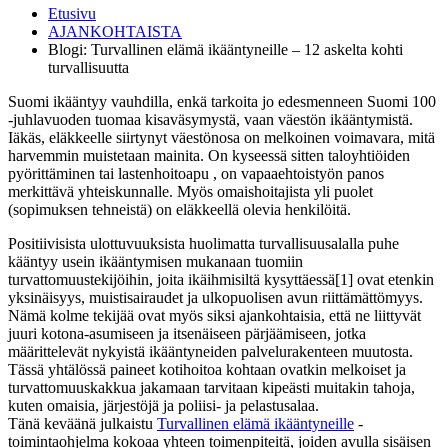
Etusivu
AJANKOHTAISTA
Blogi: Turvallinen elämä ikääntyneille – 12 askelta kohti
turvallisuutta
Suomi ikääntyy vauhdilla, enkä tarkoita jo edesmenneen Suomi 100
-juhlavuoden tuomaa kisaväsymystä, vaan väestön ikääntymistä.
Iäkäs, eläkkeelle siirtynyt väestönosa on melkoinen voimavara, mitä
harvemmin muistetaan mainita. On kyseessä sitten taloyhtiöiden
pyörittäminen tai lastenhoitoapu , on vapaaehtoistyön panos
merkittävä yhteiskunnalle. Myös omaishoitajista yli puolet
(sopimuksen tehneistä) on eläkkeellä olevia henkilöitä.
Positiivisista ulottuvuuksista huolimatta turvallisuusalalla puhe
kääntyy usein ikääntymisen mukanaan tuomiin
turvattomuustekijöihin, joita ikäihmisiltä kysyttäessä[1] ovat etenkin
yksinäisyys, muistisairaudet ja ulkopuolisen avun riittämättömyys.
Nämä kolme tekijää ovat myös siksi ajankohtaisia, että ne liittyvät
juuri kotona-asumiseen ja itsenäiseen pärjäämiseen, jotka
määrittelevät nykyistä ikääntyneiden palvelurakenteen muutosta.
Tässä yhtälössä paineet kotihoitoa kohtaan ovatkin melkoiset ja
turvattomuuskakkua jakamaan tarvitaan kipeästi muitakin tahoja,
kuten omaisia, järjestöjä ja poliisi- ja pelastusalaa.
Tänä keväänä julkaistu
Turvallinen elämä ikääntyneille
-
toimintaohjelma kokoaa yhteen toimenpiteitä, joiden avulla sisäisen