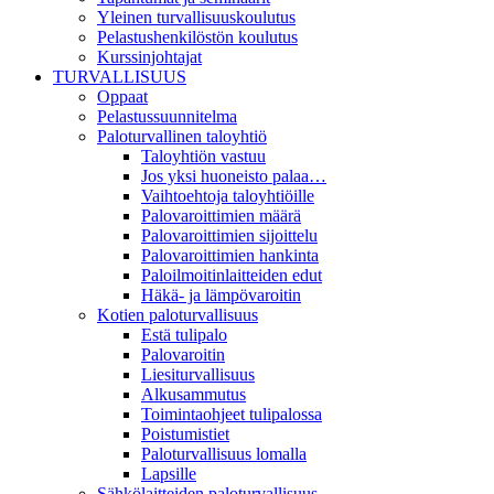
Yleinen turvallisuuskoulutus
Pelastushenkilöstön koulutus
Kurssinjohtajat
TURVALLISUUS
Oppaat
Pelastussuunnitelma
Paloturvallinen taloyhtiö
Taloyhtiön vastuu
Jos yksi huoneisto palaa…
Vaihtoehtoja taloyhtiöille
Palovaroittimien määrä
Palovaroittimien sijoittelu
Palovaroittimien hankinta
Paloilmoitinlaitteiden edut
Häkä- ja lämpövaroitin
Kotien paloturvallisuus
Estä tulipalo
Palovaroitin
Liesiturvallisuus
Alkusammutus
Toimintaohjeet tulipalossa
Poistumistiet
Paloturvallisuus lomalla
Lapsille
Sähkölaitteiden paloturvallisuus