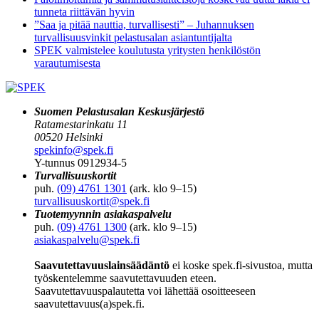
tunneta riittävän hyvin
”Saa ja pitää nauttia, turvallisesti” – Juhannuksen
turvallisuusvinkit pelastusalan asiantuntijalta
SPEK valmistelee koulutusta yritysten henkilöstön
varautumisesta
Suomen Pelastusalan Keskusjärjestö
Ratamestarinkatu 11
00520 Helsinki
spekinfo@spek.fi
Y-tunnus 0912934-5
Turvallisuuskortit
puh.
(09) 4761 1301
(ark. klo 9–15)
turvallisuuskortit@spek.fi
Tuotemyynnin asiakaspalvelu
puh.
(09) 4761 1300
(ark. klo 9–15)
asiakaspalvelu@spek.fi
Saavutettavuuslainsäädäntö
ei koske spek.fi-sivustoa, mutta
työskentelemme saavutettavuuden eteen.
Saavutettavuuspalautetta voi lähettää osoitteeseen
saavutettavuus(a)spek.fi.