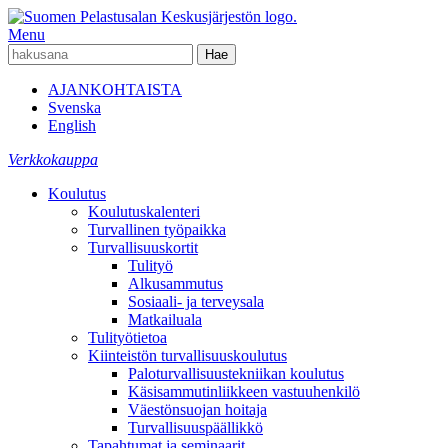
Menu
AJANKOHTAISTA
Svenska
English
Verkkokauppa
Koulutus
Koulutuskalenteri
Turvallinen työpaikka
Turvallisuuskortit
Tulityö
Alkusammutus
Sosiaali- ja terveysala
Matkailuala
Tulityötietoa
Kiinteistön turvallisuuskoulutus
Paloturvallisuustekniikan koulutus
Käsisammutinliikkeen vastuuhenkilö
Väestönsuojan hoitaja
Turvallisuuspäällikkö
Tapahtumat ja seminaarit