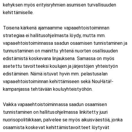
kehyksen myös erityisryhmien asumisen turvallisuuden
kehittämiselle.
Toisena kärkenä ajamaamme vapaaehtoistoiminnan
strategiaa ei hallitusohjelmasta löydy, mutta mm.
vapaaehtoistoiminnassa saadun osaamisen tunnistaminen ja
tunnustaminen on mainittu yhtenä nuorten osallisuuden
edistämistä koskevana linjauksena. Samassa on myös
asetettu tavoitteeksi koulujen ja järjestöjen yhteistyön
edistäminen. Nämä istuvat hyvin mm. pelastusalan
vapaaehtoistoiminnan kehittämiseen sekä NouHätä!-
kampanjassa tehtävään kouluyhteistyöhön.
Vaikka vapaaehtoistoiminnassa saadun osaamisen
tunnistaminen on hallitusohjelmassa linkitetty juuri
nuorisopolitiikkaan, palvelee se myös aikuisväestöä, jonka
osaamista koskevat kehittämistavoitteet löytyvät