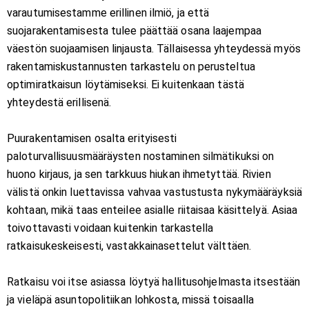
varautumisestamme erillinen ilmiö, ja että
suojarakentamisesta tulee päättää osana laajempaa
väestön suojaamisen linjausta. Tällaisessa yhteydessä myös
rakentamiskustannusten tarkastelu on perusteltua
optimiratkaisun löytämiseksi. Ei kuitenkaan tästä
yhteydestä erillisenä.
Puurakentamisen osalta erityisesti
paloturvallisuusmääräysten nostaminen silmätikuksi on
huono kirjaus, ja sen tarkkuus hiukan ihmetyttää. Rivien
välistä onkin luettavissa vahvaa vastustusta nykymääräyksiä
kohtaan, mikä taas enteilee asialle riitaisaa käsittelyä. Asiaa
toivottavasti voidaan kuitenkin tarkastella
ratkaisukeskeisesti, vastakkainasettelut välttäen.
Ratkaisu voi itse asiassa löytyä hallitusohjelmasta itsestään
ja vieläpä asuntopolitiikan lohkosta, missä toisaalla