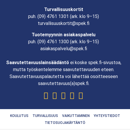
Turvallisuuskortit
puh.
(09) 4761 1301
(ark. klo 9–15)
turvallisuuskortit@spek.fi
Tuotemyynnin asiakaspalvelu
puh.
(09) 4761 1300
(ark. klo 9–15)
asiakaspalvelu@spek.fi
Saavutettavuuslainsäädäntö
ei koske spek.fi-sivustoa,
mutta työskentelemme saavutettavuuden eteen.
Saavutettavuuspalautetta voi lähettää osoitteeseen
saavutettavuus(a)spek.fi.
KOULUTUS
TURVALLISUUS
VAIKUTTAMINEN
YHTEYSTIEDOT
TIETOSUOJAKÄYTÄNTÖ