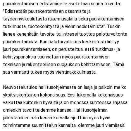
puurakentamisen edistämiselle asetetaan suuria toiveita:
”Edistetään puurakentamisen osaamista ja
täydennyskoulutusta rakennusalalla sekä puurakentamisen
tutkimusta, tuotekehitystä ja vienninedistämistä”. Tuskin
lienee kenenkään tavoite tai intressi tuottaa paloturvatonta
puurakentamista. Kun paloturvallisuus keskeisesti liittyy
juuri puurakentamiseen, on perusteltua, että tutkimus- ja
kehityspanoksia suunnataan myös puurakentamisen
teknisen ja rakenteellisen suojauksen kehittämiseen. Tämä
saa varmasti tukea myös vientinäkökulmasta.
Neuvottelutulos hallitusohjelmasta on laaja ja paikoin melko
yksityiskohtainen kokonaisuus. Ensi lukemalla kokonaisuus
vaikuttaa kuitenkin hyvältä ja on monessa suhteessa linjassa
omienkin tavoitteidemme kanssa. Hallitusohjelman
julkistaminen näin kesän korvalla ajoittuu myös hyvin
toimintamme suunnittelun kannalta; olemme juuri viemässä