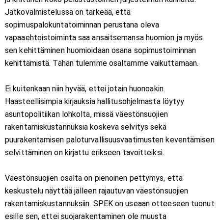
Jatkovalmistelussa on tärkeää, että
sopimuspalokuntatoiminnan perustana oleva
vapaaehtoistoiminta saa ansaitsemansa huomion ja myös
sen kehittäminen huomioidaan osana sopimustoiminnan
kehittämistä. Tähän tulemme osaltamme vaikuttamaan.
Ei kuitenkaan niin hyvää, ettei jotain huonoakin.
Haasteellisimpia kirjauksia hallitusohjelmasta löytyy
asuntopolitiikan lohkolta, missä väestönsuojien
rakentamiskustannuksia koskeva selvitys sekä
puurakentamisen paloturvallisuusvaatimusten keventämisen
selvittäminen on kirjattu erikseen tavoitteiksi.
Väestönsuojien osalta on pienoinen pettymys, että
keskustelu näyttää jälleen rajautuvan väestönsuojien
rakentamiskustannuksiin. SPEK on useaan otteeseen tuonut
esille sen, ettei suojarakentaminen ole muusta