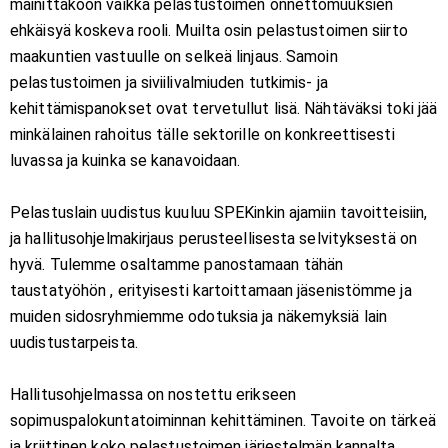
mainittakoon vaikka pelastustoimen onnettomuuksien
ehkäisyä koskeva rooli. Muilta osin pelastustoimen siirto
maakuntien vastuulle on selkeä linjaus. Samoin
pelastustoimen ja siviilivalmiuden tutkimis- ja
kehittämispanokset ovat tervetullut lisä. Nähtäväksi toki jää
minkälainen rahoitus tälle sektorille on konkreettisesti
luvassa ja kuinka se kanavoidaan.
Pelastuslain uudistus kuuluu SPEKinkin ajamiin tavoitteisiin,
ja hallitusohjelmakirjaus perusteellisesta selvityksestä on
hyvä. Tulemme osaltamme panostamaan tähän
taustatyöhön , erityisesti kartoittamaan jäsenistömme ja
muiden sidosryhmiemme odotuksia ja näkemyksiä lain
uudistustarpeista.
Hallitusohjelmassa on nostettu erikseen
sopimuspalokuntatoiminnan kehittäminen. Tavoite on tärkeä
ja kriittinen koko pelastustoimen järjestelmän kannalta.