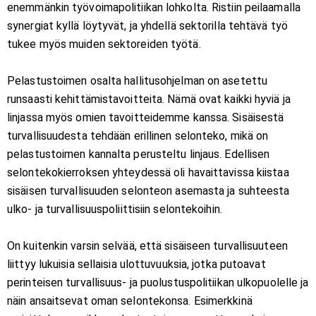
enemmänkin työvoimapolitiikan lohkolta. Ristiin peilaamalla
synergiat kyllä löytyvät, ja yhdellä sektorilla tehtävä työ
tukee myös muiden sektoreiden työtä.
Pelastustoimen osalta hallitusohjelman on asetettu
runsaasti kehittämistavoitteita. Nämä ovat kaikki hyviä ja
linjassa myös omien tavoitteidemme kanssa. Sisäisestä
turvallisuudesta tehdään erillinen selonteko, mikä on
pelastustoimen kannalta perusteltu linjaus. Edellisen
selontekokierroksen yhteydessä oli havaittavissa kiistaa
sisäisen turvallisuuden selonteon asemasta ja suhteesta
ulko- ja turvallisuuspoliittisiin selontekoihin.
On kuitenkin varsin selvää, että sisäiseen turvallisuuteen
liittyy lukuisia sellaisia ulottuvuuksia, jotka putoavat
perinteisen turvallisuus- ja puolustuspolitiikan ulkopuolelle ja
näin ansaitsevat oman selontekonsa. Esimerkkinä