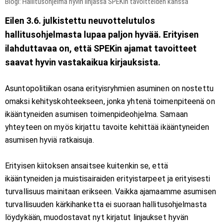
Blogi: Hallitusohjelma hyvin linjassa SPEKin tavoitteiden kanssa
Eilen 3.6. julkistettu neuvottelutulos
hallitusohjelmasta lupaa paljon hyvää. Erityisen
ilahduttavaa on, että SPEKin ajamat tavoitteet
saavat hyvin vastakaikua kirjauksista.
Asuntopolitiikan osana erityisryhmien asuminen on nostettu
omaksi kehityskohteekseen, jonka yhtenä toimenpiteenä on
ikääntyneiden asumisen toimenpideohjelma. Samaan
yhteyteen on myös kirjattu tavoite kehittää ikääntyneiden
asumisen hyviä ratkaisuja.
Erityisen kiitoksen ansaitsee kuitenkin se, että
ikääntyneiden ja muistisairaiden erityistarpeet ja erityisesti
turvallisuus mainitaan erikseen. Vaikka ajamaamme asumisen
turvallisuuden kärkihanketta ei suoraan hallitusohjelmasta
löydykään, muodostavat nyt kirjatut linjaukset hyvän