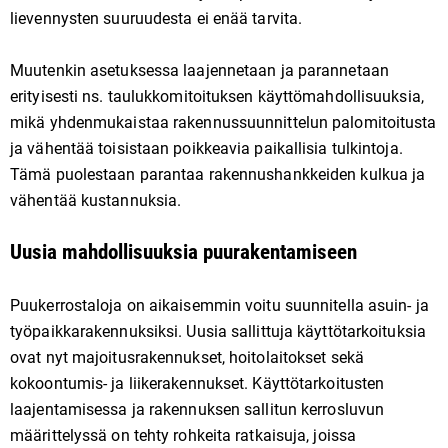
lievennysten suuruudesta ei enää tarvita.
Muutenkin asetuksessa laajennetaan ja parannetaan
erityisesti ns. taulukkomitoituksen käyttömahdollisuuksia,
mikä yhdenmukaistaa rakennussuunnittelun palomitoitusta
ja vähentää toisistaan poikkeavia paikallisia tulkintoja.
Tämä puolestaan parantaa rakennushankkeiden kulkua ja
vähentää kustannuksia.
Uusia mahdollisuuksia puurakentamiseen
Puukerrostaloja on aikaisemmin voitu suunnitella asuin- ja
työpaikkarakennuksiksi. Uusia sallittuja käyttötarkoituksia
ovat nyt majoitusrakennukset, hoitolaitokset sekä
kokoontumis- ja liikerakennukset. Käyttötarkoitusten
laajentamisessa ja rakennuksen sallitun kerrosluvun
määrittelyssä on tehty rohkeita ratkaisuja, joissa