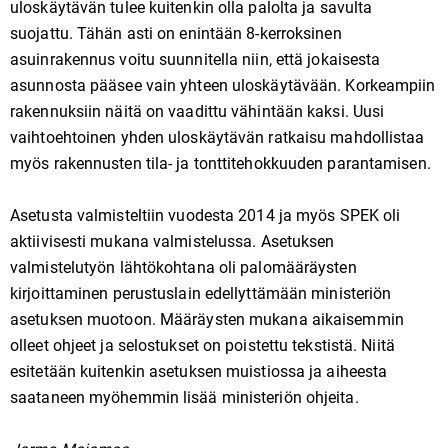
uloskäytävän tulee kuitenkin olla palolta ja savulta
suojattu. Tähän asti on enintään 8-kerroksinen
asuinrakennus voitu suunnitella niin, että jokaisesta
asunnosta pääsee vain yhteen uloskäytävään. Korkeampiin
rakennuksiin näitä on vaadittu vähintään kaksi. Uusi
vaihtoehtoinen yhden uloskäytävän ratkaisu mahdollistaa
myös rakennusten tila- ja tonttitehokkuuden parantamisen.
Asetusta valmisteltiin vuodesta 2014 ja myös SPEK oli
aktiivisesti mukana valmistelussa. Asetuksen
valmistelutyön lähtökohtana oli palomääräysten
kirjoittaminen perustuslain edellyttämään ministeriön
asetuksen muotoon. Määräysten mukana aikaisemmin
olleet ohjeet ja selostukset on poistettu tekstistä. Niitä
esitetään kuitenkin asetuksen muistiossa ja aiheesta
saataneen myöhemmin lisää ministeriön ohjeita.