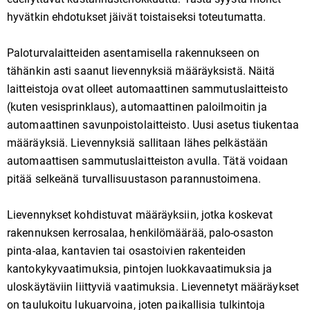
hyvätkin ehdotukset jäivät toistaiseksi toteutumatta.
Paloturvalaitteiden asentamisella rakennukseen on
tähänkin asti saanut lievennyksiä määräyksistä. Näitä
laitteistoja ovat olleet automaattinen sammutuslaitteisto
(kuten vesisprinklaus), automaattinen paloilmoitin ja
automaattinen savunpoistolaitteisto. Uusi asetus tiukentaa
määräyksiä. Lievennyksiä sallitaan lähes pelkästään
automaattisen sammutuslaitteiston avulla. Tätä voidaan
pitää selkeänä turvallisuustason parannustoimena.
Lievennykset kohdistuvat määräyksiin, jotka koskevat
rakennuksen kerrosalaa, henkilömäärää, palo-osaston
pinta-alaa, kantavien tai osastoivien rakenteiden
kantokykyvaatimuksia, pintojen luokkavaatimuksia ja
uloskäytäviin liittyviä vaatimuksia. Lievennetyt määräykset
on taulukoitu lukuarvoina, joten paikallisia tulkintoja