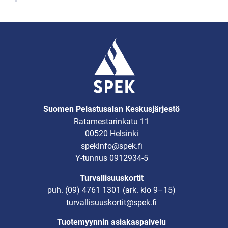
Suomen Pelastusalan Keskusjärjestö
Ratamestarinkatu 11
00520 Helsinki
spekinfo@spek.fi
Y-tunnus 0912934-5
Turvallisuuskortit
puh.
(09) 4761 1301
(ark. klo 9–15)
turvallisuuskortit@spek.fi
Tuotemyynnin asiakaspalvelu