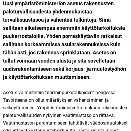
Uusi ympäristöministeriön asetus rakennusten
paloturvallisuudesta yhdenmukaistaa
turvallisuustasoa ja vähentää tulkintoja. Siinä
sallitaan aikaisempaa enemmän käyttötarkoituksia
puukerrostaloille. Yhden porraskäytävän ratkaisut
sallitaan korkeammissa asuinrakennuksissa kuin
tähän asti, jos rakennus sprinklataan. Asetus on
tullut voimaan vuoden alusta ja sitä sovelletaan
uudisrakentamiseen sekä korjaus- ja muutostyöhön
ja käyttötarkoituksen muuttamiseen.
Asetus valmisteltiin ”norminpurkutalkoiden” hengessä.
Tavoitteena on ollut määräyksien vähentäminen ja
selkeyttäminen. Ympäristöministeriön mukaan rakennusten
paloturvallisuuden nykyinen vaatimustaso on riittävä.
Vaatimustason parantamiseen tähtäävät säädösmuutokset
edellyttävät kustannustehokkuutta. Tästä syystä monet