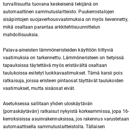
turvallisuutta tuovana keskeisenä tekijänä on
automaattinen sammutuslaitteisto. Puukerrostalojen
sisäpintojen suojaverhousvaatimuksia on myös lievennetty,
mikä osaltaan parantaa arkkitehtisuunnittelun
mahdollisuuksia.
Palava-aineisten lämmöneristeiden käyttöön liittyviä
vaatimuksia on tarkennettu. Lämmöneristeen on tietyissä
tapauksissa täytettävä myös eristävältä osaltaan
taulukoissa esitetyt luokkavaatimukset. Tämä karsii pois
ratkaisuja, joissa eristeen pintaosat täyttävät taulukoiden
vaatimukset, mutta sisäosat eivät.
Asetuksessa sallitaan yhden uloskäytävän
(porraskäytävän) ratkaisut nykyistä korkeammissa, jopa 16-
kerroksisissa asuinrakennuksissa, jos rakennus varustetaan
automaattisella sammutuslaitteistolla. Tällaisen