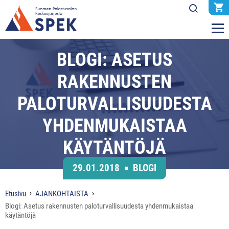
BLOGI: ASETUS
RAKENNUSTEN
PALOTURVALLISUUDESTA
YHDENMUKAISTAA
KÄYTÄNTÖJÄ
29.01.2018
BLOGI
Etusivu
AJANKOHTAISTA
Blogi: Asetus rakennusten paloturvallisuudesta yhdenmukaistaa
käytäntöjä