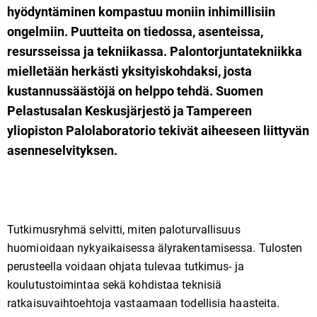
hyödyntäminen kompastuu moniin inhimillisiin
ongelmiin. Puutteita on tiedossa, asenteissa,
resursseissa ja tekniikassa. Palontorjuntatekniikka
mielletään herkästi yksityiskohdaksi, josta
kustannussäästöjä on helppo tehdä. Suomen
Pelastusalan Keskusjärjestö ja Tampereen
yliopiston Palolaboratorio tekivät aiheeseen liittyvän
asenneselvityksen.
Tutkimusryhmä selvitti, miten paloturvallisuus
huomioidaan nykyaikaisessa älyrakentamisessa. Tulosten
perusteella voidaan ohjata tulevaa tutkimus- ja
koulutustoimintaa sekä kohdistaa teknisiä
ratkaisuvaihtoehtoja vastaamaan todellisia haasteita.