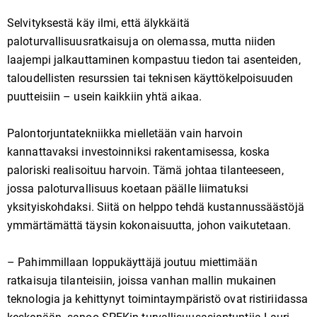
Selvityksestä käy ilmi, että älykkäitä
paloturvallisuusratkaisuja on olemassa, mutta niiden
laajempi jalkauttaminen kompastuu tiedon tai asenteiden,
taloudellisten resurssien tai teknisen käyttökelpoisuuden
puutteisiin – usein kaikkiin yhtä aikaa.
Palontorjuntatekniikka mielletään vain harvoin
kannattavaksi investoinniksi rakentamisessa, koska
paloriski realisoituu harvoin. Tämä johtaa tilanteeseen,
jossa paloturvallisuus koetaan päälle liimatuksi
yksityiskohdaksi. Siitä on helppo tehdä kustannussäästöjä
ymmärtämättä täysin kokonaisuutta, johon vaikutetaan.
– Pahimmillaan loppukäyttäjä joutuu miettimään
ratkaisuja tilanteisiin, joissa vanhan mallin mukainen
teknologia ja kehittynyt toimintaympäristö ovat ristiriidassa