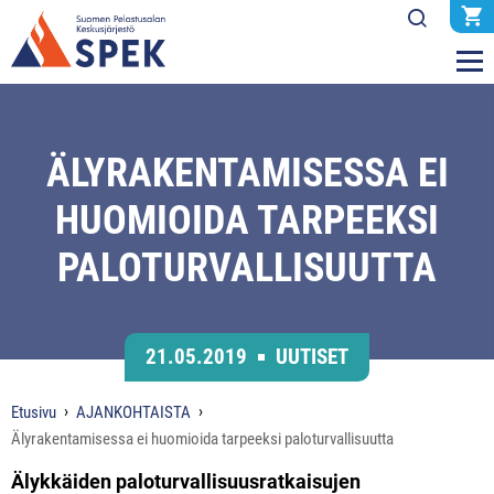
ÄLYRAKENTAMISESSA EI
HUOMIOIDA TARPEEKSI
PALOTURVALLISUUTTA
21.05.2019
UUTISET
Etusivu
AJANKOHTAISTA
Älyrakentamisessa ei huomioida tarpeeksi paloturvallisuutta
Älykkäiden paloturvallisuusratkaisujen