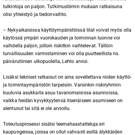
tulkintoja on paljon. Tutkimustiimin mukaan ratkaisuna
olisi yhteistyö ja tiedonvaihto.
– Nykyaikaisissa käyttöympäristöissä tilat voivat myös olla
käytössä ympäri vuorokauden ja toiminnan luonne voi
vaihdella paljon, jolloin riskitkin vaihtelevat. Tällöin
turvallisuuden varmistaminen voi olla puutteellista ns.
päivärutiinien ulkopuolella, Lehto arvioi.
Lisäksi tekniset ratkaisut on aina sovellettava niiden käyttö-
ja toimintaympäristön tarpeisiin. Varsinkin riskiryhmiin
kuuluvia asukkaita asuu tavanomaisissa asunnoissa,
vaikka heidän kyvykkyytensä itsenäiseen asumiseen on
alentunut tai sitä ei ole arvioitu.
Toteutusprosessi sisälsi teemahaastatteluja eri
kaupungeissa, joissa on ollut vahvasti esillä älykkäiden