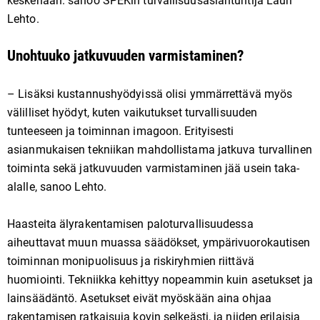
keskenään. sanoo SPEKin turvallisuusasiantuntija Lauri
Lehto.
Unohtuuko jatkuvuuden varmistaminen?
– Lisäksi kustannushyödyissä olisi ymmärrettävä myös
välilliset hyödyt, kuten vaikutukset turvallisuuden
tunteeseen ja toiminnan imagoon. Erityisesti
asianmukaisen tekniikan mahdollistama jatkuva turvallinen
toiminta sekä jatkuvuuden varmistaminen jää usein taka-
alalle, sanoo Lehto.
Haasteita älyrakentamisen paloturvallisuudessa
aiheuttavat muun muassa säädökset, ympärivuorokautisen
toiminnan monipuolisuus ja riskiryhmien riittävä
huomiointi. Tekniikka kehittyy nopeammin kuin asetukset ja
lainsäädäntö. Asetukset eivät myöskään aina ohjaa
rakentamisen ratkaisuja kovin selkeästi, ja niiden erilaisia