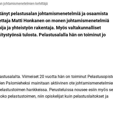
n johtamismenetelmien kehittäjä
tänyt pelastusalan johtamismenetelmiä ja osaamista
pettaja Matti Honkanen on monen johtamismenetelmiä
ja ja yhteistyön rakentaja. Myös valtakunnalliset
ystyönsä tulosta. Pelastusalalla hän on toiminut jo
tusalalta. Viimeiset 20 vuotta hän on toiminut Pelastusopist
den Palomieheksi mainitaan aktiivinen ote johtamismenetelmie
elastustoimen hankkeissa. Perusteluissa nousee esiin myös se
 pelastustoimen, niin opiskelijat kuin pelastuslaitokset ja