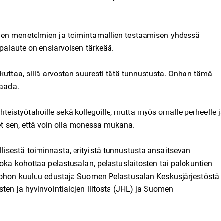
ien menetelmien ja toimintamallien testaamisen yhdessä
 palaute on ensiarvoisen tärkeää.
kuttaa, sillä arvostan suuresti tätä tunnustusta. Onhan tämä
saada.
a yhteistyötahoille sekä kollegoille, mutta myös omalle perheelle 
eet sen, että voin olla monessa mukana.
isestä toiminnasta, erityistä tunnustusta ansaitsevan
oka kohottaa pelastusalan, pelastuslaitosten tai palokuntien
 johon kuuluu edustaja Suomen Pelastusalan Keskusjärjestöstä
ten ja hyvinvointialojen liitosta (JHL) ja Suomen