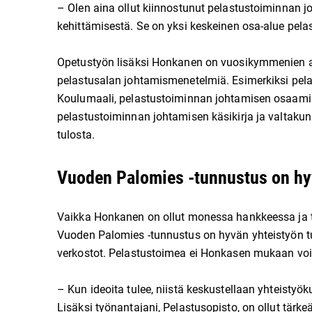
– Olen aina ollut kiinnostunut pelastustoiminnan
kehittämisestä. Se on yksi keskeinen osa-alue pelas
Opetustyön lisäksi Honkanen on vuosikymmenien a
pelastusalan johtamismenetelmiä. Esimerkiksi pel
Koulumaali, pelastustoiminnan johtamisen osaamisk
pelastustoiminnan johtamisen käsikirja ja valtaku
tulosta.
Vuoden Palomies -tunnustus on hy
Vaikka Honkanen on ollut monessa hankkeessa ja t
Vuoden Palomies -tunnustus on hyvän yhteistyön tul
verkostot. Pelastustoimea ei Honkasen mukaan voisi
– Kun ideoita tulee, niistä keskustellaan yhteisty
Lisäksi työnantajani, Pelastusopisto, on ollut tärke