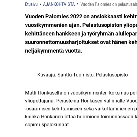
Etusivu
AJANKOHTAISTA
Vuoden Palomies on pelastusala
Vuoden Palomies 2022 on ansiokkaasti kehit
vuosikymmenien ajan. Pelastusopiston ylio
kehittäneen hankkeen ja työryhmän alullepani
suuronnettomuusharjoitukset ovat hänen kehit
neljäkymmentä vuotta.
Kuvaaja: Santtu Tuomisto, Pelastusopisto
Matti Honkasella on vuosikymmenten kokemus pelas
yliopettajana. Perusteina Honkasen valinnalle Vuo
-osaamisen kehittämiseen sekä vaikuttaminen eri p
kuinka Honkanen ottaa huomioon toiminnassaan koko
sopimuspalokunnat.