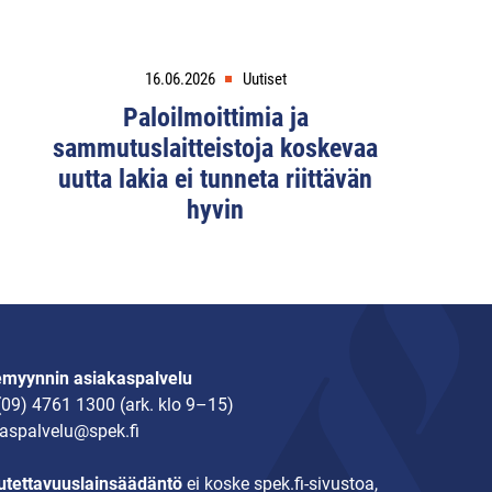
16.06.2026
Uutiset
Paloilmoittimia ja
sammutuslaitteistoja koskevaa
uutta lakia ei tunneta riittävän
hyvin
emyynnin asiakaspalvelu
(09) 4761 1300
(ark. klo 9–15)
aspalvelu@spek.fi
tettavuuslainsäädäntö
ei koske spek.fi-sivustoa,