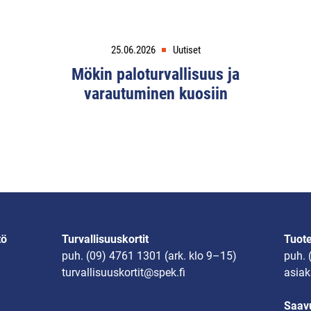
25.06.2026
Uutiset
Mökin paloturvallisuus ja
varautuminen kuosiin
tö
Turvallisuuskortit
Tuot
puh.
(09) 4761 1301
(ark. klo 9–15)
puh.
turvallisuuskortit@spek.fi
asiak
Saavu