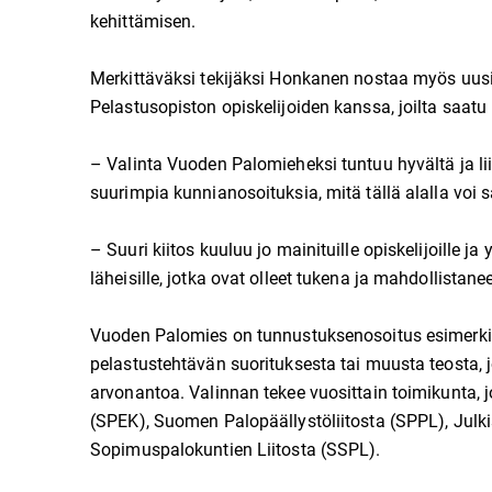
kehittämisen.
Merkittäväksi tekijäksi Honkanen nostaa myös uus
Pelastusopiston opiskelijoiden kanssa, joilta saatu
– Valinta Vuoden Palomieheksi tuntuu hyvältä ja lii
suurimpia kunnianosoituksia, mitä tällä alalla voi 
– Suuri kiitos kuuluu jo mainituille opiskelijoille j
läheisille, jotka ovat olleet tukena ja mahdollistan
Vuoden Palomies on tunnustuksenosoitus esimerkill
pelastustehtävän suorituksesta tai muusta teosta, j
arvonantoa. Valinnan tekee vuosittain toimikunta,
(SPEK), Suomen Palopäällystöliitosta (SPPL), Julkis
Sopimuspalokuntien Liitosta (SSPL).