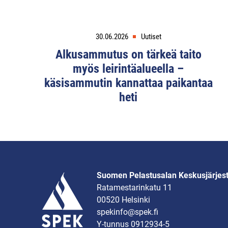
30.06.2026
Uutiset
Alkusammutus on tärkeä taito
myös leirintäalueella –
käsisammutin kannattaa paikantaa
heti
Suomen Pelastusalan Keskusjärjes
Ratamestarinkatu 11
00520 Helsinki
spekinfo@spek.fi
Y-tunnus 0912934-5