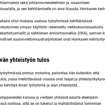
 johtamisesta sekä johtamismenetelmien ja -osaamisen
tusalalla, ja sen kehittämiselle on aina tilausta, Honkanen kert
ikana ollut mukana useissa työryhmissä kehittämässä
astustoimen omaan käyttöön rakennettu verkkokoulutusalusta
artoitusmallit ja sähköinen arviointisovellus (OKA), samoin k
nnalliset suuronnettomuusharjoitukset ovat Honkasen kehityst
vän yhteistyön tulos
yöryhmässä primus motorina, painottaa hän kuitenkin, että
os, jossa merkittävässä osassa ovat laajat ja yhteistyökykyis
 kehittää ilman työryhmiä ja alan yhteistyötä.
ökumppaneiden kanssa ja viedään yhdessä asioita eteenpäin.
ässä roolissa, sillä se on tukenut ja mahdollistanut toiminnan