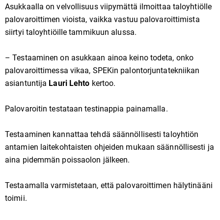
Asukkaalla on velvollisuus viipymättä ilmoittaa taloyhtiölle
palovaroittimen vioista, vaikka vastuu palovaroittimista
siirtyi taloyhtiöille tammikuun alussa.
– Testaaminen on asukkaan ainoa keino todeta, onko
palovaroittimessa vikaa, SPEKin palontorjuntatekniikan
asiantuntija
Lauri Lehto
kertoo.
Palovaroitin testataan testinappia painamalla.
Testaaminen kannattaa tehdä säännöllisesti taloyhtiön
antamien laitekohtaisten ohjeiden mukaan säännöllisesti ja
aina pidemmän poissaolon jälkeen.
Testaamalla varmistetaan, että palovaroittimen hälytinääni
toimii.