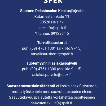
Suomen Pelastusalan Keskusjärjestö
Ratamestarinkatu 11
00520 Helsinki
spekinfo@spek.fi
Y-tunnus 0912934-5
Turvallisuuskortit
puh.
(09) 4761 1301
(ark. klo 9–15)
turvallisuuskortit@spek.fi
Tuotemyynnin asiakaspalvelu
puh.
(09) 4761 1300
(ark. klo 9–15)
asiakaspalvelu@spek.fi
Saavutettavuuslainsäädäntö
ei koske spek.fi-sivustoa,
mutta työskentelemme saavutettavuuden eteen.
Saavutettavuuspalautetta voi lähettää osoitteeseen
saavutettavuus(a)spek.fi.