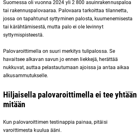
Suomessa oli vuonna 2024 yli 2 800 asuinrakennuspaloa
tai rakennuspalovaaraa. Palovaara tarkoittaa tilannetta,
jossa on tapahtunut syttyminen palosta, kuumenemisesta
tai kärähtämisestä, mutta palo ei ole levinnyt
syttymispisteestä.
Palovaroittimella on suuri merkitys tulipalossa. Se
havaitsee alkavan savun jo ennen liekkejä, herättää
nukkuvat, auttaa pelastautumaan ajoissa ja antaa aikaa
alkusammutukselle.
Hiljaisella palovaroittimella ei tee yhtään
mitään
Kun palovaroittimen testinappia painaa, pitäisi
varoittimesta kuulua ääni.