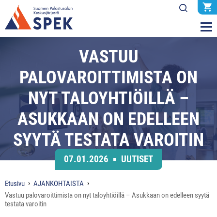
VASTUU
PALOVAROITTIMISTA ON
NYT TALOYHTIÖILLÄ –
ASUKKAAN ON EDELLEEN
SYYTÄ TESTATA VAROITIN
07.01.2026
UUTISET
Etusivu
AJANKOHTAISTA
Vastuu palovaroittimista on nyt taloyhtiöillä – Asukkaan on edelleen syytä
testata varoitin