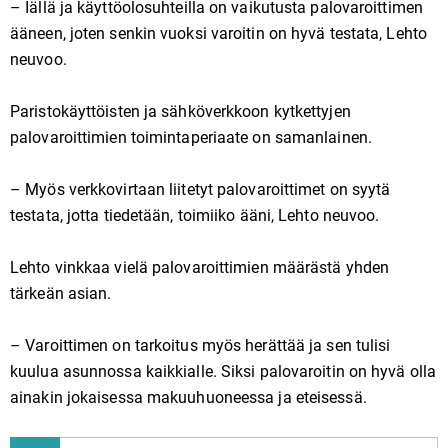
– Iällä ja käyttöolosuhteilla on vaikutusta palovaroittimen
ääneen, joten senkin vuoksi varoitin on hyvä testata, Lehto
neuvoo.
Paristokäyttöisten ja sähköverkkoon kytkettyjen
palovaroittimien toimintaperiaate on samanlainen.
– Myös verkkovirtaan liitetyt palovaroittimet on syytä
testata, jotta tiedetään, toimiiko ääni, Lehto neuvoo.
Lehto vinkkaa vielä palovaroittimien määrästä yhden
tärkeän asian.
– Varoittimen on tarkoitus myös herättää ja sen tulisi
kuulua asunnossa kaikkialle. Siksi palovaroitin on hyvä olla
ainakin jokaisessa makuuhuoneessa ja eteisessä.