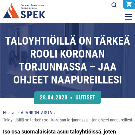
TALOYHTIÖILLÄ ON TÄRKEÄ
ROOLI KORONAN
TORJUNNASSA – JAA
OHJEET NAAPUREILLESI
28.04.2020
UUTISET
Etusivu
AJANKOHTAISTA
Taloyhtiöillä on tärkeä rooli koronan torjunnassa – jaa ohjeet naapureillesi
Iso osa suomalaisista asuu taloyhtiöissä, joten