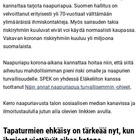
kannattaa tarjota naapuriapua. Suomen hallitus on
velvoittanut erityisesti yli 70-vuotiaat välttämään
ylimääräisiä ihmiskontakteja. Myös sairauden takia
riskiryhmiin kuuluvat eivät voi käydä normaalisti kaupassa.
Vakavan koronan riskiryhmiin kuuluu yli miljoona
suomalaista.
Naapuriapu korona-aikana kannattaa hoitaa niin, että siitä
aiheutuu mahdollisimman pieni riski omalle ja naapurien
turvallisuudelle. SPEK on yhdessä Eläkeliiton kanssa
tuottanut
Näin annat naapuriapua turvallisemmin -ohjeet
.
Kerro naapuriavusta talon sosiaalisen median kanavissa ja
ilmoitustaululla jutun alla olevien linkkien avulla.
Tapaturmien ehkäisy on tärkeää nyt, kun