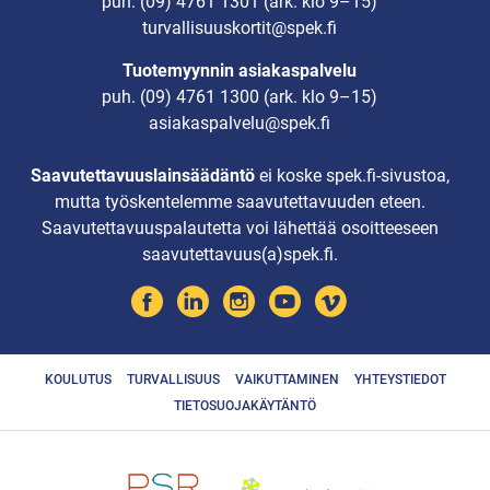
puh.
(09) 4761 1301
(ark. klo 9–15)
turvallisuuskortit@spek.fi
Tuotemyynnin asiakaspalvelu
puh.
(09) 4761 1300
(ark. klo 9–15)
asiakaspalvelu@spek.fi
Saavutettavuuslainsäädäntö
ei koske spek.fi-sivustoa,
mutta työskentelemme saavutettavuuden eteen.
Saavutettavuuspalautetta voi lähettää osoitteeseen
saavutettavuus(a)spek.fi.
KOULUTUS
TURVALLISUUS
VAIKUTTAMINEN
YHTEYSTIEDOT
TIETOSUOJAKÄYTÄNTÖ