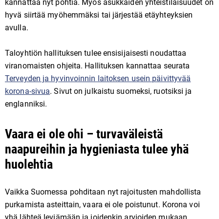
kannattaa nyt pohtia. Myös asukkaiden yhteistilaisuudet on
hyvä siirtää myöhemmäksi tai järjestää etäyhteyksien
avulla.
Taloyhtiön hallituksen tulee ensisijaisesti noudattaa
viranomaisten ohjeita. Hallituksen kannattaa seurata
Terveyden ja hyvinvoinnin laitoksen usein päivittyvää
korona-sivua
. Sivut on julkaistu suomeksi, ruotsiksi ja
englanniksi.
Vaara ei ole ohi – turvaväleistä
naapureihin ja hygieniasta tulee yhä
huolehtia
Vaikka Suomessa pohditaan nyt rajoitusten mahdollista
purkamista asteittain, vaara ei ole poistunut. Korona voi
yhä lähteä leviämään ja joidenkin arvioiden mukaan