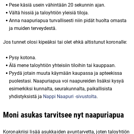
Pese käsiä usein vähintään 20 sekunnin ajan.
Vältä hissiä ja taloyhtiön yleisiä tiloja.
Anna naapuriapua turvallisesti niin pidät huolta omasta
ja muiden terveydestä.
Jos tunnet olosi kipeäksi tai olet ehkä altistunut koronalle:
Pysy kotona.
Älä mene taloyhtiön yhteisiin tiloihin tai kauppaan.
Pyydä jotain muuta käymään kaupassa ja apteekissa
puolestasi. Naapuriapua voi naapureiden lisäksi kysyä
esimerkiksi kunnalta, seurakunnalta, paikallisista
yhdistyksistä ja
Nappi Naapuri -sivustolta
.
Moni asukas tarvitsee nyt naapuriapua
Koronakriisi lisää asukkaiden avuntarvetta, joten taloyhtiön