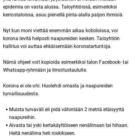
epidemia on vasta alussa. Taloyhtiöissä, esimerkiksi
kerrostaloissa, asuu pienellä pinta-alalla paljon ihmisiä.
Nyt kun moni viettää enemmän aikaa kotioloissa, voi
korona levitä helposti naapureiden kesken. Taloyhtiön
hallitus voi auttaa ehkäisemään koronatartuntoja.
Nämä ohjeet voit kopioida esimerkiksi talon Facebook- tai
Whatsapp-ryhmään ja ilmoitustaululle.
Korona ei ole ohi. Huolehdi omasta ja naapureiden
turvallisuudesta.
Muista turvaväli eli pidä vähintään 2 metriä etäisyyttä
naapureihin.
Aivasta tai yski kertakäyttöiseen nenäliinaan tai hihaan.
Heitä nenäliina heti roskikseen.