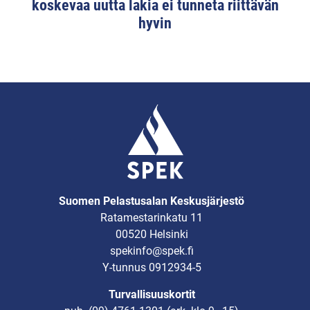
koskevaa uutta lakia ei tunneta riittävän
hyvin
Suomen Pelastusalan Keskusjärjestö
Ratamestarinkatu 11
00520 Helsinki
spekinfo@spek.fi
Y-tunnus 0912934-5
Turvallisuuskortit