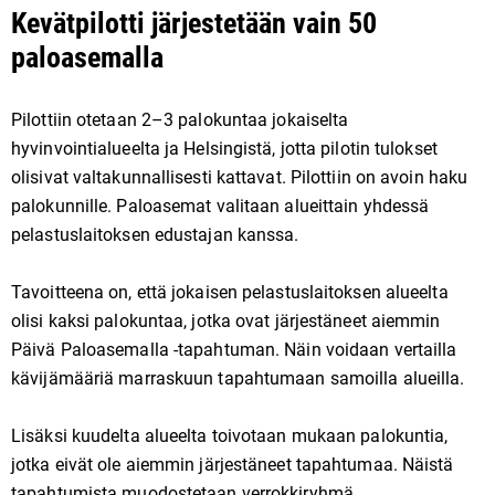
Kevätpilotti järjestetään vain 50
paloasemalla
Pilottiin otetaan 2–3 palokuntaa jokaiselta
hyvinvointialueelta ja Helsingistä, jotta pilotin tulokset
olisivat valtakunnallisesti kattavat. Pilottiin on avoin haku
palokunnille. Paloasemat valitaan alueittain yhdessä
pelastuslaitoksen edustajan kanssa.
Tavoitteena on, että jokaisen pelastuslaitoksen alueelta
olisi kaksi palokuntaa, jotka ovat järjestäneet aiemmin
Päivä Paloasemalla -tapahtuman. Näin voidaan vertailla
kävijämääriä marraskuun tapahtumaan samoilla alueilla.
Lisäksi kuudelta alueelta toivotaan mukaan palokuntia,
jotka eivät ole aiemmin järjestäneet tapahtumaa. Näistä
tapahtumista muodostetaan verrokkiryhmä.