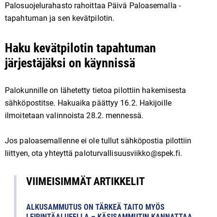
Palosuojelurahasto rahoittaa Päivä Paloasemalla -
tapahtuman ja sen kevätpilotin.
Haku kevätpilotin tapahtuman
järjestäjäksi on käynnissä
Palokunnille on lähetetty tietoa pilottiin hakemisesta
sähköpostitse. Hakuaika päättyy 16.2. Hakijoille
ilmoitetaan valinnoista 28.2. mennessä.
Jos paloasemallenne ei ole tullut sähköpostia pilottiin
liittyen, ota yhteyttä paloturvallisuusviikko@spek.fi.
VIIMEISIMMÄT ARTIKKELIT
ALKUSAMMUTUS ON TÄRKEÄ TAITO MYÖS
LEIRINTÄALUEELLA – KÄSISAMMUTIN KANNATTAA