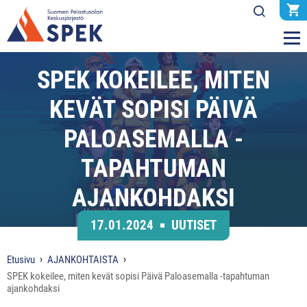
SPEK KOKEILEE, MITEN
KEVÄT SOPISI PÄIVÄ
PALOASEMALLA -
TAPAHTUMAN
AJANKOHDAKSI
17.01.2024
UUTISET
Etusivu
AJANKOHTAISTA
SPEK kokeilee, miten kevät sopisi Päivä Paloasemalla -tapahtuman
ajankohdaksi