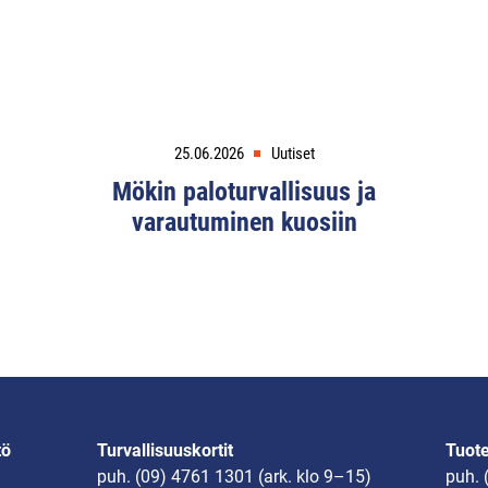
25.06.2026
Uutiset
Mökin paloturvallisuus ja
varautuminen kuosiin
tö
Turvallisuuskortit
Tuot
puh.
(09) 4761 1301
(ark. klo 9–15)
puh.