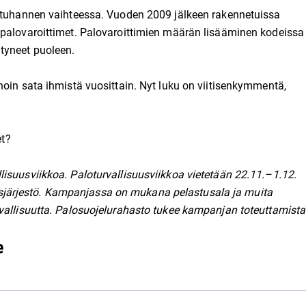
situhannen vaihteessa. Vuoden 2009 jälkeen rakennetuissa
 palovaroittimet. Palovaroittimien määrän lisääminen kodeissa
tyneet puoleen.
noin sata ihmistä vuosittain. Nyt luku on viitisenkymmentä,
et?
isuusviikkoa. Paloturvallisuusviikkoa vietetään 22.11.–1.12.
järjestö. Kampanjassa on mukana pelastusala ja muita
vallisuutta.
Palosuojelurahasto tukee kampanjan toteuttamista
e