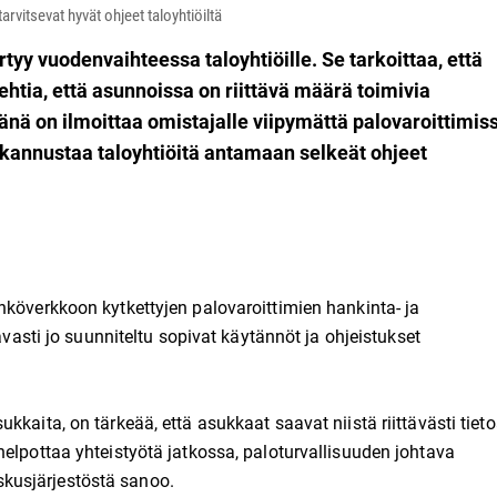
rvitsevat hyvät ohjeet taloyhtiöiltä
tyy vuodenvaihteessa taloyhtiöille. Se tarkoittaa, että
htia, että asunnoissa on riittävä määrä toimivia
nä on ilmoittaa omistajalle viipymättä palovaroittimis
 kannustaa taloyhtiöitä antamaan selkeät ohjeet
hköverkkoon kytkettyjen palovaroittimien hankinta- ja
avasti jo suunniteltu sopivat käytännöt ja ohjeistukset
kaita, on tärkeää, että asukkaat saavat niistä riittävästi tieto
helpottaa yhteistyötä jatkossa, paloturvallisuuden johtava
kusjärjestöstä sanoo.