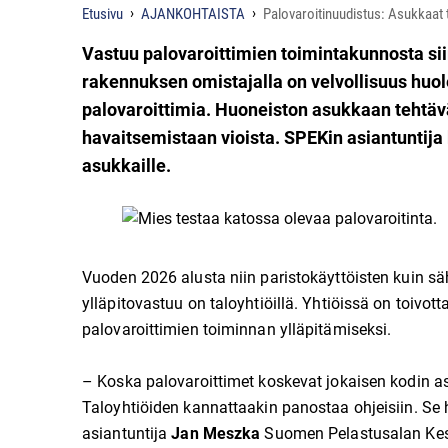
Etusivu
AJANKOHTAISTA
Palovaroitinuudistus: Asukkaat ta
Vastuu palovaroittimien toimintakunnosta siir
rakennuksen omistajalla on velvollisuus huole
palovaroittimia. Huoneiston asukkaan tehtävä
havaitsemistaan vioista. SPEKin asiantuntija
asukkaille.
Vuoden 2026 alusta niin paristokäyttöisten kuin sä
ylläpitovastuu on taloyhtiöillä. Yhtiöissä on toivott
palovaroittimien toiminnan ylläpitämiseksi.
– Koska palovaroittimet koskevat jokaisen kodin asuk
Taloyhtiöiden kannattaakin panostaa ohjeisiin. Se 
asiantuntija
Jan Meszka
Suomen Pelastusalan Kes