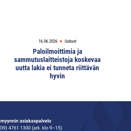
16.06.2026
Uutiset
Paloilmoittimia ja
sammutuslaitteistoja koskevaa
uutta lakia ei tunneta riittävän
hyvin
emyynnin asiakaspalvelu
(09) 4761 1300
(ark. klo 9–15)