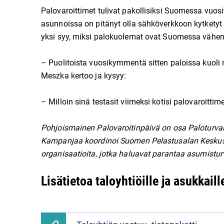
Palovaroittimet tulivat pakollisiksi Suomessa vuo
asunnoissa on pitänyt olla sähköverkkoon kytketyt
yksi syy, miksi palokuolemat ovat Suomessa vähen
– Puolitoista vuosikymmentä sitten paloissa kuoli 
Meszka kertoo ja kysyy:
– Milloin sinä testasit viimeksi kotisi palovaroittim
Pohjoismainen Palovaroitinpäivä on osa Paloturvall
Kampanjaa
koordinoi Suomen Pelastusalan Keskus
organisaatioita, jotka haluavat parantaa asumistur
Lisätietoa taloyhtiöille ja asukkaill