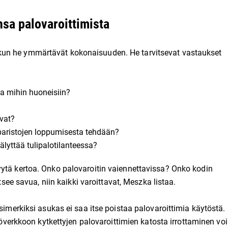
nsa palovaroittimista
kun he ymmärtävät kokonaisuuden. He tarvitsevat vastaukset
ja mihin huoneisiin?
avat?
i paristojen loppumisesta tehdään?
älyttää tulipalotilanteessa?
yytä kertoa. Onko palovaroitin vaiennettavissa? Onko kodin
tsee savua, niin kaikki varoittavat, Meszka listaa.
simerkiksi asukas ei saa itse poistaa palovaroittimia käytöstä.
hköverkkoon kytkettyjen palovaroittimien katosta irrottaminen voi