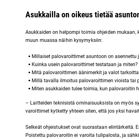
Asukkailla on oikeus tietää asunto
Asukkaiden on helpompi toimia ohjeiden mukaan, 
muun muassa näihin kysymyksiin:
Millaiset palovaroittimet asuntoon on asennettu 
Kuinka usein palovaroittimet testataan ja miten?
Mitä palovaroittimen äänimerkit ja valot tarkoitt
Millä tavalla ilmoitus palovaroittimen vioista ta
Miten asukkaiden tulee toimia, kun palovaroitin h
– Laitteiden teknisistä ominaisuuksista on myös s
varoittimet kytketty yhteen siten, että jos yksi havai
Selkeät ohjeistukset ovat suorastaan elintärkeitä. E
Poistettu palovaroitin ei varoita tulipalosta, ja sä