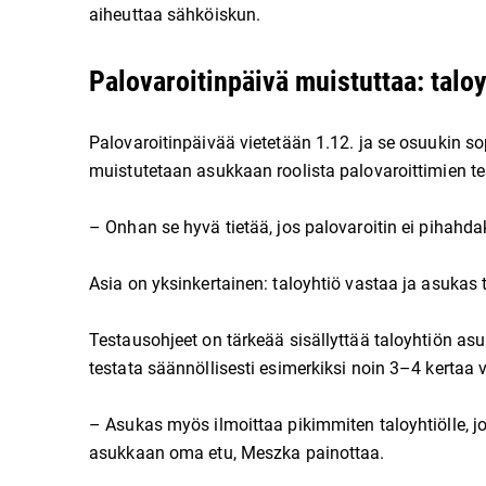
aiheuttaa sähköiskun.
Palovaroitinpäivä muistuttaa: taloy
Palovaroitinpäivää vietetään 1.12. ja se osuukin
muistutetaan asukkaan roolista palovaroittimien t
– Onhan se hyvä tietää, jos palovaroitin ei pihahdak
Asia on yksinkertainen: taloyhtiö vastaa ja asukas 
Testausohjeet on tärkeää sisällyttää taloyhtiön asuk
testata säännöllisesti esimerkiksi noin 3–4 kerta
– Asukas myös ilmoittaa pikimmiten taloyhtiölle, j
asukkaan oma etu, Meszka painottaa.