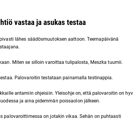
htiö vastaa ja asukas testaa
 sopivasti lähes säädösmuutoksen aattoon. Teemapäivänä
estaajana.
aan. Miten se silloin varoittaa tulipalosta, Meszka tuumii.
testaa. Palovaroitin testataan painamalla testinappia.
kaille antamiin ohjeisiin. Yleisohje on, että palovaroitin on hy
a vuodessa ja aina pidemmän poissaolon jälkeen.
os palovaroittimessa on jotakin vikaa. Sehän on puhtaasti