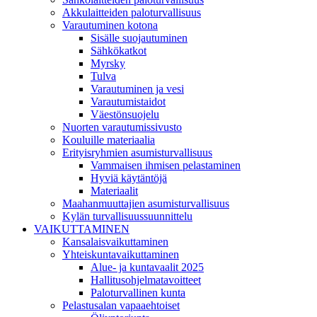
Akkulaitteiden paloturvallisuus
Varautuminen kotona
Sisälle suojautuminen
Sähkökatkot
Myrsky
Tulva
Varautuminen ja vesi
Varautumistaidot
Väestönsuojelu
Nuorten varautumissivusto
Kouluille materiaalia
Erityisryhmien asumisturvallisuus
Vammaisen ihmisen pelastaminen
Hyviä käytäntöjä
Materiaalit
Maahanmuuttajien asumisturvallisuus
Kylän turvallisuussuunnittelu
VAIKUTTAMINEN
Kansalaisvaikuttaminen
Yhteiskuntavaikuttaminen
Alue- ja kuntavaalit 2025
Hallitusohjelmatavoitteet
Paloturvallinen kunta
Pelastusalan vapaaehtoiset