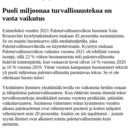
Puoli miljoonaa turvallisuustekoa on
vasta vaikutus
Esimerkiksi vuoden 2021 Paloturvallisuusviikon huomasi Aula
Researchin kyselytutkimuksen mukaan 45 prosenttia suomalaisista.
Se on mainio huomioarvo sillä mediabudjetilla, joka
Paloturvallisuusviikolla on käytettävissään. Kyselyn mukaan
Paloturvallisuusviikon vaikutus vuonna 2021 oli edellisiä vuosia
isompi, sillä 22 % viikon huomanneista teki paloturvallisuutta
lisääviä toimenpiteitä, kun vastaavat luvut olivat 14 % vuonna 2020
ja 10 % vuonna 2019. Viime vuonna kampanjan huomanneet tekivät
yli puoli miljoonaa paloturvallisuutta parantavaa tekoa. Se ei ole
ollenkaan huono tulos!
Yksittäisten ihmisten yksittäisillä teoilla on vaikutusta heidän omaan
ja lähipiirinsä paloturvallisuuteen. Kun riittävän monta ihmistä tekee
turvallisuustekoja sinnikkäästi useana vuotena peräkkäin, päästään
vaikuttavuuteen. Suomessa viimeisten reilun kymmenen vuoden
aikana palokuolemat ovat vähentyneet puoleen ja kotien tulipalot
vähentyneet noin 20 prosenttia. Jotakin on siis tapahtunut – jostain
syystä ihmiset ovat alkaneet toimia paloturvallisemmin kuin
aiemmin.