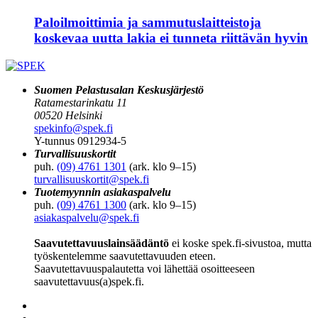
Paloilmoittimia ja sammutuslaitteistoja
koskevaa uutta lakia ei tunneta riittävän hyvin
Suomen Pelastusalan Keskusjärjestö
Ratamestarinkatu 11
00520 Helsinki
spekinfo@spek.fi
Y-tunnus 0912934-5
Turvallisuuskortit
puh.
(09) 4761 1301
(ark. klo 9–15)
turvallisuuskortit@spek.fi
Tuotemyynnin asiakaspalvelu
puh.
(09) 4761 1300
(ark. klo 9–15)
asiakaspalvelu@spek.fi
Saavutettavuuslainsäädäntö
ei koske spek.fi-sivustoa, mutta
työskentelemme saavutettavuuden eteen.
Saavutettavuuspalautetta voi lähettää osoitteeseen
saavutettavuus(a)spek.fi.