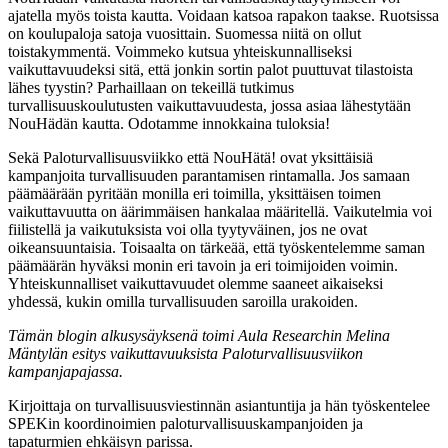
ajatella myös toista kautta. Voidaan katsoa rapakon taakse. Ruotsissa
on koulupaloja satoja vuosittain. Suomessa niitä on ollut
toistakymmentä. Voimmeko kutsua yhteiskunnalliseksi
vaikuttavuudeksi sitä, että jonkin sortin palot puuttuvat tilastoista
lähes tyystin? Parhaillaan on tekeillä tutkimus
turvallisuuskoulutusten vaikuttavuudesta, jossa asiaa lähestytään
NouHädän kautta. Odotamme innokkaina tuloksia!
Sekä Paloturvallisuusviikko että NouHätä! ovat yksittäisiä
kampanjoita turvallisuuden parantamisen rintamalla. Jos samaan
päämäärään pyritään monilla eri toimilla, yksittäisen toimen
vaikuttavuutta on äärimmäisen hankalaa määritellä. Vaikutelmia voi
fiilistellä ja vaikutuksista voi olla tyytyväinen, jos ne ovat
oikeansuuntaisia. Toisaalta on tärkeää, että työskentelemme saman
päämäärän hyväksi monin eri tavoin ja eri toimijoiden voimin.
Yhteiskunnalliset vaikuttavuudet olemme saaneet aikaiseksi
yhdessä, kukin omilla turvallisuuden saroilla urakoiden.
Tämän blogin alkusysäyksenä toimi Aula Researchin Melina
Mäntylän esitys vaikuttavuuksista Paloturvallisuusviikon
kampanjapajassa.
Kirjoittaja on turvallisuusviestinnän asiantuntija ja hän työskentelee
SPEKin koordinoimien paloturvallisuuskampanjoiden ja
tapaturmien ehkäisyn parissa.