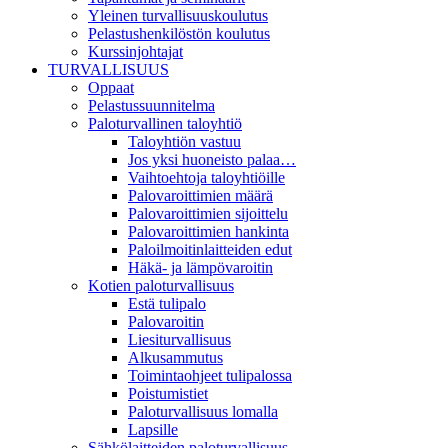
Yleinen turvallisuuskoulutus
Pelastushenkilöstön koulutus
Kurssinjohtajat
TURVALLISUUS
Oppaat
Pelastussuunnitelma
Paloturvallinen taloyhtiö
Taloyhtiön vastuu
Jos yksi huoneisto palaa…
Vaihtoehtoja taloyhtiöille
Palovaroittimien määrä
Palovaroittimien sijoittelu
Palovaroittimien hankinta
Paloilmoitinlaitteiden edut
Häkä- ja lämpövaroitin
Kotien paloturvallisuus
Estä tulipalo
Palovaroitin
Liesiturvallisuus
Alkusammutus
Toimintaohjeet tulipalossa
Poistumistiet
Paloturvallisuus lomalla
Lapsille
Sähkölaitteiden paloturvallisuus