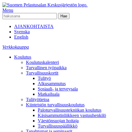
Menu
AJANKOHTAISTA
Svenska
English
Verkkokauppa
Koulutus
Koulutuskalenteri
Turvallinen työpaikka
Turvallisuuskortit
Tulityö
Alkusammutus
Sosiaali- ja terveysala
Matkailuala
Tulityötietoa
Kiinteistön turvallisuuskoulutus
Paloturvallisuustekniikan koulutus
Käsisammutinliikkeen vastuuhenkilö
Väestönsuojan hoitaja
Turvallisuuspäällikkö
Tapahtumat ja seminaarit