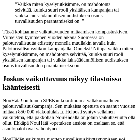
Vaikka miten kyselytutkisimme, on mahdotonta
selvittää, kuinka suuri rooli yksittäisen kampanjan tai
vaikka lainsäädännöllisen uudistuksen osuus
turvallisuuden parantamiseksi on.
Tässä kohtaamme vaikuttavuuden mittaamisen kompastuskiven.
Viimeisten kymmenen vuoden aikana Suomessa on
paloturvallisuutta edistetty monella muullakin tavalla kuin
Paloturvallisuusviikon kampanjalla. Onneksi! Niinpä vaikka miten
kyselytutkisimme, on mahdotonta selvittää, kuinka suuri rooli
yksittäisen kampanjan tai vaikka lainsäädännöllisen uudistuksen
osuus turvallisuuden parantamiseksi on.
Joskus vaikuttavuus näkyy tilastoissa
käänteisesti
NouHätä! on toinen SPEKin koordinoima valtakunnallinen
paloturvallisuuskampanja. Sen mukaista opetusta on saanut vuosien
mittaan 850 000 yläkoululaista. Helposti syntyy sellainen
vaikutelma, että pakkohan NouHädällä on jotain vaikuttavuutta olla
ollut. Ehkäpä NouHätä!-opetuksen ansiota on osaltaan se, että
asuntopalot ovat vähentyneet.
NouHädän vaikutusta nuorten turvallisuuskäyttäytymiseen voi