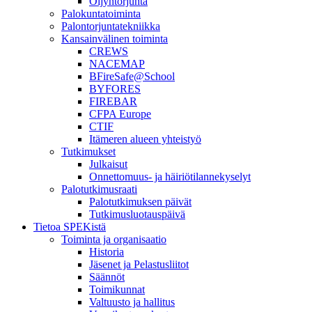
Öljyntorjunta
Palokuntatoiminta
Palontorjuntatekniikka
Kansainvälinen toiminta
CREWS
NACEMAP
BFireSafe@School
BYFORES
FIREBAR
CFPA Europe
CTIF
Itämeren alueen yhteistyö
Tutkimukset
Julkaisut
Onnettomuus- ja häiriötilannekyselyt
Palotutkimusraati
Palotutkimuksen päivät
Tutkimusluotauspäivä
Tietoa SPEKistä
Toiminta ja organisaatio
Historia
Jäsenet ja Pelastusliitot
Säännöt
Toimikunnat
Valtuusto ja hallitus