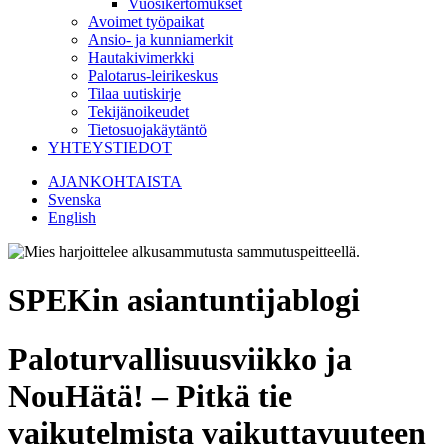
Vuosikertomukset
Avoimet työpaikat
Ansio- ja kunniamerkit
Hautakivimerkki
Palotarus-leirikeskus
Tilaa uutiskirje
Tekijänoikeudet
Tietosuojakäytäntö
YHTEYSTIEDOT
AJANKOHTAISTA
Svenska
English
SPEKin asiantuntijablogi
Paloturvallisuusviikko ja
NouHätä! – Pitkä tie
vaikutelmista vaikuttavuuteen