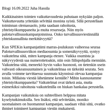
Blogi
16.09.2022
Juha Hassila
Kaikkinaisten toimien vaikuttavuudesta puhutaan nykyään paljon.
Vaikuttavuutta yritetään selvittää monista syistä. Sillä perustellaan
toiminnan olemassaolo, jotta saadaan rahoitusta,
yhteistyökumppaneita ja muita resursseja. Niin myös
paloturvallisuuskampanjoinnissa. Onko turvallisuusviestinnällä
yhteiskunnallista merkittävyyttä?
Kun SPEKin kampanjatiimi marras-joulukuun vaiheessa seuraa
Paloturvallisuusviikon mediaosumia ja somenäkyvyyttä, syntyy
vaikutelma siitä, miten kampanja etenee. Vaikka osumista ja
näkyvyydestä saa numerotietoakin, niin osin fiilispohjalla mennään.
Vaikutelma siitä, meneekö hyvin vaiko huonosti, on tietenkin usein
vahvasti oikeansuuntainen ja vaikutelmaa on tärkeätä seurata. Sen
avulla voimme tarvittaessa suunnata käynnissä olevaa kampanjaa
toisin. Millaista viestiä lähetämme kentälle? Mihin kannustamme
yhteistyökumppaneita? Vaikutelmat ovat tärkeä asia, mutta
esimerkiksi rahoitusta vaikutelmilla on hiukan hankalaa perustella.
Kampanjan vaikutuksia on suhteellisen helppoa mitata
kyselytutkimuksilla. Sen lisäksi, että selvitetään, moniko
suomalainen on huomannut kampanjan, saadaan vihiä siitä, ovatko
ihmiset toimineet kampanjan viestin mukaisesti.