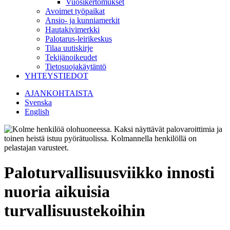
Vuosikertomukset
Avoimet työpaikat
Ansio- ja kunniamerkit
Hautakivimerkki
Palotarus-leirikeskus
Tilaa uutiskirje
Tekijänoikeudet
Tietosuojakäytäntö
YHTEYSTIEDOT
AJANKOHTAISTA
Svenska
English
Paloturvallisuusviikko innosti
nuoria aikuisia
turvallisuustekoihin