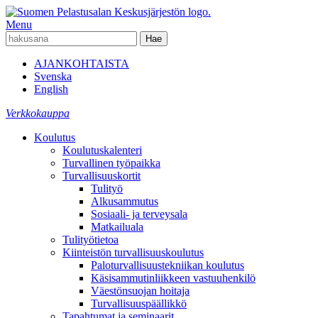
Menu
AJANKOHTAISTA
Svenska
English
Verkkokauppa
Koulutus
Koulutuskalenteri
Turvallinen työpaikka
Turvallisuuskortit
Tulityö
Alkusammutus
Sosiaali- ja terveysala
Matkailuala
Tulityötietoa
Kiinteistön turvallisuuskoulutus
Paloturvallisuustekniikan koulutus
Käsisammutinliikkeen vastuuhenkilö
Väestönsuojan hoitaja
Turvallisuuspäällikkö
Tapahtumat ja seminaarit