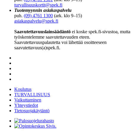
turvallisuuskortit@spek.fi
Tuotemyynnin asiakaspalvelu
puh.
(09) 4761 1300
(ark. klo 9–15)
asiakaspalvelu@spek.fi
Saavutettavuuslainsäädäntö
ei koske spek.fi-sivustoa, mutta
työskentelemme saavutettavuuden eteen.
Saavutettavuuspalautetta voi lähettää osoitteeseen
saavutettavuus(a)spek.fi.
Koulutus
TURVALLISUUS
Vaikuttaminen
Yhteystiedot
Tietosuojakäytäntö