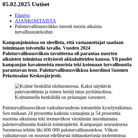
05.02.2025
Uutiset
Etusivu
AJANKOHTAISTA
Paloturvallisuusviikko innosti nuoria aikuisia
turvallisuustekoihin
Kampanjoinnissa on oleellista, että vastaanottajat saadaan
toimimaan toivotulla tavalla. Vuoden 2024
Paloturvallisuusviikon tavoitteena oli parantaa nuorten
aikuisten toimintaa erityisesti akkulaitteiden kanssa. Yli puolet
kampanjan havainneista nuorista teki kotonaan turvallisuutta
parantavan teon. Paloturvallisuusviikkoa koordinoi Suomen
Pelastusalan Keskusjärjestö.
Paloturvallisuusviikon vaikuttavuudesta toteutettiin kyselytutkimus.
Sen mukaan 24 prosenttia kaikista vastaajista ja 54 prosenttia
nuorista aikuisista teki teemaviikon viestinnän innoittamana
paloturvallisuutta lisääviä toimenpiteitä. Kampanjan seurauksena
Suomessa tehtiin liki 600 000 paloturvallisuustekoa. Viikon
vaikuttavuus on noussut edellisestä mittauskerrasta molemmissa