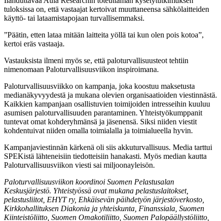
Ilahduttavaa Aula Researchin toteuttaman kyselytutkimuksen
tuloksissa on, että vastaajat kertoivat muuttaneensa sähkölaitteiden
käyttö- tai lataamistapojaan turvallisemmaksi.
”Päätin, etten lataa mitään laitteita yöllä tai kun olen pois kotoa”,
kertoi eräs vastaaja.
Vastauksista ilmeni myös se, että paloturvallisuusteot tehtiin
nimenomaan Paloturvallisuusviikon inspiroimana.
Paloturvallisuusviikko on kampanja, joka koostuu maksetusta
medianäkyvyydestä ja mukana olevien organisaatioiden viestinnästä.
Kaikkien kampanjaan osallistuvien toimijoiden intresseihin kuuluu
asumisen paloturvallisuuden parantaminen. Yhteistyökumppanit
tuntevat omat kohderyhmänsä ja jäsenensä. Siksi niiden viestit
kohdentuivat niiden omalla toimialalla ja toimialueella hyvin.
Kampanjaviestinnän kärkenä oli siis akkuturvallisuus. Media tarttui
SPEKistä lähteneisiin tiedotteisiin hanakasti. Myös median kautta
Paloturvallisuusviikon viesti sai miljoonayleisön.
Paloturvallisuusviikon koordinoi Suomen Pelastusalan
Keskusjärjestö. Yhteistyössä ovat mukana pelastuslaitokset,
pelastusliitot, EHYT ry, Ehkäisevän päihdetyön järjestöverkosto,
Kirkkohallituksen Diakonia ja yhteiskunta, Finanssiala, Suomen
Kiinteistöliitto, Suomen Omakotiliitto, Suomen Palopäällystöliitto,