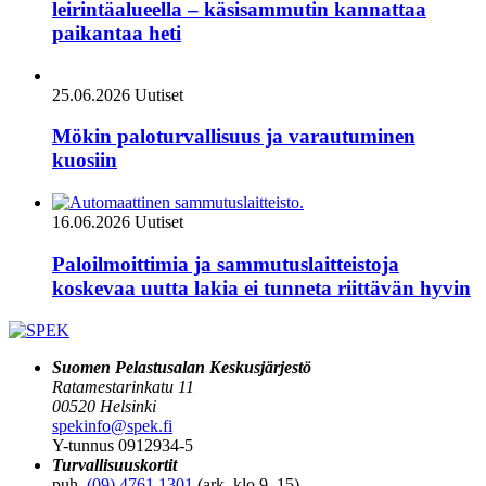
leirintäalueella – käsisammutin kannattaa
paikantaa heti
25.06.2026
Uutiset
Mökin paloturvallisuus ja varautuminen
kuosiin
16.06.2026
Uutiset
Paloilmoittimia ja sammutuslaitteistoja
koskevaa uutta lakia ei tunneta riittävän hyvin
Suomen Pelastusalan Keskusjärjestö
Ratamestarinkatu 11
00520 Helsinki
spekinfo@spek.fi
Y-tunnus 0912934-5
Turvallisuuskortit
puh.
(09) 4761 1301
(ark. klo 9–15)