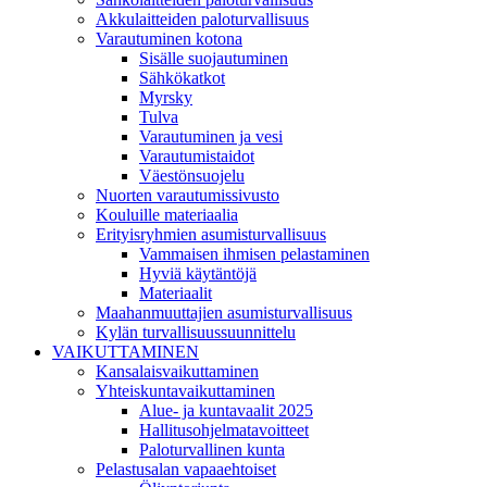
Akkulaitteiden paloturvallisuus
Varautuminen kotona
Sisälle suojautuminen
Sähkökatkot
Myrsky
Tulva
Varautuminen ja vesi
Varautumistaidot
Väestönsuojelu
Nuorten varautumissivusto
Kouluille materiaalia
Erityisryhmien asumisturvallisuus
Vammaisen ihmisen pelastaminen
Hyviä käytäntöjä
Materiaalit
Maahanmuuttajien asumisturvallisuus
Kylän turvallisuussuunnittelu
VAIKUTTAMINEN
Kansalaisvaikuttaminen
Yhteiskuntavaikuttaminen
Alue- ja kuntavaalit 2025
Hallitusohjelmatavoitteet
Paloturvallinen kunta
Pelastusalan vapaaehtoiset