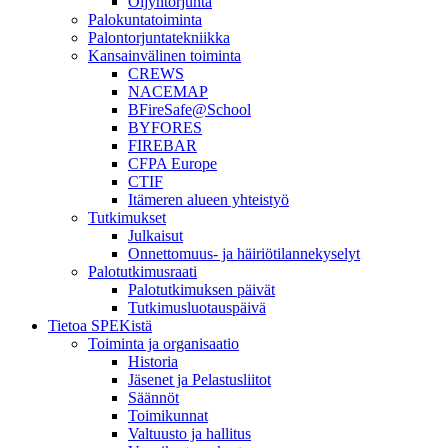
Öljyntorjunta
Palokuntatoiminta
Palontorjuntatekniikka
Kansainvälinen toiminta
CREWS
NACEMAP
BFireSafe@School
BYFORES
FIREBAR
CFPA Europe
CTIF
Itämeren alueen yhteistyö
Tutkimukset
Julkaisut
Onnettomuus- ja häiriötilannekyselyt
Palotutkimusraati
Palotutkimuksen päivät
Tutkimusluotauspäivä
Tietoa SPEKistä
Toiminta ja organisaatio
Historia
Jäsenet ja Pelastusliitot
Säännöt
Toimikunnat
Valtuusto ja hallitus