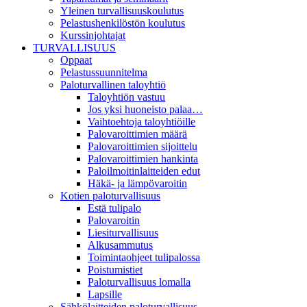
Yleinen turvallisuuskoulutus
Pelastushenkilöstön koulutus
Kurssinjohtajat
TURVALLISUUS
Oppaat
Pelastussuunnitelma
Paloturvallinen taloyhtiö
Taloyhtiön vastuu
Jos yksi huoneisto palaa…
Vaihtoehtoja taloyhtiöille
Palovaroittimien määrä
Palovaroittimien sijoittelu
Palovaroittimien hankinta
Paloilmoitinlaitteiden edut
Häkä- ja lämpövaroitin
Kotien paloturvallisuus
Estä tulipalo
Palovaroitin
Liesiturvallisuus
Alkusammutus
Toimintaohjeet tulipalossa
Poistumistiet
Paloturvallisuus lomalla
Lapsille
Sähkölaitteiden paloturvallisuus