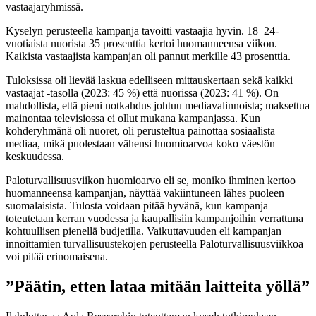
vastaajaryhmissä.
Kyselyn perusteella kampanja tavoitti vastaajia hyvin. 18–24-
vuotiaista nuorista 35 prosenttia kertoi huomanneensa viikon.
Kaikista vastaajista kampanjan oli pannut merkille 43 prosenttia.
Tuloksissa oli lievää laskua edelliseen mittauskertaan sekä kaikki
vastaajat -tasolla (2023: 45 %) että nuorissa (2023: 41 %). On
mahdollista, että pieni notkahdus johtuu mediavalinnoista; maksettua
mainontaa televisiossa ei ollut mukana kampanjassa. Kun
kohderyhmänä oli nuoret, oli perusteltua painottaa sosiaalista
mediaa, mikä puolestaan vähensi huomioarvoa koko väestön
keskuudessa.
Paloturvallisuusviikon huomioarvo eli se, moniko ihminen kertoo
huomanneensa kampanjan, näyttää vakiintuneen lähes puoleen
suomalaisista. Tulosta voidaan pitää hyvänä, kun kampanja
toteutetaan kerran vuodessa ja kaupallisiin kampanjoihin verrattuna
kohtuullisen pienellä budjetilla. Vaikuttavuuden eli kampanjan
innoittamien turvallisuustekojen perusteella Paloturvallisuusviikkoa
voi pitää erinomaisena.
”Päätin, etten lataa mitään laitteita yöllä”