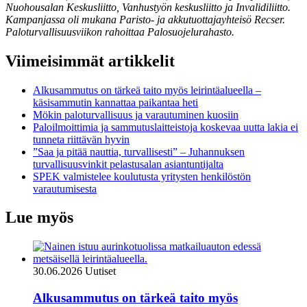
Nuohousalan Keskusliitto, Vanhustyön keskusliitto ja Invalidiliitto.
Kampanjassa oli mukana Paristo- ja akkutuottajayhteisö Recser.
Paloturvallisuusviikon rahoittaa Palosuojelurahasto.
Viimeisimmät artikkelit
Alkusammutus on tärkeä taito myös leirintäalueella –
käsisammutin kannattaa paikantaa heti
Mökin paloturvallisuus ja varautuminen kuosiin
Paloilmoittimia ja sammutuslaitteistoja koskevaa uutta lakia ei
tunneta riittävän hyvin
”Saa ja pitää nauttia, turvallisesti” – Juhannuksen
turvallisuusvinkit pelastusalan asiantuntijalta
SPEK valmistelee koulutusta yritysten henkilöstön
varautumisesta
Lue myös
30.06.2026
Uutiset
Alkusammutus on tärkeä taito myös