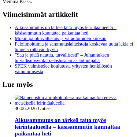
Memma Pååsk.
Viimeisimmät artikkelit
Alkusammutus on tärkeä taito myös leirintäalueella –
käsisammutin kannattaa paikantaa heti
Mökin paloturvallisuus ja varautuminen kuosiin
Paloilmoittimia ja sammutuslaitteistoja koskevaa uutta lakia ei
tunneta riittävän hyvin
”Saa ja pitää nauttia, turvallisesti” – Juhannuksen
turvallisuusvinkit pelastusalan asiantuntijalta
SPEK valmistelee koulutusta yritysten henkilöstön
varautumisesta
Lue myös
30.06.2026
Uutiset
Alkusammutus on tärkeä taito myös
leirintäalueella – käsisammutin kannattaa
paikantaa heti