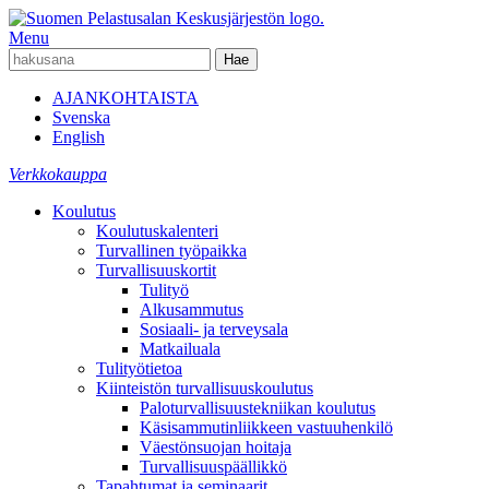
Menu
AJANKOHTAISTA
Svenska
English
Verkkokauppa
Koulutus
Koulutuskalenteri
Turvallinen työpaikka
Turvallisuuskortit
Tulityö
Alkusammutus
Sosiaali- ja terveysala
Matkailuala
Tulityötietoa
Kiinteistön turvallisuuskoulutus
Paloturvallisuustekniikan koulutus
Käsisammutinliikkeen vastuuhenkilö
Väestönsuojan hoitaja
Turvallisuuspäällikkö
Tapahtumat ja seminaarit