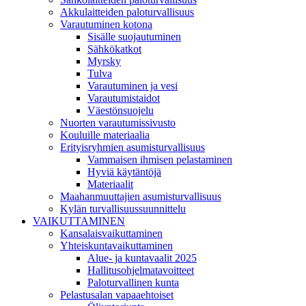
Akkulaitteiden paloturvallisuus
Varautuminen kotona
Sisälle suojautuminen
Sähkökatkot
Myrsky
Tulva
Varautuminen ja vesi
Varautumistaidot
Väestönsuojelu
Nuorten varautumissivusto
Kouluille materiaalia
Erityisryhmien asumisturvallisuus
Vammaisen ihmisen pelastaminen
Hyviä käytäntöjä
Materiaalit
Maahanmuuttajien asumisturvallisuus
Kylän turvallisuussuunnittelu
VAIKUTTAMINEN
Kansalaisvaikuttaminen
Yhteiskuntavaikuttaminen
Alue- ja kuntavaalit 2025
Hallitusohjelmatavoitteet
Paloturvallinen kunta
Pelastusalan vapaaehtoiset