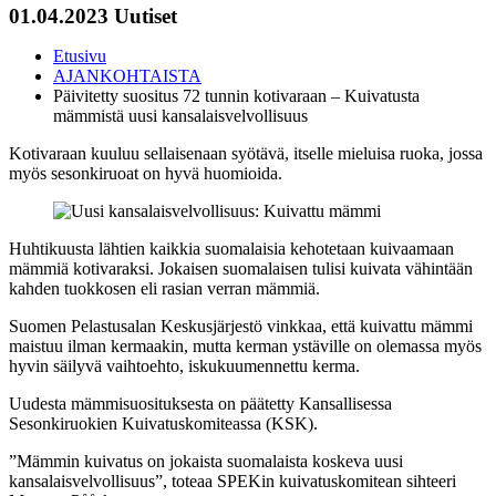
01.04.2023
Uutiset
Etusivu
AJANKOHTAISTA
Päivitetty suositus 72 tunnin kotivaraan – Kuivatusta
mämmistä uusi kansalaisvelvollisuus
Kotivaraan kuuluu sellaisenaan syötävä, itselle mieluisa ruoka, jossa
myös sesonkiruoat on hyvä huomioida.
Huhtikuusta lähtien kaikkia suomalaisia kehotetaan kuivaamaan
mämmiä kotivaraksi. Jokaisen suomalaisen tulisi kuivata vähintään
kahden tuokkosen eli rasian verran mämmiä.
Suomen Pelastusalan Keskusjärjestö vinkkaa, että kuivattu mämmi
maistuu ilman kermaakin, mutta kerman ystäville on olemassa myös
hyvin säilyvä vaihtoehto, iskukuumennettu kerma.
Uudesta mämmisuosituksesta on päätetty Kansallisessa
Sesonkiruokien Kuivatuskomiteassa (KSK).
”Mämmin kuivatus on jokaista suomalaista koskeva uusi
kansalaisvelvollisuus”, toteaa SPEKin kuivatuskomitean sihteeri