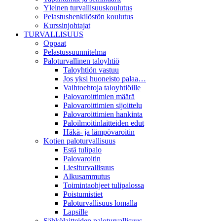
Yleinen turvallisuuskoulutus
Pelastushenkilöstön koulutus
Kurssinjohtajat
TURVALLISUUS
Oppaat
Pelastussuunnitelma
Paloturvallinen taloyhtiö
Taloyhtiön vastuu
Jos yksi huoneisto palaa…
Vaihtoehtoja taloyhtiöille
Palovaroittimien määrä
Palovaroittimien sijoittelu
Palovaroittimien hankinta
Paloilmoitinlaitteiden edut
Häkä- ja lämpövaroitin
Kotien paloturvallisuus
Estä tulipalo
Palovaroitin
Liesiturvallisuus
Alkusammutus
Toimintaohjeet tulipalossa
Poistumistiet
Paloturvallisuus lomalla
Lapsille
Sähkölaitteiden paloturvallisuus