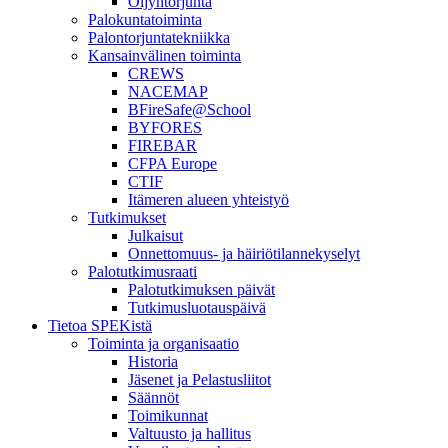
Öljyntorjunta
Palokuntatoiminta
Palontorjuntatekniikka
Kansainvälinen toiminta
CREWS
NACEMAP
BFireSafe@School
BYFORES
FIREBAR
CFPA Europe
CTIF
Itämeren alueen yhteistyö
Tutkimukset
Julkaisut
Onnettomuus- ja häiriötilannekyselyt
Palotutkimusraati
Palotutkimuksen päivät
Tutkimusluotauspäivä
Tietoa SPEKistä
Toiminta ja organisaatio
Historia
Jäsenet ja Pelastusliitot
Säännöt
Toimikunnat
Valtuusto ja hallitus