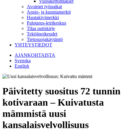
Vuosikertomukset
Avoimet työpaikat
Ansio- ja kunniamerkit
Hautakivimerkki
Palotarus-leirikeskus
Tilaa uutiskirje
Tekijänoikeudet
Tietosuojakäytäntö
YHTEYSTIEDOT
AJANKOHTAISTA
Svenska
English
Päivitetty suositus 72 tunnin
kotivaraan – Kuivatusta
mämmistä uusi
kansalaisvelvollisuus