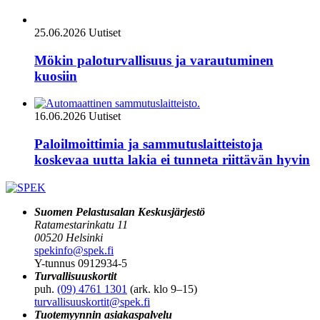
25.06.2026
Uutiset
Mökin paloturvallisuus ja varautuminen
kuosiin
16.06.2026
Uutiset
Paloilmoittimia ja sammutuslaitteistoja
koskevaa uutta lakia ei tunneta riittävän hyvin
Suomen Pelastusalan Keskusjärjestö
Ratamestarinkatu 11
00520 Helsinki
spekinfo@spek.fi
Y-tunnus 0912934-5
Turvallisuuskortit
puh.
(09) 4761 1301
(ark. klo 9–15)
turvallisuuskortit@spek.fi
Tuotemyynnin asiakaspalvelu