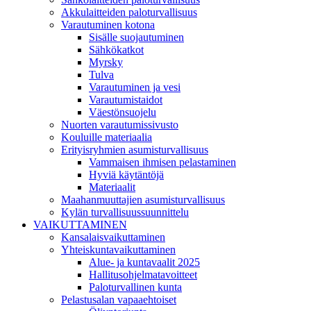
Akkulaitteiden paloturvallisuus
Varautuminen kotona
Sisälle suojautuminen
Sähkökatkot
Myrsky
Tulva
Varautuminen ja vesi
Varautumistaidot
Väestönsuojelu
Nuorten varautumissivusto
Kouluille materiaalia
Erityisryhmien asumisturvallisuus
Vammaisen ihmisen pelastaminen
Hyviä käytäntöjä
Materiaalit
Maahanmuuttajien asumisturvallisuus
Kylän turvallisuussuunnittelu
VAIKUTTAMINEN
Kansalaisvaikuttaminen
Yhteiskuntavaikuttaminen
Alue- ja kuntavaalit 2025
Hallitusohjelmatavoitteet
Paloturvallinen kunta
Pelastusalan vapaaehtoiset