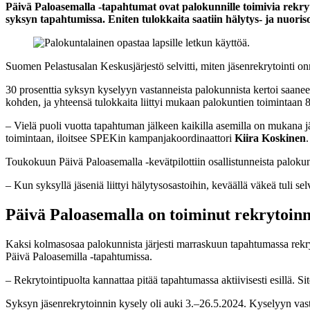
Päivä Paloasemalla -tapahtumat ovat palokunnille toimivia rekryt
syksyn tapahtumissa. Eniten tulokkaita saatiin hälytys- ja nuoriso
Suomen Pelastusalan Keskusjärjestö selvitti, miten jäsenrekrytointi 
30 prosenttia syksyn kyselyyn vastanneista palokunnista kertoi saanee
kohden, ja yhteensä tulokkaita liittyi mukaan palokuntien toimintaan 
– Vielä puoli vuotta tapahtuman jälkeen kaikilla asemilla on mukana j
toimintaan, iloitsee SPEKin kampanjakoordinaattori
Kiira Koskinen
.
Toukokuun Päivä Paloasemalla -kevätpilottiin osallistunneista palokun
– Kun syksyllä jäseniä liittyi hälytysosastoihin, keväällä väkeä tuli se
Päivä Paloasemalla on toiminut rekrytoin
Kaksi kolmasosaa palokunnista järjesti marraskuun tapahtumassa rekryto
Päivä Paloasemilla -tapahtumissa.
– Rekrytointipuolta kannattaa pitää tapahtumassa aktiivisesti esillä. 
Syksyn jäsenrekrytoinnin kysely oli auki 3.–26.5.2024. Kyselyyn vast