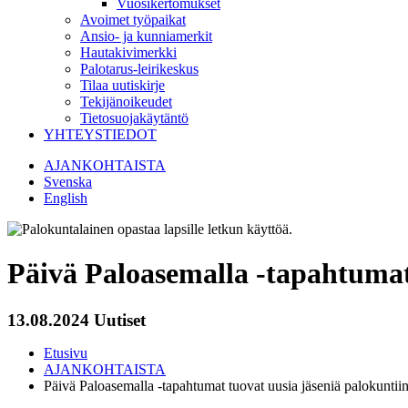
Vuosikertomukset
Avoimet työpaikat
Ansio- ja kunniamerkit
Hautakivimerkki
Palotarus-leirikeskus
Tilaa uutiskirje
Tekijänoikeudet
Tietosuojakäytäntö
YHTEYSTIEDOT
AJANKOHTAISTA
Svenska
English
Päivä Paloasemalla -tapahtumat
13.08.2024
Uutiset
Etusivu
AJANKOHTAISTA
Päivä Paloasemalla -tapahtumat tuovat uusia jäseniä palokuntii