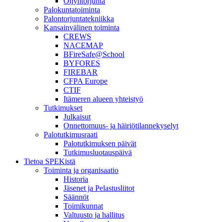
Öljyntorjunta
Palokuntatoiminta
Palontorjuntatekniikka
Kansainvälinen toiminta
CREWS
NACEMAP
BFireSafe@School
BYFORES
FIREBAR
CFPA Europe
CTIF
Itämeren alueen yhteistyö
Tutkimukset
Julkaisut
Onnettomuus- ja häiriötilannekyselyt
Palotutkimusraati
Palotutkimuksen päivät
Tutkimusluotauspäivä
Tietoa SPEKistä
Toiminta ja organisaatio
Historia
Jäsenet ja Pelastusliitot
Säännöt
Toimikunnat
Valtuusto ja hallitus