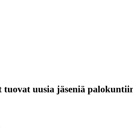
 tuovat uusia jäseniä palokuntii
n