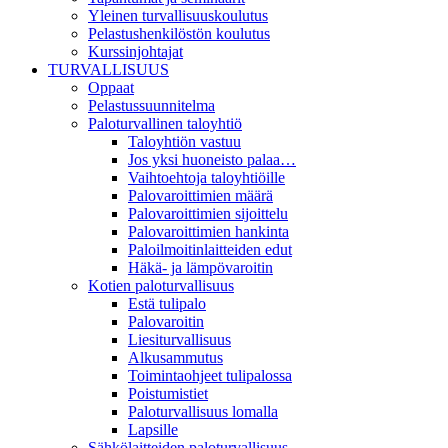
Yleinen turvallisuuskoulutus
Pelastushenkilöstön koulutus
Kurssinjohtajat
TURVALLISUUS
Oppaat
Pelastussuunnitelma
Paloturvallinen taloyhtiö
Taloyhtiön vastuu
Jos yksi huoneisto palaa…
Vaihtoehtoja taloyhtiöille
Palovaroittimien määrä
Palovaroittimien sijoittelu
Palovaroittimien hankinta
Paloilmoitinlaitteiden edut
Häkä- ja lämpövaroitin
Kotien paloturvallisuus
Estä tulipalo
Palovaroitin
Liesiturvallisuus
Alkusammutus
Toimintaohjeet tulipalossa
Poistumistiet
Paloturvallisuus lomalla
Lapsille
Sähkölaitteiden paloturvallisuus