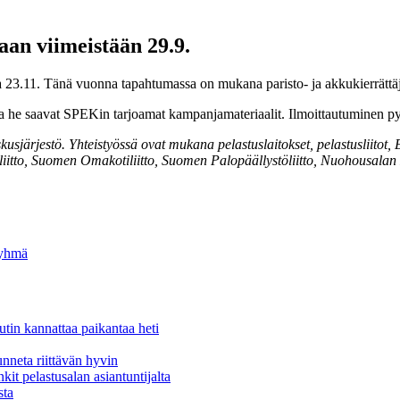
an viimeistään 29.9.
a 23.11. Tänä vuonna tapahtumassa on mukana paristo- ja akkukierrättä
 he saavat SPEKin tarjoamat kampanjamateriaalit. Ilmoittautuminen pysy
järjestö. Yhteistyössä ovat mukana pelastuslaitokset, pelastusliitot,
diliitto, Suomen Omakotiliitto, Suomen Palopäällystöliitto, Nuohousalan
ryhmä
tin kannattaa paikantaa heti
unneta riittävän hyvin
kit pelastusalan asiantuntijalta
sta