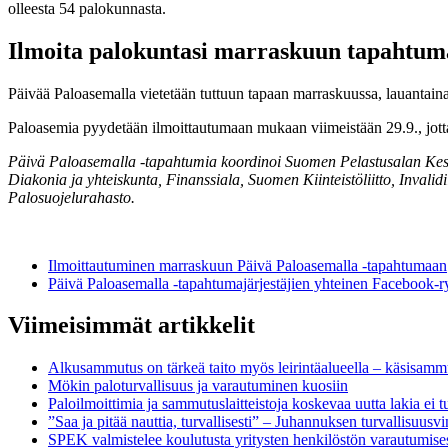
olleesta 54 palokunnasta.
Ilmoita palokuntasi marraskuun tapahtuma
Päivää Paloasemalla vietetään tuttuun tapaan marraskuussa, lauantain
Paloasemia pyydetään ilmoittautumaan mukaan viimeistään 29.9., jotta
Päivä Paloasemalla -tapahtumia koordinoi Suomen Pelastusalan Keskus
Diakonia ja yhteiskunta, Finanssiala, Suomen Kiinteistöliitto, Invali
Palosuojelurahasto.
Ilmoittautuminen marraskuun Päivä Paloasemalla -tapahtumaan
Päivä Paloasemalla -tapahtumajärjestäjien yhteinen Facebook-
Viimeisimmät artikkelit
Alkusammutus on tärkeä taito myös leirintäalueella – käsisammu
Mökin paloturvallisuus ja varautuminen kuosiin
Paloilmoittimia ja sammutuslaitteistoja koskevaa uutta lakia ei t
”Saa ja pitää nauttia, turvallisesti” – Juhannuksen turvallisuusvin
SPEK valmistelee koulutusta yritysten henkilöstön varautumise