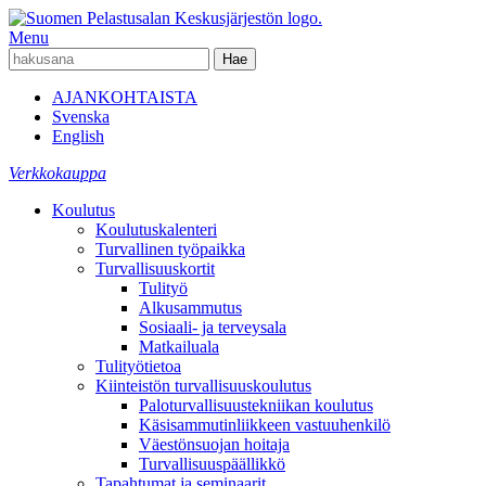
Menu
AJANKOHTAISTA
Svenska
English
Verkkokauppa
Koulutus
Koulutuskalenteri
Turvallinen työpaikka
Turvallisuuskortit
Tulityö
Alkusammutus
Sosiaali- ja terveysala
Matkailuala
Tulityötietoa
Kiinteistön turvallisuuskoulutus
Paloturvallisuustekniikan koulutus
Käsisammutinliikkeen vastuuhenkilö
Väestönsuojan hoitaja
Turvallisuuspäällikkö
Tapahtumat ja seminaarit