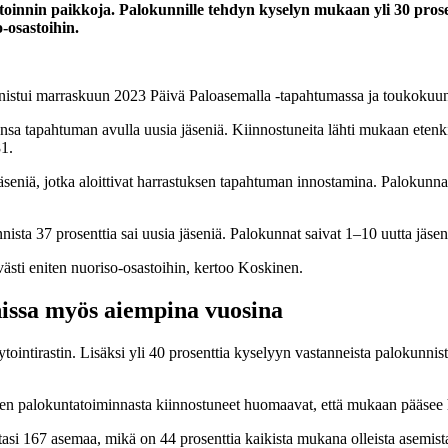
oinnin paikkoja. Palokunnille tehdyn kyselyn mukaan yli 30 prosen
-osastoihin.
onnistui marraskuun 2023 Päivä Paloasemalla -tapahtumassa ja toukokuun
nsa tapahtuman avulla uusia jäseniä. Kiinnostuneita lähti mukaan etenk
81.
äseniä, jotka aloittivat harrastuksen tapahtuman innostamina. Palokunna
nista 37 prosenttia sai uusia jäseniä. Palokunnat saivat 1–10 uutta jäs
lvästi eniten nuoriso-osastoihin, kertoo Koskinen.
nissa myös aiempina vuosina
intirastin. Lisäksi yli 40 prosenttia kyselyyn vastanneista palokunnista
Siten palokuntatoiminnasta kiinnostuneet huomaavat, että mukaan pääsee 
asi 167 asemaa, mikä on 44 prosenttia kaikista mukana olleista asemist