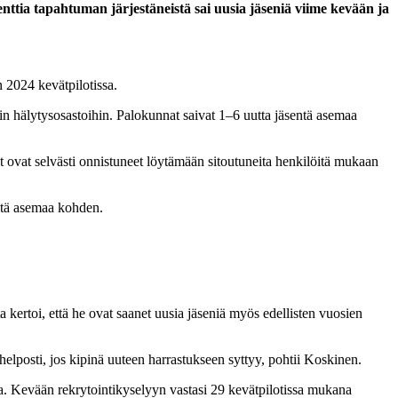
ttia tapahtuman järjestäneistä sai uusia jäseniä viime kevään ja
 2024 kevätpilotissa.
in hälytysosastoihin. Palokunnat saivat 1–6 uutta jäsentä asemaa
t ovat selvästi onnistuneet löytämään sitoutuneita henkilöitä mukaan
entä asemaa kohden.
 kertoi, että he ovat saanet uusia jäseniä myös edellisten vuosien
helposti, jos kipinä uuteen harrastukseen syttyy, pohtii Koskinen.
a. Kevään rekrytointikyselyyn vastasi 29 kevätpilotissa mukana