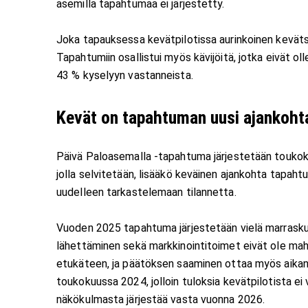
asemilla tapahtumaa ei järjestetty.
Joka tapauksessa kevätpilotissa aurinkoinen kevät
Tapahtumiin osallistui myös kävijöitä, jotka eivät o
43 % kyselyyn vastanneista.
Kevät on tapahtuman uusi ajankohta
Päivä Paloasemalla -tapahtuma järjestetään toukoku
jolla selvitetään, lisääkö keväinen ajankohta tapah
uudelleen tarkastelemaan tilannetta.
Vuoden 2025 tapahtuma järjestetään vielä marrasku
lähettäminen sekä markkinointitoimet eivät ole mahd
etukäteen, ja päätöksen saaminen ottaa myös aikans
toukokuussa 2024, jolloin tuloksia kevätpilotista ei
näkökulmasta järjestää vasta vuonna 2026.