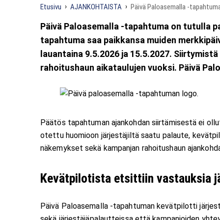
Etusivu
AJANKOHTAISTA
Päivä Paloasemalla -tapahtuma 
Päivä Paloasemalla -tapahtuma on tutulla p
tapahtuma saa paikkansa muiden merkkipäiv
lauantaina 9.5.2026 ja 15.5.2027. Siirtymis
rahoitushaun aikataulujen vuoksi. Päivä Pa
Päätös tapahtuman ajankohdan siirtämisestä ei ollut
otettu huomioon järjestäjiltä saatu palaute, kevätp
näkemykset sekä kampanjan rahoitushaun ajankohda
Kevätpilotista etsittiin vastauksia 
Päivä Paloasemalla -tapahtuman kevätpilotti järjes
sekä järjestäjäpalautteissa että kampanjoiden yht