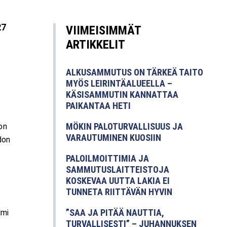
27
VIIMEISIMMÄT
ARTIKKELIT
ALKUSAMMUTUS ON TÄRKEÄ TAITO
MYÖS LEIRINTÄALUEELLA –
KÄSISAMMUTIN KANNATTAA
PAIKANTAA HETI
MÖKIN PALOTURVALLISUUS JA
on
VARAUTUMINEN KUOSIIN
don
PALOILMOITTIMIA JA
SAMMUTUSLAITTEISTOJA
KOSKEVAA UUTTA LAKIA EI
TUNNETA RIITTÄVÄN HYVIN
”SAA JA PITÄÄ NAUTTIA,
lmi
TURVALLISESTI” – JUHANNUKSEN