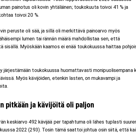
man painotus oli kovin yhtäläinen; toukokuuta toivoi 41 % ja
ohtaa toivoi 20 %.
n peruste oli sää, ja sillä oli merkittävä painoarvo myös
ähäisempi lumen tai rännän määrä mahdollistaa sen, että
ä sisällä. Myöskään kaamos ei enää toukokuussa haittaa pohjoi
yy järjestämään toukokuussa huomattavasti monipuolisempana k
ävissä. Myös kävijöiden, etenkin lasten, on mukavampi ja
ita.
 pitkään ja kävijöitä oli paljon
än keskiarvo 492 kävijää per tapahtuma oli lähes tuplasti suur
uussa 2022 (293). Tosin tämä saattoi johtua osin siitä, että kaik