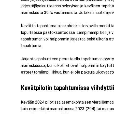
järjestäjäpalautteessa syksyisen ja keväisen tapahtu
marraskuuta 39 % vastanneista. Jotakin muuta ajank
Kevättä tapahtuma-ajankohdaksi toivovilla merkittävi
lopullisessa päätöksenteossa. Lämpimämpi keli ja v
tapahtuman voi helpommin järjestää sekä ulkona ett
tapahtumia.
Järjestäjäpalautteen perusteella tapahtuman pyst
marraskuussa, kun ulkotilat ovat helpommin käytett
esteettömämpi liikkua, kun ei ole paksuja ulkovaatte
Kevätpilotin tapahtumissa viihdyttiin
Kevään 2024 pilotissa asemakohtaisen vierailijamäär
kuin esimerkiksi marraskuussa 2023 (294) tai marrask