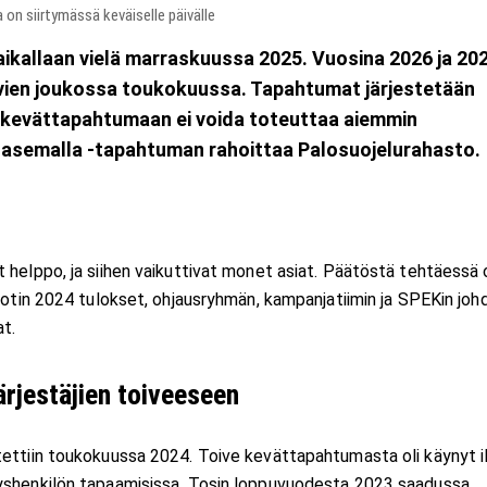
on siirtymässä keväiselle päivälle
aikallaan vielä marraskuussa 2025. Vuosina 2026 ja 20
ien joukossa toukokuussa. Tapahtumat järjestetään
tä kevättapahtumaan ei voida toteuttaa aiemmin
loasemalla -tapahtuman rahoittaa Palosuojelurahasto.
 helppo, ja siihen vaikuttivat monet asiat. Päätöstä tehtäessä 
ilotin 2024 tulokset, ohjausryhmän, kampanjatiimin ja SPEKin joh
t.
järjestäjien toiveeseen
tettiin toukokuussa 2024. Toive kevättapahtumasta oli käynyt i
eyshenkilön tapaamisissa. Tosin loppuvuodesta 2023 saadussa