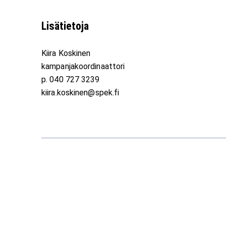
Lisätietoja
Kiira Koskinen
kampanjakoordinaattori
p. 040 727 3239
kiira.koskinen@spek.fi