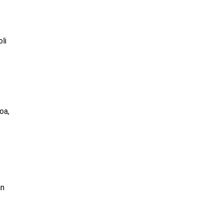
li
oa,
än