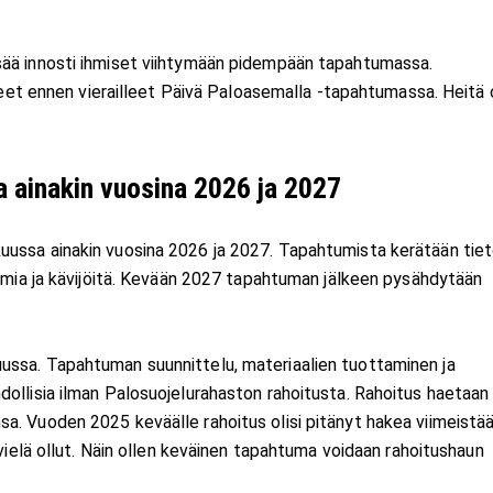
sää innosti ihmiset viihtymään pidempään tapahtumassa.
lleet ennen vierailleet Päivä Paloasemalla -tapahtumassa. Heitä o
 ainakin vuosina 2026 ja 2027
ussa ainakin vuosina 2026 ja 2027. Tapahtumista kerätään tiet
tumia ja kävijöitä. Kevään 2027 tapahtuman jälkeen pysähdytään
ussa. Tapahtuman suunnittelu, materiaalien tuottaminen ja
ollisia ilman Palosuojelurahaston rahoitusta. Rahoitus haetaan
a. Vuoden 2025 keväälle rahoitus olisi pitänyt hakea viimeistä
 vielä ollut. Näin ollen keväinen tapahtuma voidaan rahoitushaun