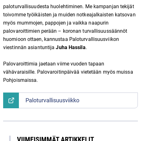
paloturvallisuudesta huolehtiminen. Me kampanjan tekijät
toivomme työikäisten ja muiden notkeajalkaisten katsovan
myös mummojen, pappojen ja vaikka naapurin
palovaroittimien perään – koronan turvallisuussäännöt
huomioon ottaen, kannustaa Paloturvallisuusviikon
viestinnän asiantuntija
Juha Hassila
.
Palovaroittimia jaetaan viime vuoden tapaan
vähävaraisille. Palovaroitinpäivää vietetään myös muissa
Pohjoismaissa.
Paloturvallisuusviikko
VIIMEISIMMÄT ARTIKKELIT