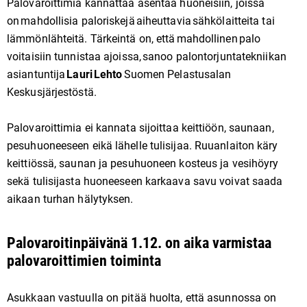
Palovaroittimia kannattaa asentaa huoneisiin, joissa
on mahdollisia paloriskejä aiheuttavia sähkölaitteita tai
lämmönlähteitä. Tärkeintä on, että mahdollinen palo
voitaisiin tunnistaa ajoissa, sanoo palontorjuntatekniikan
asiantuntija
Lauri Lehto
Suomen Pelastusalan
Keskusjärjestöstä.
Palovaroittimia ei kannata sijoittaa keittiöön, saunaan,
pesuhuoneeseen eikä lähelle tulisijaa. Ruuanlaiton käry
keittiössä, saunan ja pesuhuoneen kosteus ja vesihöyry
sekä tulisijasta huoneeseen karkaava savu voivat saada
aikaan turhan hälytyksen.
Palovaroitinpäivänä 1.12. on aika varmistaa
palovaroittimien toiminta
Asukkaan vastuulla on pitää huolta, että asunnossa on