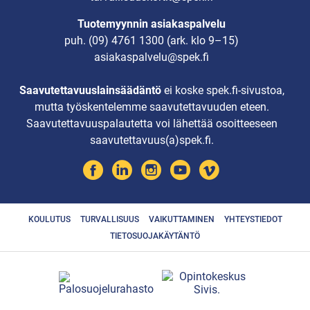
Tuotemyynnin asiakaspalvelu
puh.
(09) 4761 1300
(ark. klo 9–15)
asiakaspalvelu@spek.fi
Saavutettavuuslainsäädäntö
ei koske spek.fi-sivustoa,
mutta työskentelemme saavutettavuuden eteen.
Saavutettavuuspalautetta voi lähettää osoitteeseen
saavutettavuus(a)spek.fi.
KOULUTUS
TURVALLISUUS
VAIKUTTAMINEN
YHTEYSTIEDOT
TIETOSUOJAKÄYTÄNTÖ