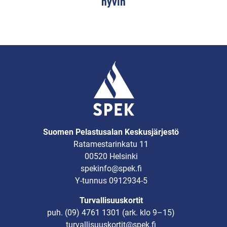
hyvin
Suomen Pelastusalan Keskusjärjestö
Ratamestarinkatu 11
00520 Helsinki
spekinfo@spek.fi
Y-tunnus 0912934-5
Turvallisuuskortit
puh.
(09) 4761 1301
(ark. klo 9–15)
turvallisuuskortit@spek.fi