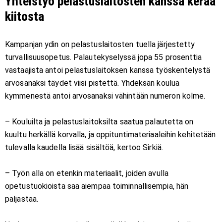
Yhteistyö pelastuslaitosten kanssa kerää
kiitosta
Kampanjan ydin on pelastuslaitosten tuella järjestetty
turvallisuusopetus. Palautekyselyssä jopa 55 prosenttia
vastaajista antoi pelastuslaitoksen kanssa työskentelystä
arvosanaksi täydet viisi pistettä. Yhdeksän koulua
kymmenestä antoi arvosanaksi vähintään numeron kolme.
– Kouluilta ja pelastuslaitoksilta saatua palautetta on
kuultu herkällä korvalla, ja oppituntimateriaaleihin kehitetään
tulevalla kaudella lisää sisältöä, kertoo Sirkiä.
– Työn alla on etenkin materiaalit, joiden avulla
opetustuokioista saa aiempaa toiminnallisempia, hän
paljastaa.