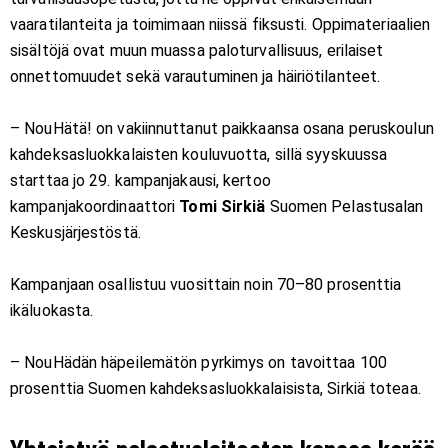
vaaratilanteita ja toimimaan niissä fiksusti. Oppimateriaalien
sisältöjä ovat muun muassa paloturvallisuus, erilaiset
onnettomuudet sekä varautuminen ja häiriötilanteet.
– NouHätä! on vakiinnuttanut paikkaansa osana peruskoulun
kahdeksasluokkalaisten kouluvuotta, sillä syyskuussa
starttaa jo 29. kampanjakausi, kertoo
kampanjakoordinaattori
Tomi Sirkiä
Suomen Pelastusalan
Keskusjärjestöstä.
Kampanjaan osallistuu vuosittain noin 70–80 prosenttia
ikäluokasta.
– NouHädän häpeilemätön pyrkimys on tavoittaa 100
prosenttia Suomen kahdeksasluokkalaisista, Sirkiä toteaa.