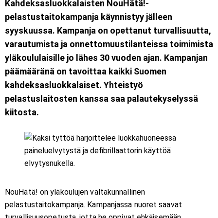
Kahdeksasluokkalaisten NouHätä!-
pelastustaitokampanja käynnistyy jälleen
syyskuussa. Kampanja on opettanut turvallisuutta,
varautumista ja onnettomuustilanteissa toimimista
yläkoululaisille jo lähes 30 vuoden ajan. Kampanjan
päämääränä on tavoittaa kaikki Suomen
kahdeksasluokkalaiset. Yhteistyö
pelastuslaitosten kanssa saa palautekyselyssä
kiitosta.
NouHätä! on yläkoulujen valtakunnallinen
pelastustaitokampanja. Kampanjassa nuoret saavat
turvallisuusopetusta, jotta he oppivat ehkäisemään