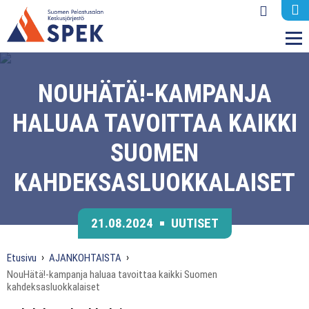
M
NOUHÄTÄ!-KAMPANJA
HALUAA TAVOITTAA KAIKKI
SUOMEN
KAHDEKSASLUOKKALAISET
21.08.2024
UUTISET
Etusivu
AJANKOHTAISTA
NouHätä!-kampanja haluaa tavoittaa kaikki Suomen
kahdeksasluokkalaiset