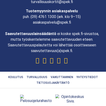
turvallisuuskortit@spek.fi
Tuotemyynnin asiakaspalvelu
puh.
(09) 4761 1300
(ark. klo 9–15)
asiakaspalvelu@spek.fi
Saavutettavuuslainsäädäntö
ei koske spek.fi-sivustoa,
mutta työskentelemme saavutettavuuden eteen.
Saavutettavuuspalautetta voi lähettää osoitteeseen
saavutettavuus(a)spek.fi.
KOULUTUS
TURVALLISUUS
VAIKUTTAMINEN
YHTEYSTIEDOT
TIETOSUOJAKÄYTÄNTÖ