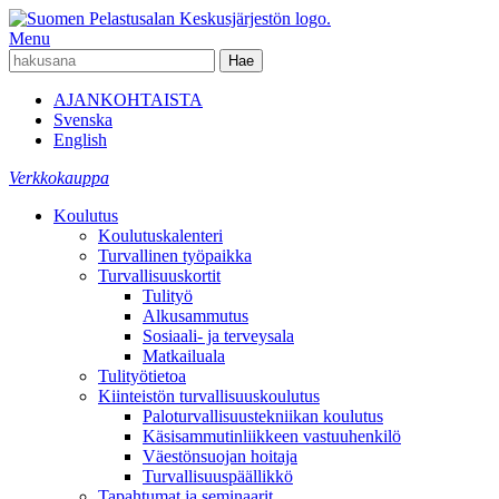
Menu
AJANKOHTAISTA
Svenska
English
Verkkokauppa
Koulutus
Koulutuskalenteri
Turvallinen työpaikka
Turvallisuuskortit
Tulityö
Alkusammutus
Sosiaali- ja terveysala
Matkailuala
Tulityötietoa
Kiinteistön turvallisuuskoulutus
Paloturvallisuustekniikan koulutus
Käsisammutinliikkeen vastuuhenkilö
Väestönsuojan hoitaja
Turvallisuuspäällikkö
Tapahtumat ja seminaarit