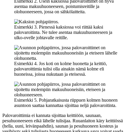
Esimerkki 2. Usein kaksiossa palovaroittimet on hyvä
asentaa makuuhuoneeseen, poistumisreitille ja
olohuoneeseen, jossa on sähkölaitteita.
Esimerkki 3. Pienessä kaksiossa voi riittää kaksi
palovaroitinta. Ne tulee asentaa makuuhuoneeseen ja
ulko-ovelle johtavalle reitille.
Esimerkki 4. Jos koti on kolme huonetta ja keittiö,
palovaroittimia tulisi olla ainakin nämä kolme eli
huoneissa, joissa nukutaan ja eteisessä.
Esimerkki 5. Pohjaratkaisusta riippuen kolmen huoneen
asuntoon saattaa kannattaa sijoittaa neljä palovaroitinta.
Palovaroittimia ei kannata sijoittaa keittiöön, saunaan,
pesuhuoneeseen eikä lähelle tulisijaa. Ruuanlaiton käry keittiössä
(hella, uuni, leivänpaahdin), saunan ja pesuhuoneen kosteus ja
vesihöyry sekä tulisijasta huoneeseen karkaava savu voivat saada