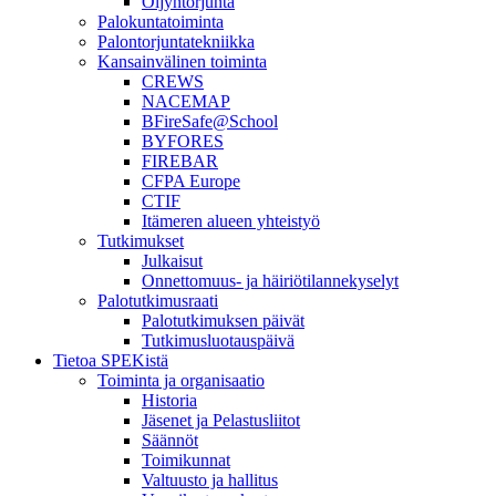
Öljyntorjunta
Palokuntatoiminta
Palontorjuntatekniikka
Kansainvälinen toiminta
CREWS
NACEMAP
BFireSafe@School
BYFORES
FIREBAR
CFPA Europe
CTIF
Itämeren alueen yhteistyö
Tutkimukset
Julkaisut
Onnettomuus- ja häiriötilannekyselyt
Palotutkimusraati
Palotutkimuksen päivät
Tutkimusluotauspäivä
Tietoa SPEKistä
Toiminta ja organisaatio
Historia
Jäsenet ja Pelastusliitot
Säännöt
Toimikunnat
Valtuusto ja hallitus