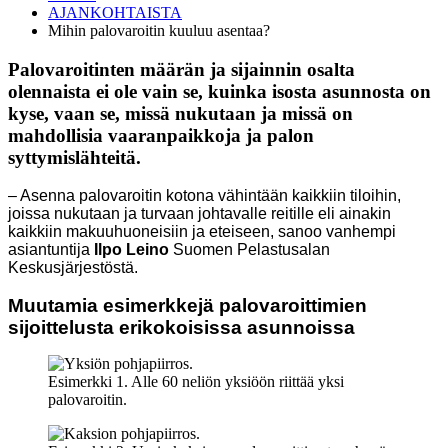
AJANKOHTAISTA
Mihin palovaroitin kuuluu asentaa?
Palovaroitinten määrän ja sijainnin osalta
olennaista ei ole vain se, kuinka isosta asunnosta on
kyse, vaan se, missä nukutaan ja missä on
mahdollisia vaaranpaikkoja ja palon
syttymislähteitä.
– Asenna palovaroitin kotona vähintään kaikkiin tiloihin,
joissa nukutaan ja turvaan johtavalle reitille eli ainakin
kaikkiin makuuhuoneisiin ja eteiseen, sanoo v
anhempi
asiantuntija
Ilpo Leino
Suomen Pelastusalan
Keskusjärjestöstä.
Muutamia esimerkkejä palovaroittimien
sijoittelusta erikokoisissa
asunnoissa
Esimerkki 1. Alle 60 neliön yksiöön riittää yksi
palovaroitin.