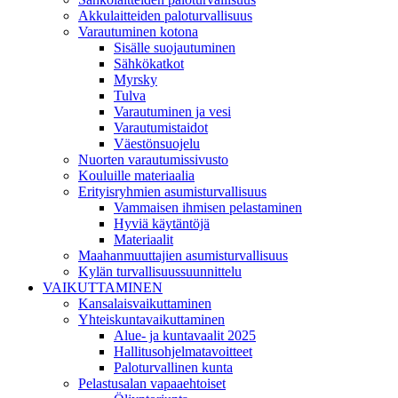
Akkulaitteiden paloturvallisuus
Varautuminen kotona
Sisälle suojautuminen
Sähkökatkot
Myrsky
Tulva
Varautuminen ja vesi
Varautumistaidot
Väestönsuojelu
Nuorten varautumissivusto
Kouluille materiaalia
Erityisryhmien asumisturvallisuus
Vammaisen ihmisen pelastaminen
Hyviä käytäntöjä
Materiaalit
Maahanmuuttajien asumisturvallisuus
Kylän turvallisuussuunnittelu
VAIKUTTAMINEN
Kansalaisvaikuttaminen
Yhteiskuntavaikuttaminen
Alue- ja kuntavaalit 2025
Hallitusohjelmatavoitteet
Paloturvallinen kunta
Pelastusalan vapaaehtoiset