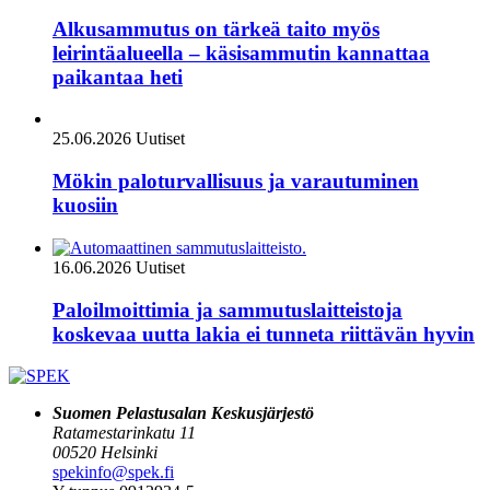
Alkusammutus on tärkeä taito myös
leirintäalueella – käsisammutin kannattaa
paikantaa heti
25.06.2026
Uutiset
Mökin paloturvallisuus ja varautuminen
kuosiin
16.06.2026
Uutiset
Paloilmoittimia ja sammutuslaitteistoja
koskevaa uutta lakia ei tunneta riittävän hyvin
Suomen Pelastusalan Keskusjärjestö
Ratamestarinkatu 11
00520 Helsinki
spekinfo@spek.fi