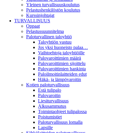
Yleinen turvallisuuskoulutus
Pelastushenkilöstön koulutus
Kurssinjohtajat
TURVALLISUUS
Oppaat
Pelastussuunnitelma
Paloturvallinen taloyhtiö
Taloyhtiön vastuu
Jos yksi huoneisto palaa…
Vaihtoehtoja taloyhtiöille
Palovaroittimien määrä
Palovaroittimien sijoittelu
Palovaroittimien hankinta
Paloilmoitinlaitteiden edut
Häkä- ja lämpövaroitin
Kotien paloturvallisuus
Estä tulipalo
Palovaroitin
Liesiturvallisuus
Alkusammutus
Toimintaohjeet tulipalossa
Poistumistiet
Paloturvallisuus lomalla
Lapsille
Sähkölaitteiden paloturvallisuus