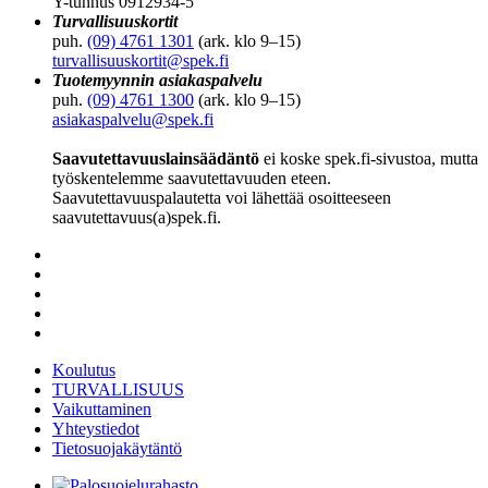
Y-tunnus 0912934-5
Turvallisuuskortit
puh.
(09) 4761 1301
(ark. klo 9–15)
turvallisuuskortit@spek.fi
Tuotemyynnin asiakaspalvelu
puh.
(09) 4761 1300
(ark. klo 9–15)
asiakaspalvelu@spek.fi
Saavutettavuuslainsäädäntö
ei koske spek.fi-sivustoa, mutta
työskentelemme saavutettavuuden eteen.
Saavutettavuuspalautetta voi lähettää osoitteeseen
saavutettavuus(a)spek.fi.
Koulutus
TURVALLISUUS
Vaikuttaminen
Yhteystiedot
Tietosuojakäytäntö