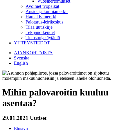
Vuosikertomukset
Avoimet työpaikat
Ansio- ja kunniamerkit
Hautakivimerkki
Palotarus-leirikeskus
Tilaa uutiskirje
Tekijänoikeudet
Tietosuojakäytäntö
YHTEYSTIEDOT
AJANKOHTAISTA
Svenska
English
Mihin palovaroitin kuuluu
asentaa?
29.01.2021
Uutiset
Etusivu