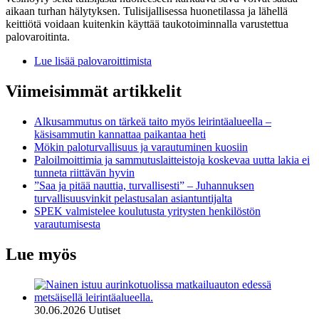
aikaan turhan hälytyksen. Tulisijallisessa huonetilassa ja lähellä
keittiötä voidaan kuitenkin käyttää taukotoiminnalla varustettua
palovaroitinta.
Lue lisää palovaroittimista
Viimeisimmät artikkelit
Alkusammutus on tärkeä taito myös leirintäalueella –
käsisammutin kannattaa paikantaa heti
Mökin paloturvallisuus ja varautuminen kuosiin
Paloilmoittimia ja sammutuslaitteistoja koskevaa uutta lakia ei
tunneta riittävän hyvin
”Saa ja pitää nauttia, turvallisesti” – Juhannuksen
turvallisuusvinkit pelastusalan asiantuntijalta
SPEK valmistelee koulutusta yritysten henkilöstön
varautumisesta
Lue myös
30.06.2026
Uutiset